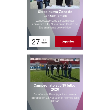
Obras nueva Zona de
Lanzamientos
La nueva Zona de Lanzamientos
convertirá a La Nucía en un Centro de
Entrenamiento de Alto Nivel
27
FEB.
deportes
2020
Campeonato sub 19 futbol
2020
España sub 19 se jugará su pase al
Europeo en La Nucía en el "Torneo Élite
UEFA"