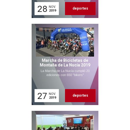
28
NOV.
deportes
2019
Marcha de Bicicletas de
Montaña de La Nucía 2019
La Marcha de La Nucía cumplió 20
ediciones con 650 "bikers"
27
NOV.
deportes
2019