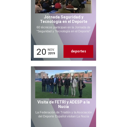
Jornada Seguridad y
Tecnología en el Deporte
60 técnicos participan en la Jornada de
"Seguridad y Tecnología en el Deporte"
20
NOV.
deportes
2019
Visita de FETRI y ADESP a la
Nucía
La Federación de Triatlón y la Asociación
del Deporte Español visitan La Nucía