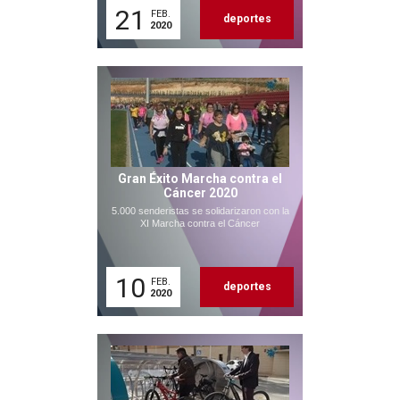
21
FEB.
deportes
2020
Gran Éxito Marcha contra el
Cáncer 2020
5.000 senderistas se solidarizaron con la
XI Marcha contra el Cáncer
10
FEB.
deportes
2020