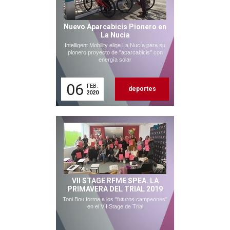
Nuevo Aparcabicis Pionero en
La Nucia
Intelligent Mobility elige La Nucía para su
pionero proyecto de "aparcabicis" con
energía solar
06
FEB.
deportes
2020
VII STAGE RFME SPEA. LA
PRIMAVERA DEL TRIAL 2019
Toni Bou forma a los "futuros campeones"
en el VII Stage de Trial