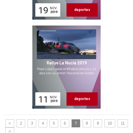
19
NOV.
deportes
2019
Rallye La Nucía 2019
Pepe López gana el #RallyeLaNucia y se
alza con su primer Nacional de Asfalto
11
NOV.
deportes
2019
<
2
3
4
5
6
7
8
9
10
11
>