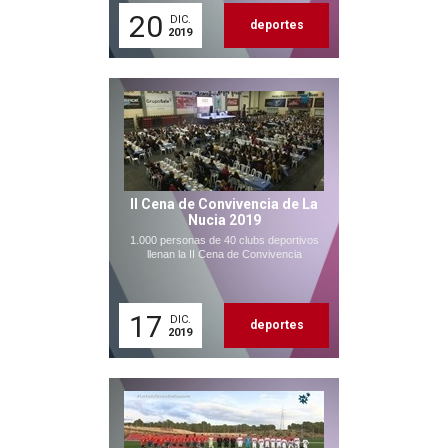
20
DIC.
deportes
2019
II Cena de Convivencia de La
Nucia 2019
1.000 personas de 40 clubs deportivos
llenan la II Cena de Convivencia
17
DIC.
deportes
2019