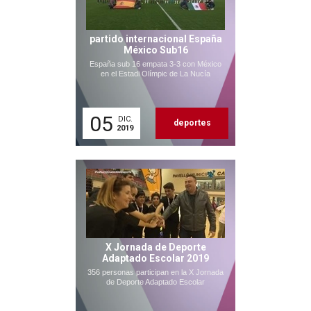
partido internacional España
México Sub16
España sub 16 empata 3-3 con México
en el Estadi Olímpic de La Nucía
05
DIC.
deportes
2019
X Jornada de Deporte
Adaptado Escolar 2019
356 personas participan en la X Jornada
de Deporte Adaptado Escolar