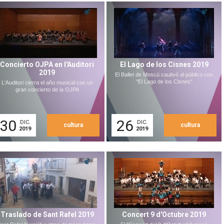
Concierto OJPA en l'Auditori
El Lago de los Cisnes 2019
2019
El Ballet de Moscú cautivó al público con
"El Lago de los Cisnes"
L'Auditori cierra el año musical con un
gran concierto de la OJPA
30
26
DIC.
DIC.
cultura
cultura
2019
2019
Traslado de Sant Rafel 2019
Concert 9 d'Octubre 2019