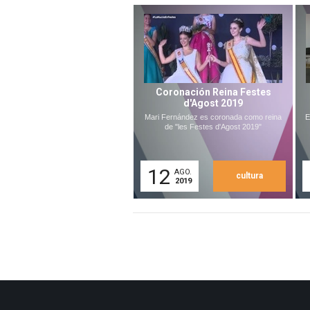
Coronación Reina Festes
d'Agost 2019
Mari Fernández es coronada como reina
E
de "les Festes d'Agost 2019"
12
AGO.
cultura
2019