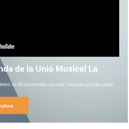
nda de la Unió Musical La
ebró su 39 aniversario con una Cercavila por las calles
cultura