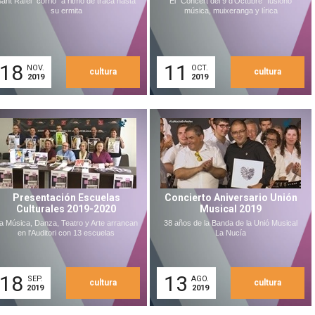
ant Rafel "corrió" a ritmo de traca hasta
El "Concert del 9 d'Octubre" fusionó
su ermita
música, muixeranga y lírica
18
11
NOV.
OCT.
cultura
cultura
2019
2019
Presentación Escuelas
Concierto Aniversario Unión
Culturales 2019-2020
Musical 2019
a Música, Danza, Teatro y Arte arrancan
38 años de la Banda de la Unió Musical
en l'Auditori con 13 escuelas
La Nucía
18
13
SEP.
AGO.
cultura
cultura
2019
2019