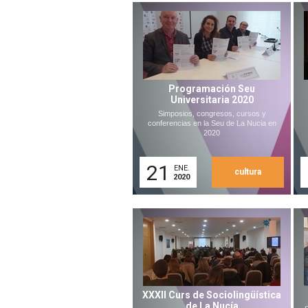
Programación Seu
Universitaria 2020
Simposios, congresos, cursos y
conferencias en la Seu de La Nucia en
2020
21
ENE.
cultura
2020
XXXII Curs de Sociolingüística
de La Nucía