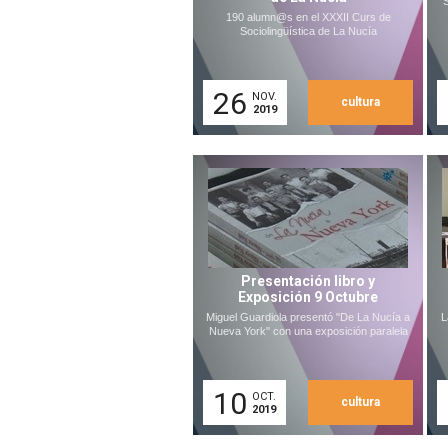
S
190 alumn@s en el XXXII Curs de
Sociolingüística de La Nucía
26
NOV.
cultura
2019
Presentación libro y
Exposición 9 Octubre
Miguel Guardiola presentó "De La Nucía a
L
Nueva York" con una exposición paralela
10
OCT.
cultura
2019