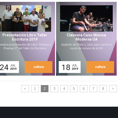
Presentación Libro Taller
Clausura Cuso Música
Escritura 2019
Moderna UA
motiva presentación del Libro "Relatos y
Audición de Rock y Jazz para cerrar el
Poemas II" del Taller de Escritura
curso de verano de la UA
24
18
JUL.
JUL.
cultura
cultura
2019
2019
<
1
2
3
4
5
6
7
8
>