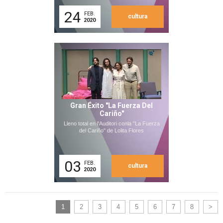
24
FEB.
cultura
2020
Gran Éxito "La Fuerza Del
Cariño"
Lleno total en l'Auditori conla "La Fuerza
del Cariño" de Lolita Flores
03
FEB.
cultura
2020
1
2
3
4
5
6
7
8
>