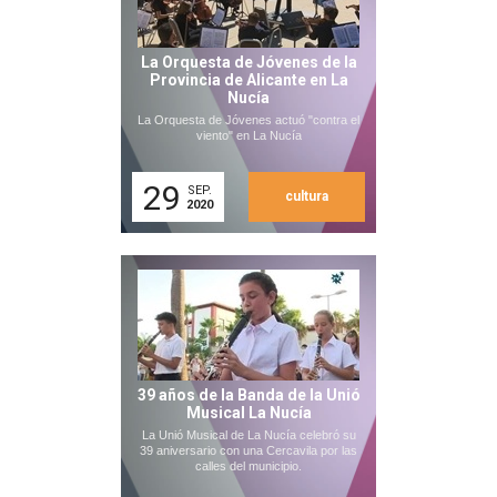
La Orquesta de Jóvenes de la
Provincia de Alicante en La
Nucía
La Orquesta de Jóvenes actuó "contra el
viento" en La Nucía
29
SEP.
cultura
2020
39 años de la Banda de la Unió
Musical La Nucía
La Unió Musical de La Nucía celebró su
39 aniversario con una Cercavila por las
calles del municipio.