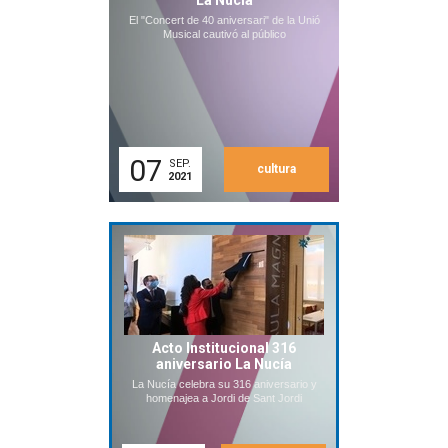
La Nucia
El "Concert de 40 aniversari" de la Unió
Musical cautivó al público
07
SEP.
cultura
2021
Acto Institucional 316
aniversario La Nucía
La Nucía celebra su 316 aniversario y
homenajea a Jordi de Sant Jordi