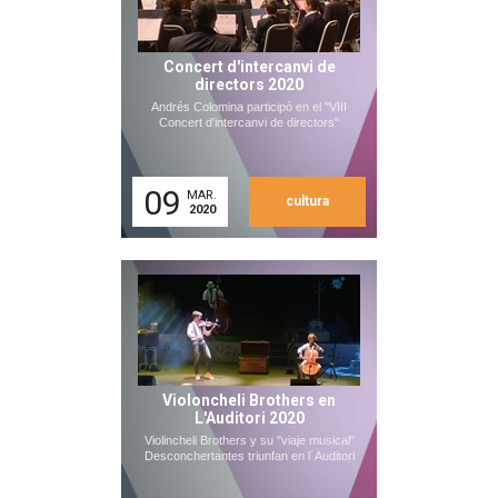
Concert d'intercanvi de
directors 2020
Andrés Colomina participó en el "VIII
Concert d'intercanvi de directors"
09
MAR.
cultura
2020
Violoncheli Brothers en
L'Auditori 2020
Violincheli Brothers y su "viaje musical"
Desconchertantes triunfan en l´Auditori