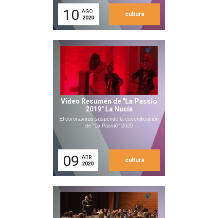
10
AGO.
cultura
2020
Vídeo Resumen de "La Passió
2019" La Nucía
El coronavirus suspende la escenificación
de "La Passió" 2020
09
ABR.
cultura
2020