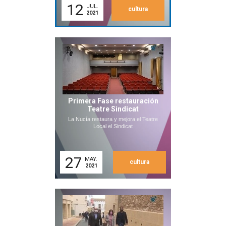
12
JUL.
cultura
2021
Primera Fase restauración
Teatre Sindicat
La Nucía restaura y mejora el Teatre
Local el Sindicat
27
MAY.
cultura
2021