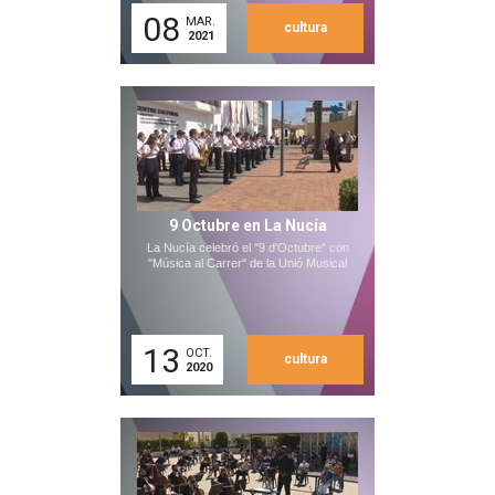
08
MAR.
cultura
2021
9 Octubre en La Nucía
La Nucía celebró el "9 d'Octubre" con
"Música al Carrer" de la Unió Musical
13
OCT.
cultura
2020