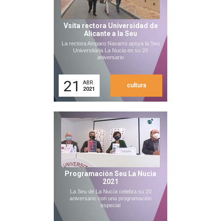
Vsita rectora Universidad de
Alicante a la Seu
La rectora Amparo Navarro apoya la Seu
Universitària La Nucia en su 20
aniversario
21
ABR.
cultura
2021
Programación Seu La Nucia
2021
La Seu de La Nucía celebra su 20
aniversario con una programación
especial