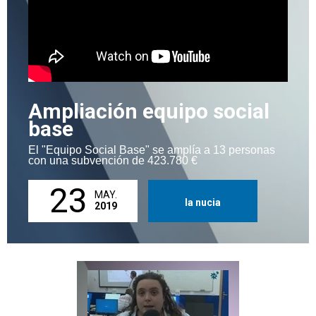
Ampliación equipo social
base
El "Equipo Social Base" se amplía a 13 personas
con una subvención de 423.780 €
23
MAY.
la nucia
2019