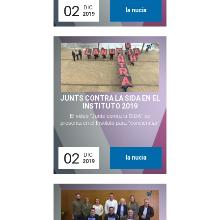
02
DIC.
la nucia
2019
JUNTS CONTRA LA SIDA EN EL
INSTITUTO 2019
El video "Junts contra la SIDA" se
presenta en el Instituto para "concienciar"
02
DIC.
la nucia
2019