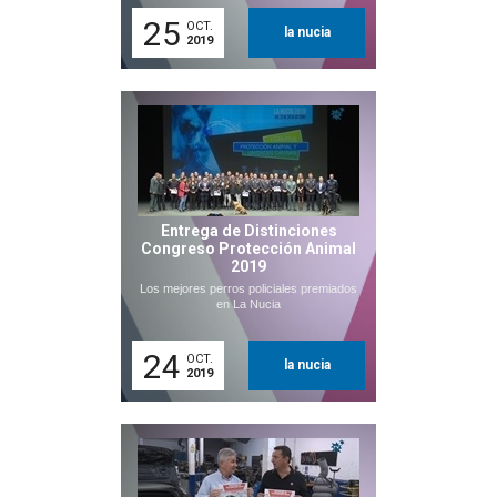
25
OCT.
la nucia
2019
Entrega de Distinciones
Congreso Protección Animal
2019
Los mejores perros policiales premiados
en La Nucia
24
OCT.
la nucia
2019