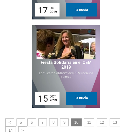
17
OCT.
la nucia
2019
Fiesta Solidaria en el CEM
2019
La "Fiesta Solidaria" del CEM recauda
1.600 €
15
OCT.
la nucia
2019
<
5
6
7
8
9
10
11
12
13
14
>