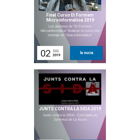
Final Curso Et Formem
Microinformática 2019
Los alumnos de "Et Formem
Microinformática" finalizan el curso con
montaje de "Aula Informática"
02
DIC.
la nucia
2019
JUNTS CONTRA LA SIDA 2019
Junts contra la SIDA - Concejalía de
Juventud de La Nucia