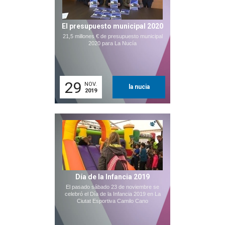
El presupuesto municipal 2020
21,5 millones € de presupuesto municipal
2020 para La Nucía
29
NOV.
la nucia
2019
Día de la Infancia 2019
El pasado sábado 23 de noviembre se
celebró el Día de la Infancia 2019 en La
Ciutat Esportiva Camilo Cano