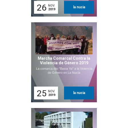
26
NOV.
la nucia
2019
Marcha Comarcal Contra la
Violencia de Género 2019
La comarca dijo "Basta Ya" a la Violencia
de Género en La Nucía
25
NOV.
la nucia
2019