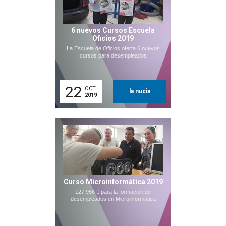
6 nuevos Cursos Escuela
Oficios 2019
La Escuela de Oficios oferta 6 nuevos
cursos para desempleados
22
OCT.
la nucia
2019
Curso Microinformática 2019
127.956 € para la formación de
desempleados en Microinformática