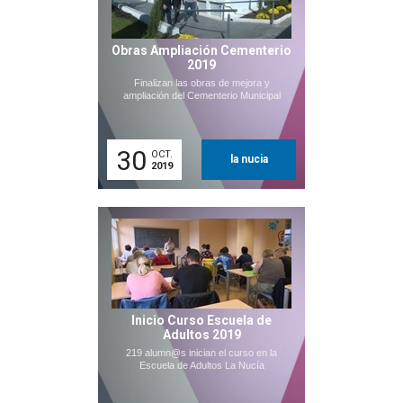
Obras Ampliación Cementerio
2019
Finalizan las obras de mejora y
ampliación del Cementerio Municipal
30
OCT.
la nucia
2019
Inicio Curso Escuela de
Adultos 2019
219 alumn@s inician el curso en la
Escuela de Adultos La Nucía