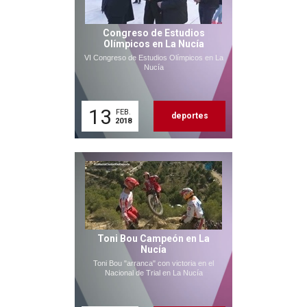
Congreso de Estudios
Olímpicos en La Nucía
VI Congreso de Estudios Olímpicos en La
Nucía
13
FEB.
deportes
2018
Toni Bou Campeón en La
Nucía
Toni Bou "arranca" con victoria en el
Nacional de Trial en La Nucía