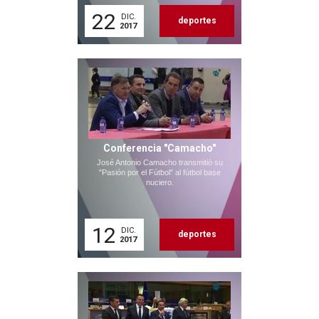
22
DIC.
deportes
2017
Conferencia "Camacho"
José Antonio Camacho transmitió su
"Pasión por el Fútbol" al fútbol base
nuciero.
12
DIC.
deportes
2017