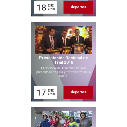
18
ENE.
deportes
2018
Presentación Nacional de
Trial 2018
El Nacional de Trial 2018 ha sido
presentado en Fitur y "arrancará" en La
Nucía.
17
ENE.
deportes
2018