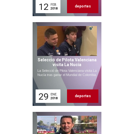
12
FEB.
deportes
2018
Selecció de Pilota Valenciana
visita La Nucía
La Selecció de Pilota Valenciana visita La
Nucía tras ganar el Mundial de Colombia.
29
ENE.
deportes
2018