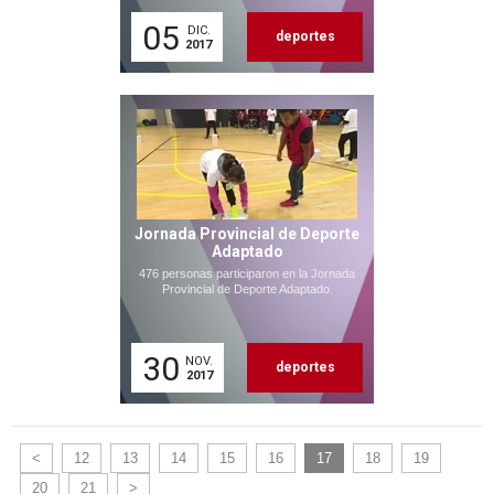
05
DIC.
deportes
2017
Jornada Provincial de Deporte
Adaptado
476 personas participaron en la Jornada
Provincial de Deporte Adaptado.
30
NOV.
deportes
2017
<
12
13
14
15
16
17
18
19
20
21
>