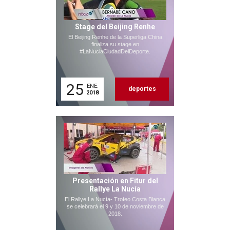
Stage del Beijing Renhe
El Beijing Renhe de la Superliga China
finaliza su stage en
#LaNuciaCiudadDelDeporte.
25
ENE.
deportes
2018
Presentación en Fitur del
Rallye La Nucía
El Rallye La Nucía- Trofeo Costa Blanca
se celebrará el 9 y 10 de noviembre de
2018.