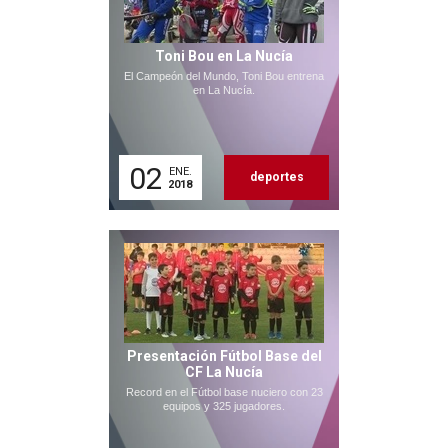
Toni Bou en La Nucía
El Campeón del Mundo, Toni Bou entrena
en La Nucía.
02
ENE.
deportes
2018
Presentación Fútbol Base del
CF La Nucía
Record en el Fútbol base nuciero con 23
equipos y 325 jugadores.