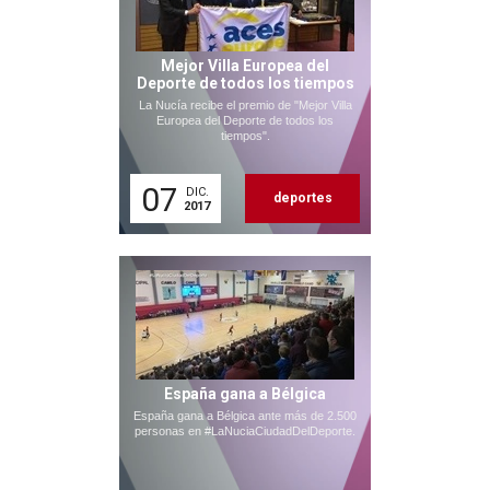
Mejor Villa Europea del
Deporte de todos los tiempos
La Nucía recibe el premio de "Mejor Villa
Europea del Deporte de todos los
tiempos".
07
DIC.
deportes
2017
España gana a Bélgica
España gana a Bélgica ante más de 2.500
personas en #LaNuciaCiudadDelDeporte.