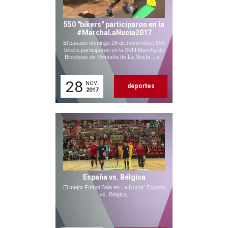
550 "bikers" participaron en la
#MarchaLaNucia2017
El pasado domingo 26 de noviembre, 550
bikers participaron en la XVIII Marcha de
Bicicletas de Montaña de La Nucía. La...
28
NOV.
deportes
2017
España vs. Bélgica
El mejor Fútbol Sala en La Nucía: España
vs. Bélgica.