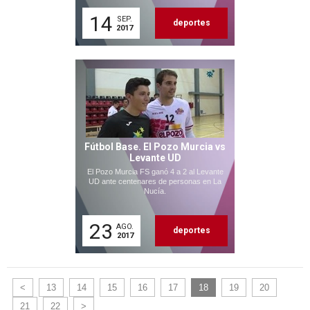
14
SEP.
deportes
2017
Fútbol Base. El Pozo Murcia vs
Levante UD
El Pozo Murcia FS ganó 4 a 2 al Levante
UD ante centenares de personas en La
Nucía.
23
AGO.
deportes
2017
<
13
14
15
16
17
18
19
20
21
22
>