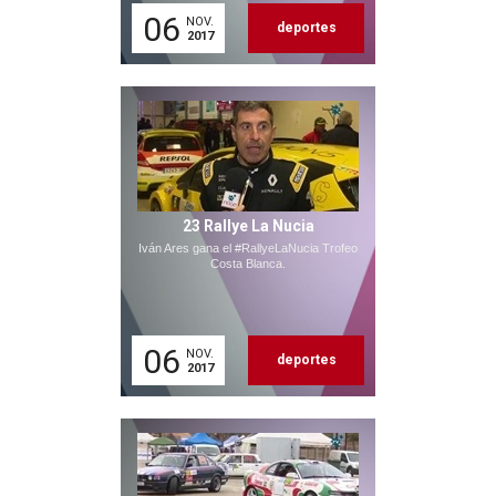
06
NOV.
deportes
2017
23 Rallye La Nucia
Iván Ares gana el #RallyeLaNucia Trofeo
Costa Blanca.
06
NOV.
deportes
2017