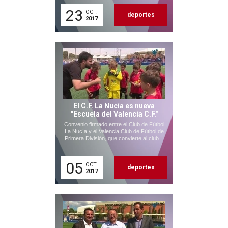
23
OCT.
deportes
2017
El C.F. La Nucía es nueva
"Escuela del Valencia C.F."
Convenio firmado entre el Club de Fútbol
La Nucía y el Valencia Club de Fútbol de
Primera División, que convierte al club...
05
OCT.
deportes
2017