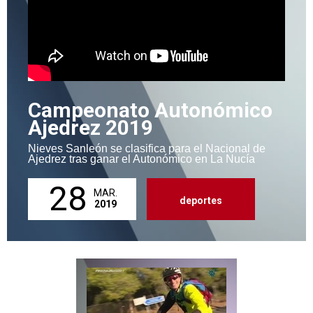
Campeonato Autonómico
Ajedrez 2019
Nieves Sanleón se clasifica para el Nacional de
Ajedrez tras ganar el Autonómico en La Nucía
28
MAR.
deportes
2019