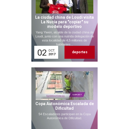
La ciudad china de Loudi visita
La Nucía para "copiar" su
modelo deportivo
Yang Yiwen, alcalde de la ciudad china de
Loudi, junto con una nutrida delegación de
esta localidad de 4,5 millones de
habitantes...
02
OCT.
deportes
2017
Copa Autonómica Escalada de
Dificultad
54 Escaladores participan en la Copa
Autonómica de Dificultad.