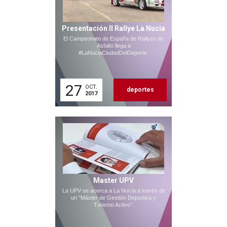
Presentación II Rallye La Nucia
El Campeonato de España de Rallyes de
Asfalto llega a
#LaNuciaCiudadDelDeporte.
27
OCT.
deportes
2017
Master UPV
La UPV se acerca a La Nucía a través de
un "Máster de Gestión Deportiva y
Turismo Activo".