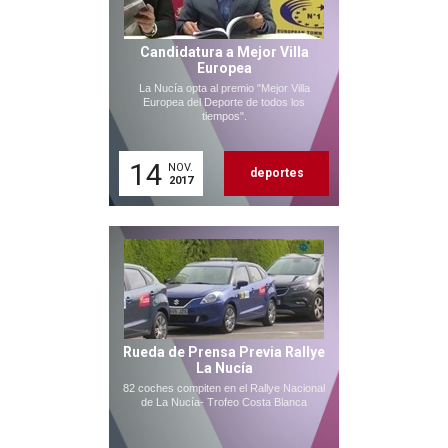
Candidatura a Mejor Villa
Europea
La Nucía opta al premio "Mejor Villa
Europea del Deporte de todos los
tiempos".
14
NOV.
deportes
2017
Rueda de Prensa Previa Rallye
La Nucía
82 coches compiten en el Rallye Nacional
de La Nucía- Trofeo Costa Blanca