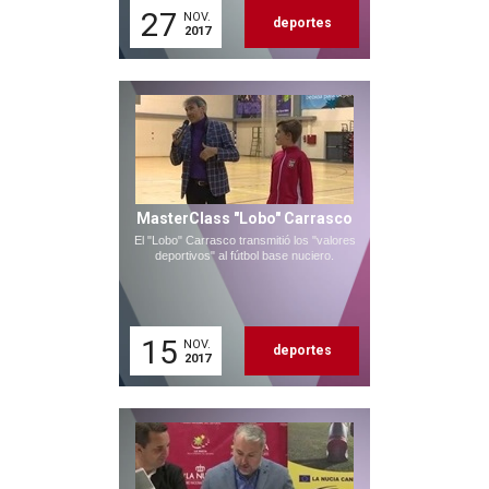
27
NOV.
deportes
2017
MasterClass "Lobo" Carrasco
El "Lobo" Carrasco transmitió los "valores
deportivos" al fútbol base nuciero.
15
NOV.
deportes
2017