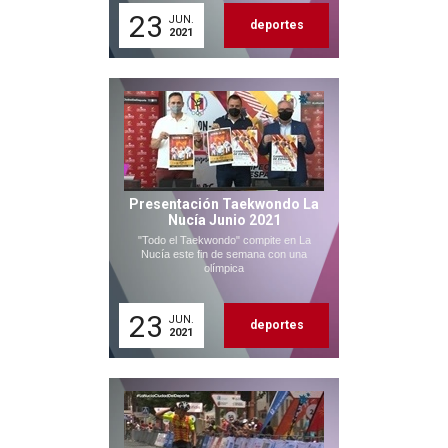
23
JUN.
deportes
2021
Presentación Taekwondo La
Nucía Junio 2021
"Todo el Taekwondo" compite en La
Nucía este fin de semana con una
olímpica
23
JUN.
deportes
2021