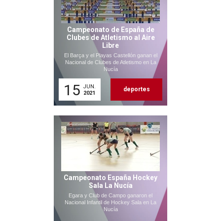
Campeonato de España de
Clubes de Atletismo al Aire
Libre
El Barça y el Playas Castellón ganan el
Nacional de Clubes de Atletismo en La
Nucía
15
JUN.
deportes
2021
Campeonato España Hockey
Sala La Nucía
Egara y Club de Campo ganaron el
Nacional Infantil de Hockey Sala en La
Nucía