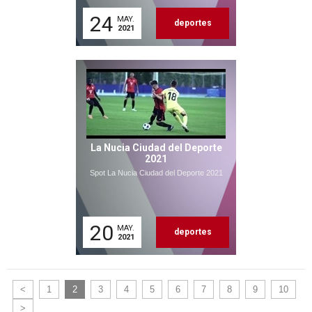
24
MAY.
deportes
2021
La Nucia Ciudad del Deporte
2021
Spot La Nucia Ciudad del Deporte 2021
20
MAY.
deportes
2021
<
1
2
3
4
5
6
7
8
9
10
>