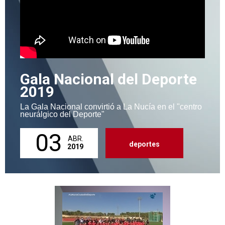
Gala Nacional del Deporte
2019
La Gala Nacional convirtió a La Nucía en el "centro
neurálgico del Deporte"
03
ABR.
deportes
2019