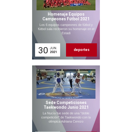
Homenaje Equipos
Campeones Fútbol 2021
Los 6 equipos campeones de fútbol y
fútbol sala recibieron su homenaje en el
Estadi
30
JUN.
deportes
2021
Sede Competiciones
Taekwondo Junio 2021
La Nucía fue sede de una "doble
competición" de Taekwondo con la
olímpica Adriana Cerezo