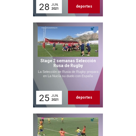
28
JUN.
deportes
2021
Stage 2 semanas Selección
Rusa de Rugby
La Selección de Rusia de Rugby prepara
en La Nucía su duelo con España
25
JUN.
deportes
2021