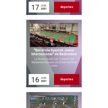
17
JUN.
deportes
2021
"Iberdrola Spanish Junior
Internacional" de Bádminton
La Nucía reunió a la "Cantera" del
Bádminton Europeo en el Internacional
Junior
16
JUN.
deportes
2021