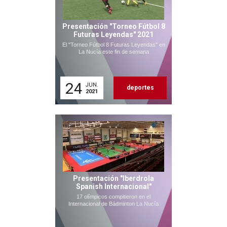
Presentación "Torneo Fútbol 8
Futuras Leyendas" 2021
El "Torneo Fútbol 8 Futuras Leyendas" en
La Nucía este fin de semana
24
JUN.
deportes
2021
Presentación "Iberdrola
Spanish Internacional"
17 olímpicos compitieron en el
Internacional de Bádminton La Nucía