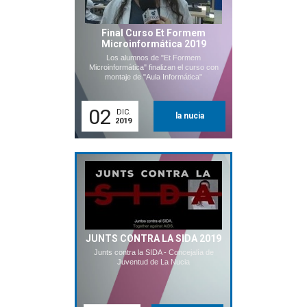
Final Curso Et Formem
Microinformática 2019
Los alumnos de "Et Formem
Microinformática" finalizan el curso con
montaje de "Aula Informática"
02
DIC.
la nucia
2019
JUNTS CONTRA LA SIDA 2019
Junts contra la SIDA - Concejalía de
Juventud de La Nucia