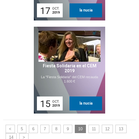
17
OCT.
la nucia
2019
Fiesta Solidaria en el CEM
2019
La "Fiesta Solidaria" del CEM recauda
1.600 €
15
OCT.
la nucia
2019
<
5
6
7
8
9
10
11
12
13
14
>