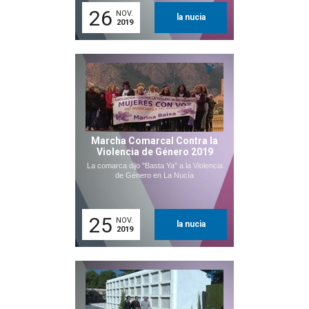
26
NOV.
la nucia
2019
Marcha Comarcal Contra la
Violencia de Género 2019
La comarca dijo "Basta Ya" a la Violencia
de Género en La Nucía
25
NOV.
la nucia
2019