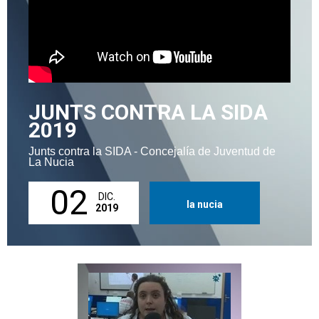
JUNTS CONTRA LA SIDA
2019
Junts contra la SIDA - Concejalía de Juventud de
La Nucia
02
DIC.
la nucia
2019