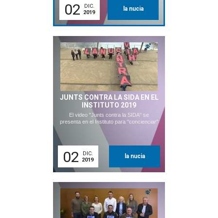
02
DIC.
la nucia
2019
JUNTS CONTRA LA SIDA EN EL
INSTITUTO 2019
El video "Junts contra la SIDA" se
presenta en el Instituto para "concienciar"
02
DIC.
la nucia
2019