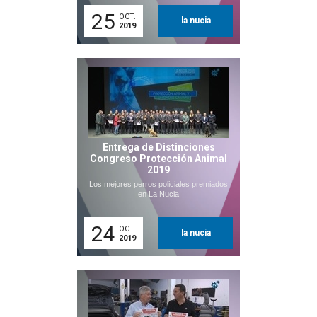
25
OCT.
la nucia
2019
Entrega de Distinciones
Congreso Protección Animal
2019
Los mejores perros policiales premiados
en La Nucia
24
OCT.
la nucia
2019