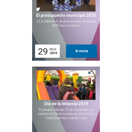
El presupuesto municipal 2020
21,5 millones € de presupuesto municipal
2020 para La Nucía
29
NOV.
la nucia
2019
Día de la Infancia 2019
El pasado sábado 23 de noviembre se
celebró el Día de la Infancia 2019 en La
Ciutat Esportiva Camilo Cano