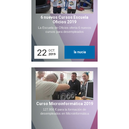
6 nuevos Cursos Escuela
Oficios 2019
La Escuela de Oficios oferta 6 nuevos
cursos para desempleados
22
OCT.
la nucia
2019
Curso Microinformática 2019
127.956 € para la formación de
desempleados en Microinformática