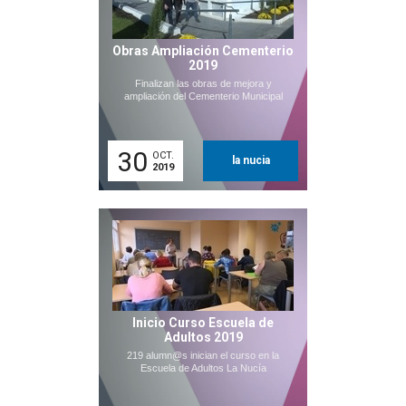
Obras Ampliación Cementerio
2019
Finalizan las obras de mejora y
ampliación del Cementerio Municipal
30
OCT.
la nucia
2019
Inicio Curso Escuela de
Adultos 2019
219 alumn@s inician el curso en la
Escuela de Adultos La Nucía