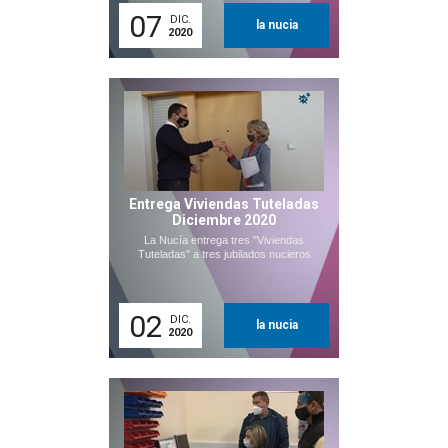
07
DIC.
la nucia
2020
Entrega Viviendas Tuteladas
Diciembre 2020
La Nucía entrega tres "Viviendas
Tuteladas" a tres jubilados nucieros
02
DIC.
la nucia
2020