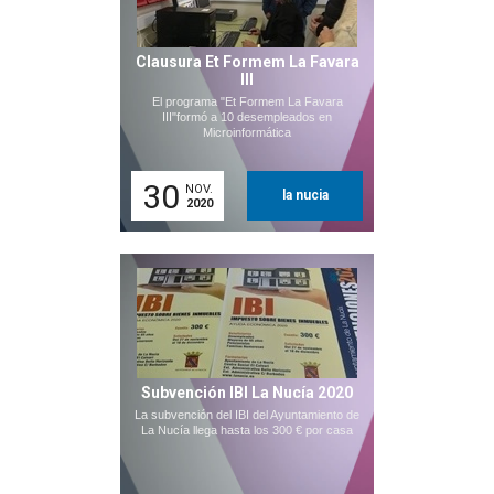
Clausura Et Formem La Favara
III
El programa "Et Formem La Favara
III"formó a 10 desempleados en
Microinformática
30
NOV.
la nucia
2020
Subvención IBI La Nucía 2020
La subvención del IBI del Ayuntamiento de
La Nucía llega hasta los 300 € por casa