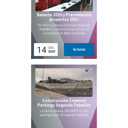
Balance 2020 y Presentación
proyectos 2021
En 2021 La Nucía estrenará Segundo
Pabellón y comenzará las obras del
Consultorio de Bello Horizonte
14
DIC.
la nucia
2020
Construcción 2 nuevos
Parkings Segundo Pabellón
La Nucía invierte 200.000 € en dos
parkings junto al segundo Pabellón