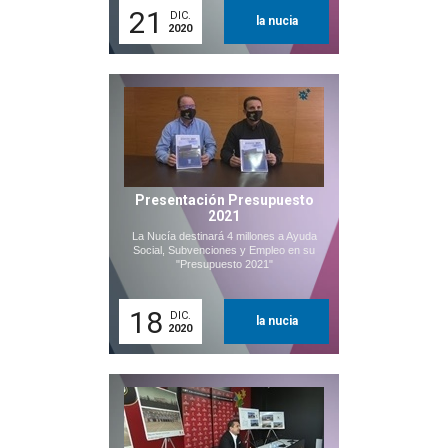
21
DIC.
la nucia
2020
Presentación Presupuesto
2021
La Nucía destinará 4 millones a Ayuda
Social, Subvenciones y Empleo en su
"Presupuesto 2021"
18
DIC.
la nucia
2020