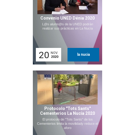
Convenio UNED Dénia 2020
L@s alumn@s de la UNED podrán
realizar sus prácticas en La Nucía
20
NOV.
la nucia
2020
Protocolo "Tots Sants"
Cementerios La Nucía 2020
El protocolo de "Tots Sants" de los
Cementerios limita la movilidady reduce el
aforo