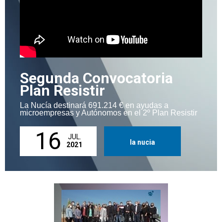
Segunda Convocatoria
Plan Resistir
La Nucía destinará 691.214 € en ayudas a
microempresas y Autónomos en el 2º Plan Resistir
16
JUL.
la nucia
2021