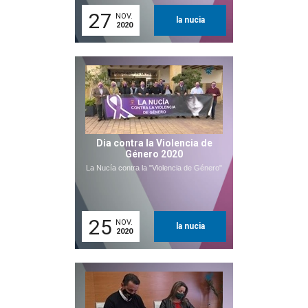
27
NOV.
la nucia
2020
Dia contra la Violencia de
Género 2020
La Nucía contra la "Violencia de Género"
25
NOV.
la nucia
2020