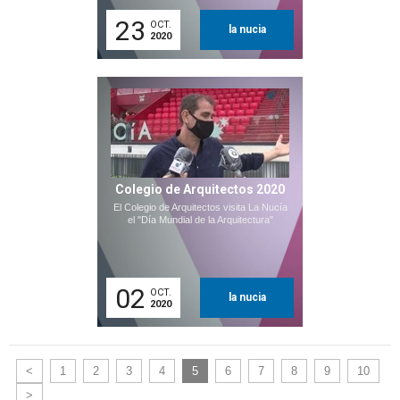
23
OCT.
la nucia
2020
Colegio de Arquitectos 2020
El Colegio de Arquitectos visita La Nucía
el "Día Mundial de la Arquitectura"
02
OCT.
la nucia
2020
<
1
2
3
4
5
6
7
8
9
10
>