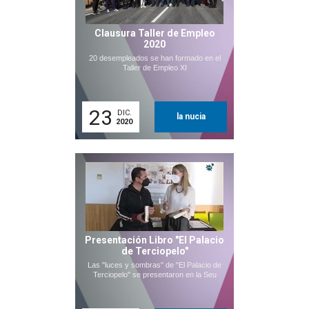
Clausura Taller de Empleo
2020
20 desempleados se han formado en el
Taller de Empleo XI
23
DIC.
la nucia
2020
Presentación Libro "El Palacio
de Terciopelo"
Las "luces y sombras" de "El Palacio de
Terciopelo" se presentaron en la Seu