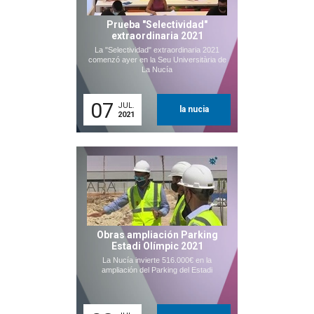
Prueba "Selectividad"
extraordinaria 2021
La "Selectividad" extraordinaria 2021
comenzó ayer en la Seu Universitària de
La Nucía
07
JUL.
la nucia
2021
Obras ampliación Parking
Estadi Olímpic 2021
La Nucía invierte 516.000€ en la
ampliación del Parking del Estadi