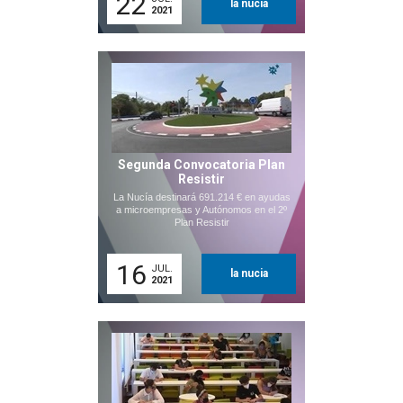
22
la nucia
2021
Segunda Convocatoria Plan
Resistir
La Nucía destinará 691.214 € en ayudas
a microempresas y Autónomos en el 2º
Plan Resistir
16
JUL.
la nucia
2021