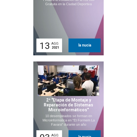
Gratuita en la Ciudad Deportiva
13
AGO.
la nucia
2021
2ª "Etapa de Montaje y
Reparación de Sistemas
Microinformáticos"
10 desempleados se forman en
Microinformática en "Et Formem La
Favara" durante un año
AGO.