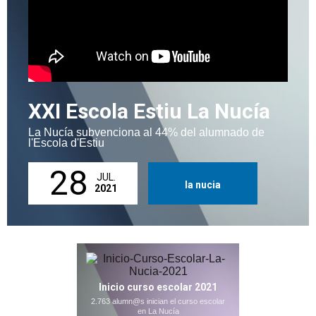
XXI Escola Estiu La Nucía
La Nucía subvenciona al 44% del alumnado de
l'Escola d'Estiu
28
JUL.
la nucia
2021
Inicio curso escolar 2021
2.763 alumn@s inician el curso escolar
en La Nucía