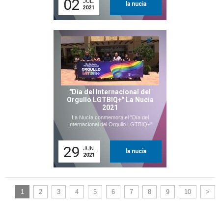
02
JUL.
la nucia
2021
"Día del Internacional del
Orgullo LGTBIQ+" La Nucia
2021
La Nucía conmemora el "Día del
Internacional del Orgullo LGTBIQ+"
29
JUN.
la nucia
2021
1
2
3
4
5
6
7
8
9
10
>