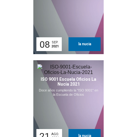
08
SEP.
la nucia
2021
ISO 9001 Escuela Oficios La
Nucía 2021
Doce años cumpliendo la "ISO 9001" en
la Escuela de Oficios
21
AGO.
la nucia