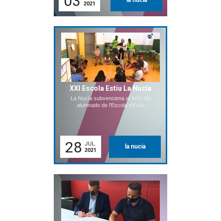
03
la nucia
2021
XXI Escola Estiu La Nucía
La Nucía subvenciona al 44% del
alumnado de l'Escola d'Estiu
28
JUL.
la nucia
2021