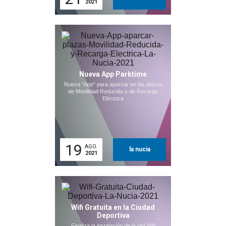
2021
Nueva App Parktime
Nueva "App" para aparcar en las plazas
de Movilidad Reducida y de Recarga
Eléctrica
19
AGO.
la nucia
2021
Wifi Gratuita en la Ciudad
Deportiva
Finaliza la instalación de la red Wifi