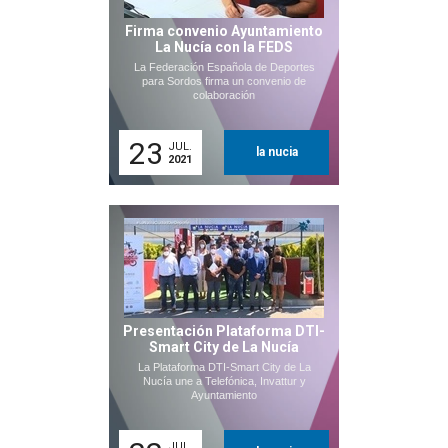
Firma convenio Ayuntamiento
La Nucía con la FEDS
La Federación Española de Deportes
para Sordos firma un convenio de
colaboración
23
JUL.
la nucia
2021
Presentación Plataforma DTI-
Smart City de La Nucía
La Plataforma DTI-Smart City de La
Nucía une a Telefónica, Invattur y
Ayuntamiento
JUL.