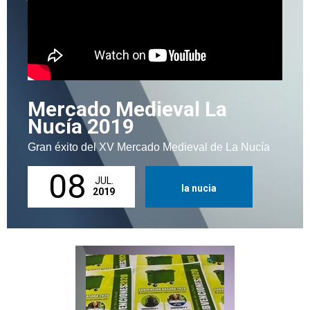
Mercado Medieval La
Nucía 2019
Gran éxito del XV Mercado Medieval de La Nucía
08
JUL.
la nucia
2019