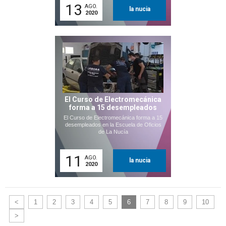
13
AGO.
la nucia
2020
El Curso de Electromecánica
forma a 15 desempleados
El Curso de Electromecánica forma a 15
desempleados en la Escuela de Oficios
de La Nucía
11
AGO.
la nucia
2020
<
1
2
3
4
5
6
7
8
9
10
>