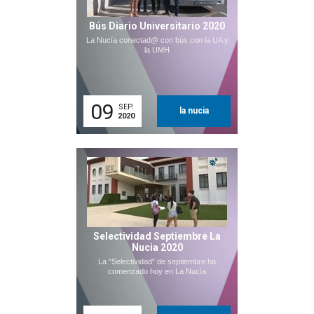
Bús Diario Universitario 2020
La Nucía conectad@ con bús con la UA y
la UMH
09
SEP.
la nucia
2020
Selectividad Septiembre La
Nucia 2020
La "Selectividad" de septiembre ha
comenzado hoy en La Nucía