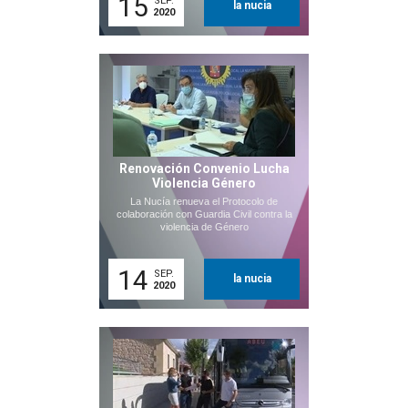
15
SEP.
la nucia
2020
Renovación Convenio Lucha
Violencia Género
La Nucía renueva el Protocolo de
colaboración con Guardia Civil contra la
violencia de Género
14
SEP.
la nucia
2020