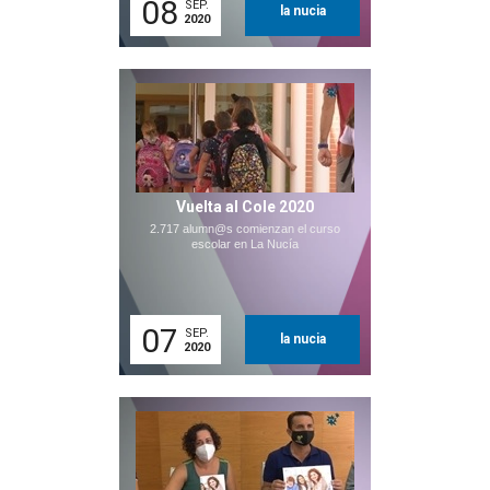
08
SEP.
la nucia
2020
Vuelta al Cole 2020
2.717 alumn@s comienzan el curso
escolar en La Nucía
07
SEP.
la nucia
2020