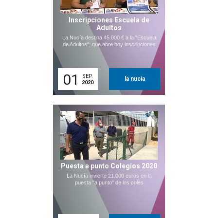
Inscripciones Escuela de
Adultos
La Nucía destina 45.000 € a la "Escuela
de Adultos", que abre hoy inscripciones
01
SEP.
la nucia
2020
Puesta a punto Colegios 2020
La Nucía invierte 21.000 euros en la
puesta "a punto" de los coles