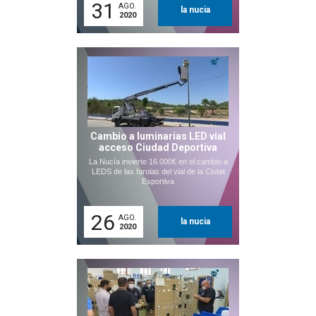
31
AGO.
la nucia
2020
Cambio a luminarias LED vial
acceso Ciudad Deportiva
La Nucía invierte 16.000€ en el cambio a
LEDS de las farolas del vial de la Ciutat
Esportiva
26
AGO.
la nucia
2020