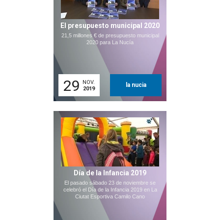
El presupuesto municipal 2020
21,5 millones € de presupuesto municipal
2020 para La Nucía
29
NOV.
la nucia
2019
Día de la Infancia 2019
El pasado sábado 23 de noviembre se
celebró el Día de la Infancia 2019 en La
Ciutat Esportiva Camilo Cano