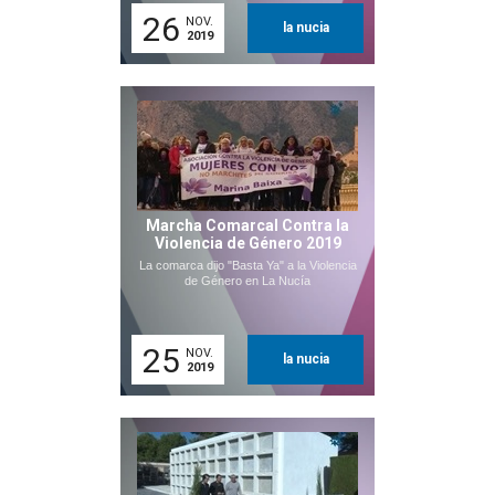
26
NOV.
la nucia
2019
Marcha Comarcal Contra la
Violencia de Género 2019
La comarca dijo "Basta Ya" a la Violencia
de Género en La Nucía
25
NOV.
la nucia
2019