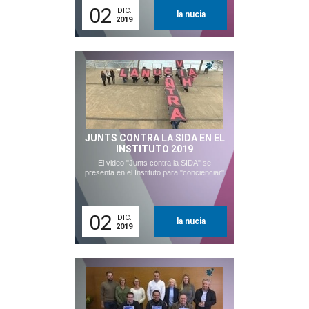
02
DIC.
la nucia
2019
JUNTS CONTRA LA SIDA EN EL
INSTITUTO 2019
El video "Junts contra la SIDA" se
presenta en el Instituto para "concienciar"
02
DIC.
la nucia
2019