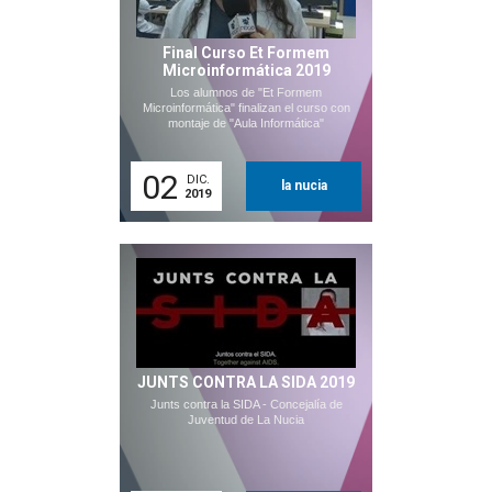
Final Curso Et Formem
Microinformática 2019
Los alumnos de "Et Formem
Microinformática" finalizan el curso con
montaje de "Aula Informática"
02
DIC.
la nucia
2019
JUNTS CONTRA LA SIDA 2019
Junts contra la SIDA - Concejalía de
Juventud de La Nucia