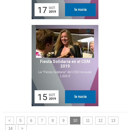
17
OCT.
la nucia
2019
Fiesta Solidaria en el CEM
2019
La "Fiesta Solidaria" del CEM recauda
1.600 €
15
OCT.
la nucia
2019
<
5
6
7
8
9
10
11
12
13
14
>