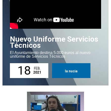
Nuevo Uniforme Servicios
Técnicos
El Ayuntamiento destina 5.000 euros al nuevo
uniforme de Servicios Técnicos
18
FEB.
la nucia
2021