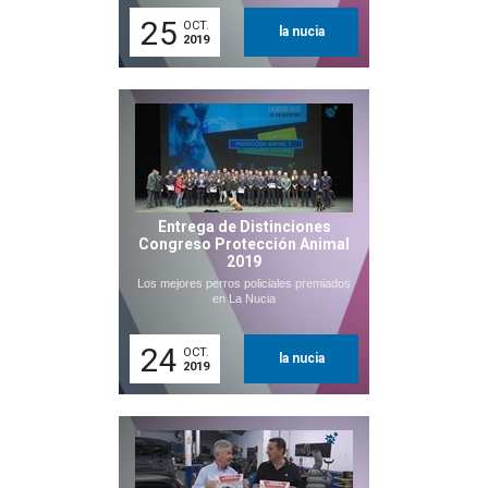
25
OCT.
la nucia
2019
Entrega de Distinciones
Congreso Protección Animal
2019
Los mejores perros policiales premiados
en La Nucia
24
OCT.
la nucia
2019