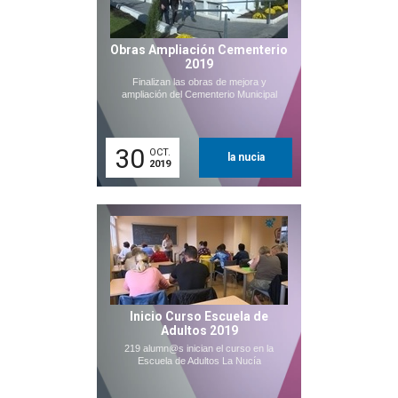
Obras Ampliación Cementerio
2019
Finalizan las obras de mejora y
ampliación del Cementerio Municipal
30
OCT.
la nucia
2019
Inicio Curso Escuela de
Adultos 2019
219 alumn@s inician el curso en la
Escuela de Adultos La Nucía