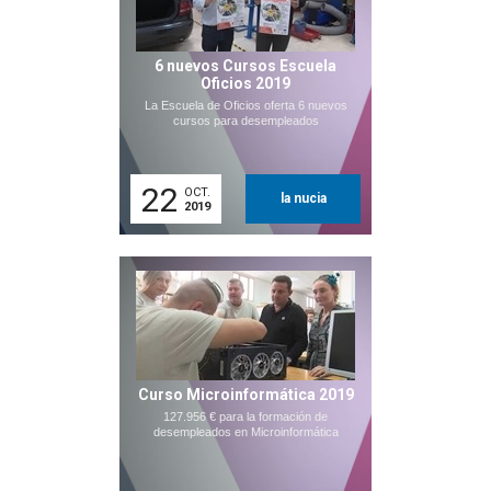
6 nuevos Cursos Escuela
Oficios 2019
La Escuela de Oficios oferta 6 nuevos
cursos para desempleados
22
OCT.
la nucia
2019
Curso Microinformática 2019
127.956 € para la formación de
desempleados en Microinformática