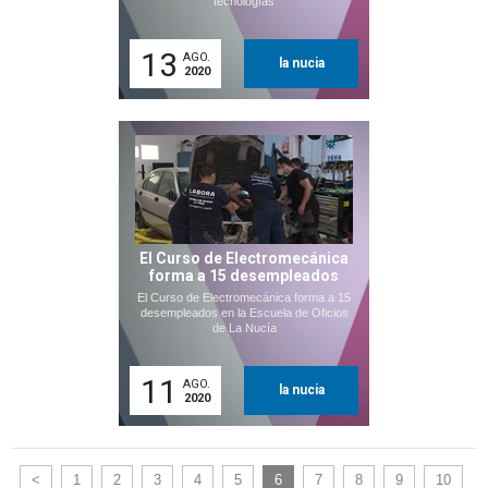
tecnologías
13
AGO.
la nucia
2020
El Curso de Electromecánica
forma a 15 desempleados
El Curso de Electromecánica forma a 15
desempleados en la Escuela de Oficios
de La Nucía
11
AGO.
la nucia
2020
<
1
2
3
4
5
6
7
8
9
10