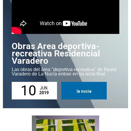
Obras Area deportiva-
recreativa Residencial
Varadero
Las obras del área "deportiva-recreativa" de Resid.
Varadero de La Nucía entran en su recta final
10
JUN.
la nucia
2019