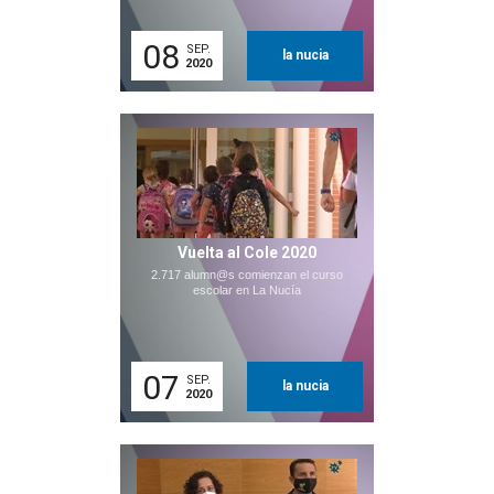
08
SEP.
la nucia
2020
Vuelta al Cole 2020
2.717 alumn@s comienzan el curso
escolar en La Nucía
07
SEP.
la nucia
2020