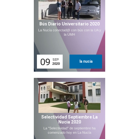
Bús Diario Universitario 2020
La Nucía conectad@ con bús con la UA y
la UMH
09
SEP.
la nucia
2020
Selectividad Septiembre La
Nucia 2020
La "Selectividad" de septiembre ha
comenzado hoy en La Nucía