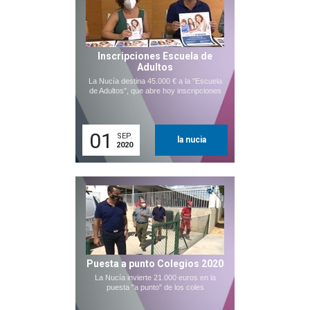
Inscripciones Escuela de
Adultos
La Nucía destina 45.000 € a la "Escuela
de Adultos", que abre hoy inscripciones
01
SEP.
la nucia
2020
Puesta a punto Colegios 2020
La Nucía invierte 21.000 euros en la
puesta "a punto" de los coles