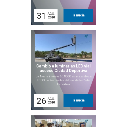
31
AGO.
la nucia
2020
Cambio a luminarias LED vial
acceso Ciudad Deportiva
La Nucía invierte 16.000€ en el cambio a
LEDS de las farolas del vial de la Ciutat
Esportiva
26
AGO.
la nucia
2020