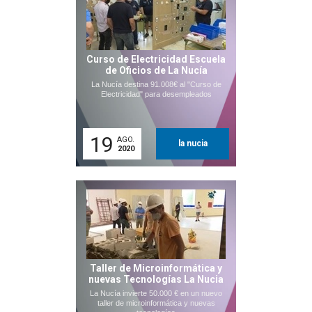
Curso de Electricidad Escuela
de Oficios de La Nucía
La Nucía destina 91.008€ al "Curso de
Electricidad" para desempleados
19
AGO.
la nucia
2020
Taller de Microinformática y
nuevas Tecnologías La Nucia
La Nucía invierte 50.000 € en un nuevo
taller de microinformática y nuevas