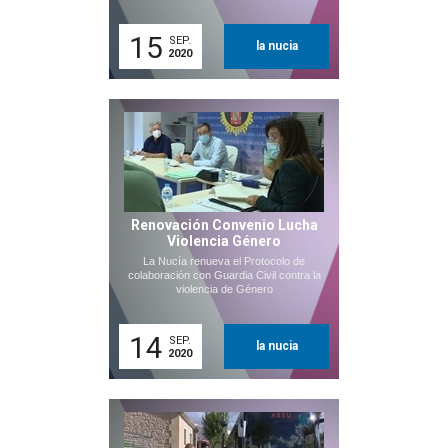
15
SEP.
la nucia
2020
Renovación Convenio Lucha
Violencia Género
La Nucía renueva el Protocolo de
colaboración con Guardia Civil contra la
violencia de Género
14
SEP.
la nucia
2020