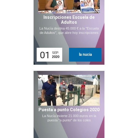
Inscripciones Escuela de
Adultos
La Nucía destina 45.000 € a la "Escuela
de Adultos", que abre hoy inscripciones
01
SEP.
la nucia
2020
Puesta a punto Colegios 2020
La Nucía invierte 21.000 euros en la
puesta "a punto" de los coles