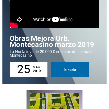
Obras Mejora Urb.
Montecasino marzo 2019
La Nucía invierte 20.000 € en obras de mejora en
Montecasino
25
MAR.
la nucia
2019