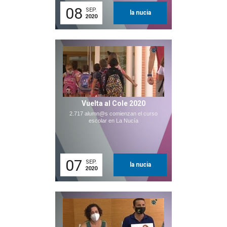
08
SEP.
la nucia
2020
Vuelta al Cole 2020
2.717 alumn@s comienzan el curso
escolar en La Nucía
07
SEP.
la nucia
2020