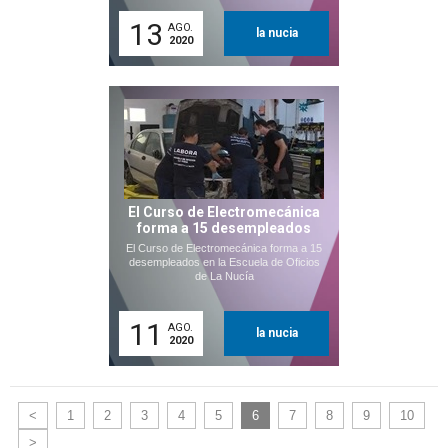
13
AGO.
la nucia
2020
El Curso de Electromecánica
forma a 15 desempleados
El Curso de Electromecánica forma a 15
desempleados en la Escuela de Oficios
de La Nucía
11
AGO.
la nucia
2020
<
1
2
3
4
5
6
7
8
9
10
>