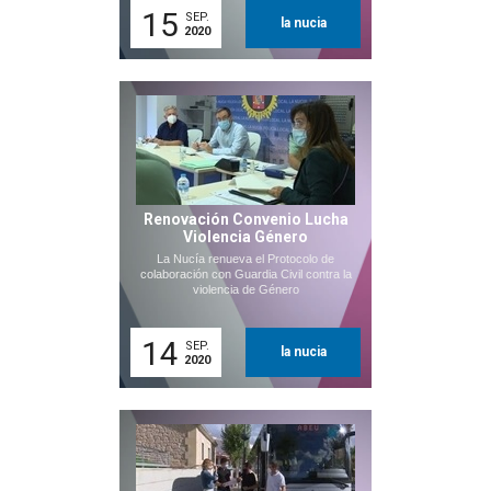
15
SEP.
la nucia
2020
Renovación Convenio Lucha
Violencia Género
La Nucía renueva el Protocolo de
colaboración con Guardia Civil contra la
violencia de Género
14
SEP.
la nucia
2020