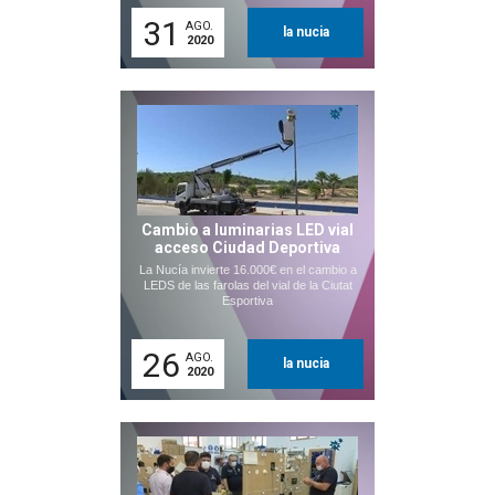
31
AGO.
la nucia
2020
Cambio a luminarias LED vial
acceso Ciudad Deportiva
La Nucía invierte 16.000€ en el cambio a
LEDS de las farolas del vial de la Ciutat
Esportiva
26
AGO.
la nucia
2020