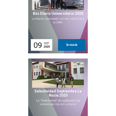
Bús Diario Universitario 2020
La Nucía conectad@ con bús con la UA y
la UMH
09
SEP.
la nucia
2020
Selectividad Septiembre La
Nucia 2020
La "Selectividad" de septiembre ha
comenzado hoy en La Nucía