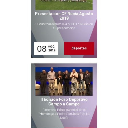
Presentación CF Nucía Agosto
2019
El Villarreal derrotó 0-4 al CF La Nucía en
su presentación
08
AGO.
deportes
2019
II Edición Foro Deportivo
Campo a Campo
Florentino Pérez participó en el
"Homenaje a Pedro Ferrándiz" en La
Nucía