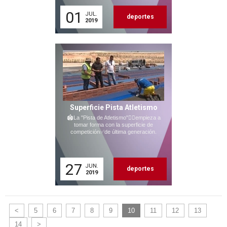
01
JUL.
deportes
2019
Superficie Pista Atletismo
🏟La "Pista de Atletismo"🏃‍♂empieza a
tomar forma con la superficie de
competición✅de última generación.
27
JUN.
deportes
2019
<
5
6
7
8
9
10
11
12
13
14
>