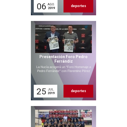
06
AGO.
deportes
2019
Presentación Foro Pedro
Ferrándiz
La Nucía acogerá un "Foro Homenaje a
Pedro Ferrándiz" con Florentino Pérez
25
JUL.
deportes
2019