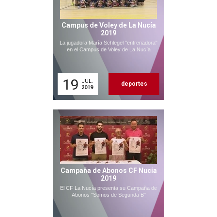
Campus de Voley de La Nucía
2019
La jugadora María Schlegel "entrenadora"
en el Campus de Voley de La Nucía
19
JUL.
deportes
2019
Campaña de Abonos CF Nucía
2019
El CF La Nucía presenta su Campaña de
Abonos "Somos de Segunda B"