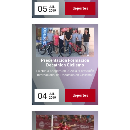
05
JUL.
deportes
2019
Presentación Formación
Decathlon Ciclismo
La Nucía acogerá en 2020 la "Formación
Internacional de Decathlon en Ciclismo"
04
JUL.
deportes
2019