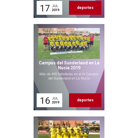
17
JUL.
deportes
2019
Campus del Sunderland en La
Nucía 2019
Más de 400 futbolistas en el IX Campus
del Sunderland en La Nucía
16
JUL.
deportes
2019