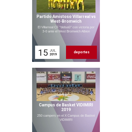
Partido Amistoso Villarreal vs
West-Bromwich
El Villarreal CF "debutó" con victoria por
3-0 ante el West Bromwich Albion
15
JUL.
deportes
2019
Campus de Basket VIDIMIRI
2019
250 campers en el X Campus de Basket
VIDIMIRI