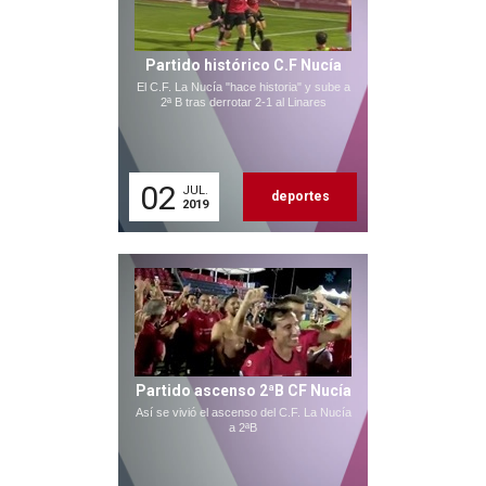
Partido histórico C.F Nucía
El C.F. La Nucía "hace historia" y sube a
2ª B tras derrotar 2-1 al Linares
02
JUL.
deportes
2019
Partido ascenso 2ªB CF Nucía
Así se vivió el ascenso del C.F. La Nucía
a 2ªB