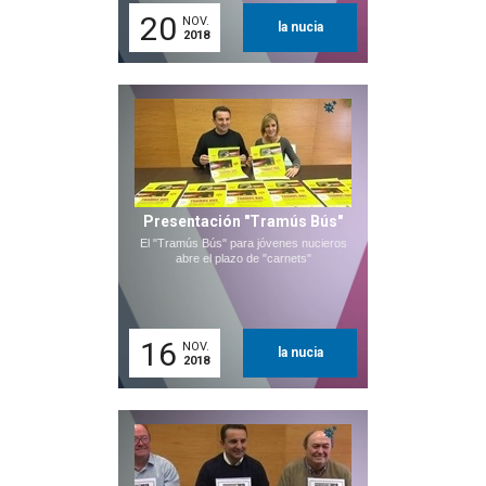
20
NOV.
la nucia
2018
Presentación "Tramús Bús"
El "Tramús Bús" para jóvenes nucieros
abre el plazo de "carnets"
16
NOV.
la nucia
2018