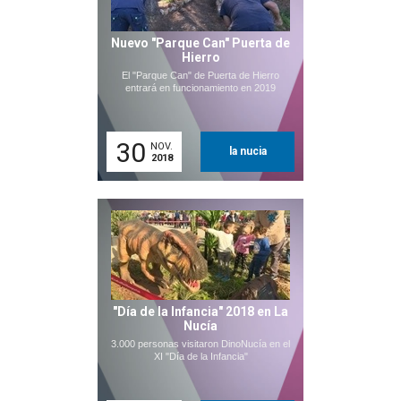
Nuevo "Parque Can" Puerta de
Hierro
El "Parque Can" de Puerta de Hierro
entrará en funcionamiento en 2019
30
NOV.
la nucia
2018
"Día de la Infancia" 2018 en La
Nucía
3.000 personas visitaron DinoNucía en el
XI "Día de la Infancia"