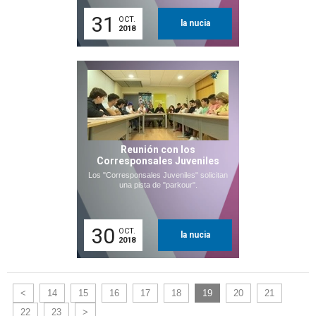
31
OCT.
la nucia
2018
Reunión con los
Corresponsales Juveniles
Los "Corresponsales Juveniles" solicitan
una pista de "parkour".
30
OCT.
la nucia
2018
<
14
15
16
17
18
19
20
21
22
23
>