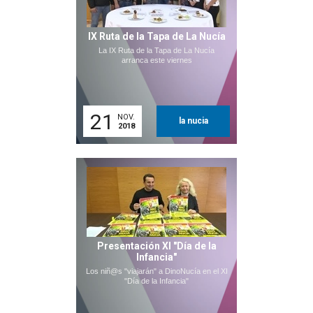
IX Ruta de la Tapa de La Nucía
La IX Ruta de la Tapa de La Nucía
arranca este viernes
21
NOV.
la nucia
2018
Presentación XI "Día de la
Infancia"
Los niñ@s "viajarán" a DinoNucía en el XI
"Día de la Infancia"