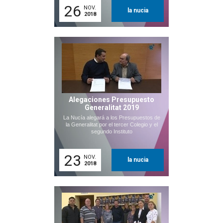
26
NOV.
la nucia
2018
Alegaciones Presupuesto
Generalitat 2019
La Nucía alegará a los Presupuestos de
la Generalitat por el tercer Colegio y el
segundo Instituto
23
NOV.
la nucia
2018