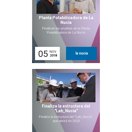
Planta Potabilizadora de La
Nucía
Finalizan las pruebas de la Planta
Potabilizadora de La Nucía
05
NOV.
la nucia
2018
Finaliza la estructura del
"Lab_Nucía"
Finaliza la estructura del "Lab_Nucía",
que abrirá en 2019