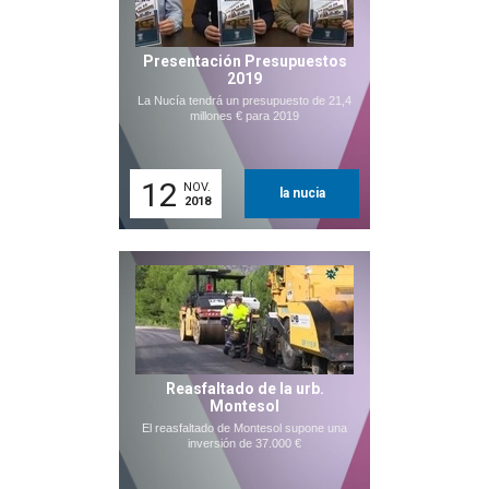
Presentación Presupuestos
2019
La Nucía tendrá un presupuesto de 21,4
millones € para 2019
12
NOV.
la nucia
2018
Reasfaltado de la urb.
Montesol
El reasfaltado de Montesol supone una
inversión de 37.000 €