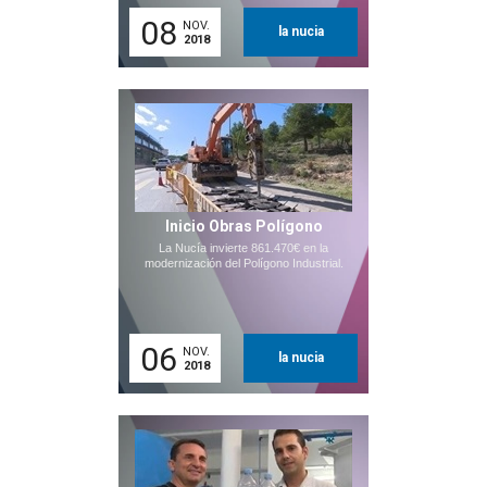
08
NOV.
la nucia
2018
Inicio Obras Polígono
La Nucía invierte 861.470€ en la
modernización del Polígono Industrial.
06
NOV.
la nucia
2018