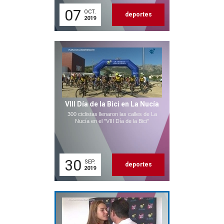
07
OCT.
deportes
2019
VIII Día de la Bici en La Nucía
300 ciclistas llenaron las calles de La
Nucía en el "VIII Día de la Bici"
30
SEP.
deportes
2019