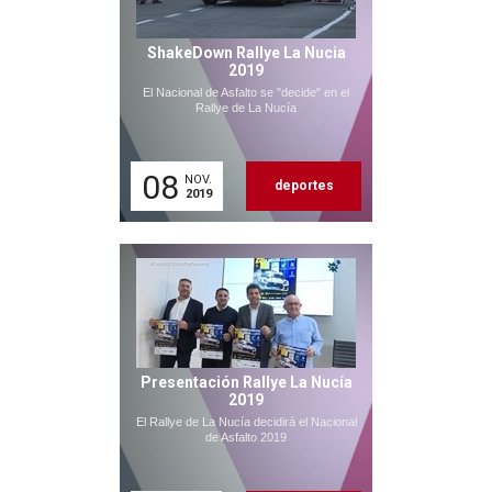
ShakeDown Rallye La Nucia
2019
El Nacional de Asfalto se "decide" en el
Rallye de La Nucía
08
NOV.
deportes
2019
Presentación Rallye La Nucía
2019
El Rallye de La Nucía decidirá el Nacional
de Asfalto 2019