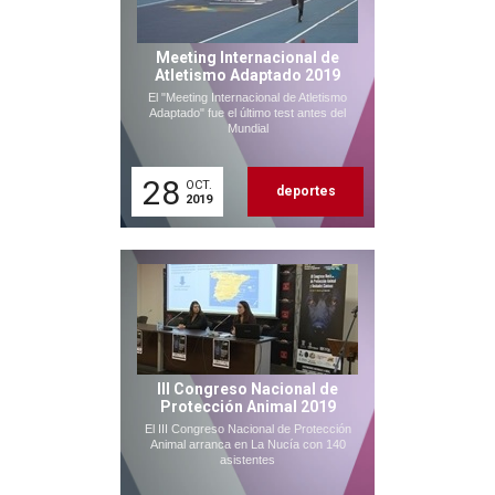
Meeting Internacional de
Atletismo Adaptado 2019
El "Meeting Internacional de Atletismo
Adaptado" fue el último test antes del
Mundial
28
OCT.
deportes
2019
III Congreso Nacional de
Protección Animal 2019
El III Congreso Nacional de Protección
Animal arranca en La Nucía con 140
asistentes