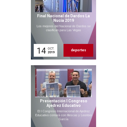
Final Nacional de Dardos La
Nucía 2019
Los mejores del Nacional de Dardos se
clasifican para Las Vegas
14
OCT.
deportes
2019
Presentación I Congreso
Ajedrez Educativo
El I Congreso Internacional de Ajedrez
Educativo contará con Illescas y Leontxo
García