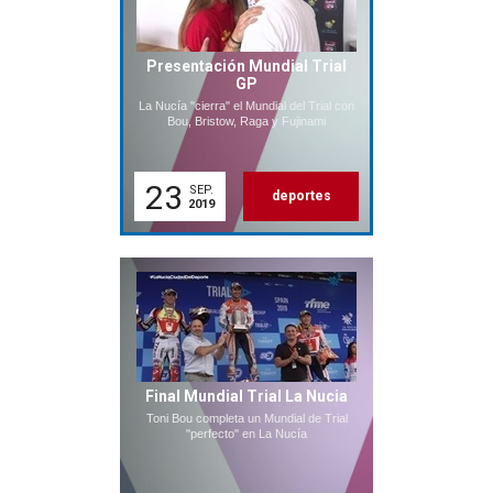
Presentación Mundial Trial
GP
La Nucía "cierra" el Mundial del Trial con
Bou, Bristow, Raga y Fujinami
23
SEP.
deportes
2019
Final Mundial Trial La Nucia
Toni Bou completa un Mundial de Trial
"perfecto" en La Nucía