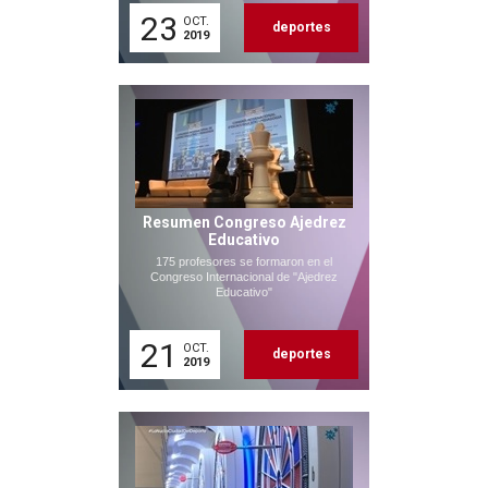
23
OCT.
deportes
2019
Resumen Congreso Ajedrez
Educativo
175 profesores se formaron en el
Congreso Internacional de "Ajedrez
Educativo"
21
OCT.
deportes
2019