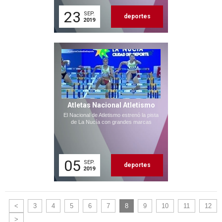
23
SEP.
deportes
2019
Atletas Nacional Atletismo
El Nacional de Atletismo estrenó la pista
de La Nucía con grandes marcas
05
SEP.
deportes
2019
<
3
4
5
6
7
8
9
10
11
12
>