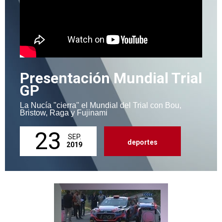
Presentación Mundial Trial
GP
La Nucía "cierra" el Mundial del Trial con Bou,
Bristow, Raga y Fujinami
23
SEP.
deportes
2019