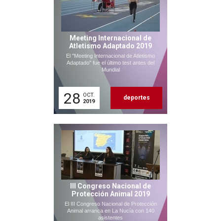
Meeting Internacional de
Atletismo Adaptado 2019
El "Meeting Internacional de Atletismo
Adaptado" fue el último test antes del
Mundial
28
OCT.
deportes
2019
III Congreso Nacional de
Protección Animal 2019
El III Congreso Nacional de Protección
Animal arranca en La Nucía con 140
asistentes