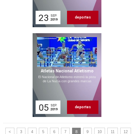
23
SEP.
deportes
2019
Atletas Nacional Atletismo
El Nacional de Atletismo estrenó la pista
de La Nucía con grandes marcas
05
SEP.
deportes
2019
<
3
4
5
6
7
8
9
10
11
12