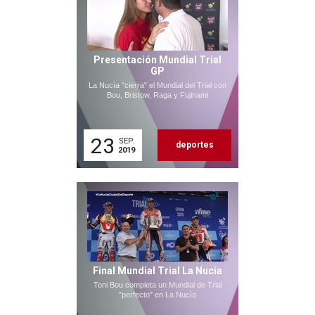
Presentación Mundial Trial
GP
La Nucía "cierra" el Mundial del Trial con
Bou, Bristow, Raga y Fujinami
23
SEP.
deportes
2019
Final Mundial Trial La Nucia
Toni Bou completa un Mundial de Trial
"perfecto" en La Nucía