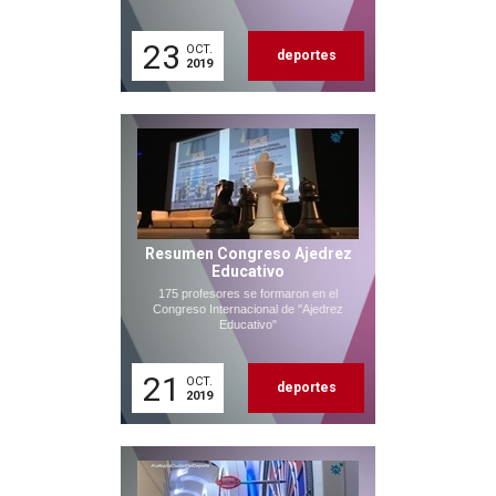
23
OCT.
deportes
2019
Resumen Congreso Ajedrez
Educativo
175 profesores se formaron en el
Congreso Internacional de "Ajedrez
Educativo"
21
OCT.
deportes
2019