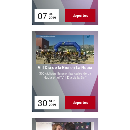
07
OCT.
deportes
2019
VIII Día de la Bici en La Nucía
300 ciclistas llenaron las calles de La
Nucía en el "VIII Día de la Bici"
30
SEP.
deportes
2019