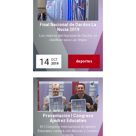
Final Nacional de Dardos La
Nucía 2019
Los mejores del Nacional de Dardos se
clasifican para Las Vegas
14
OCT.
deportes
2019
Presentación I Congreso
Ajedrez Educativo
El I Congreso Internacional de Ajedrez
Educativo contará con Illescas y Leontxo
García