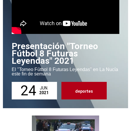
Presentación "Torneo
Fútbol 8 Futuras
Leyendas" 2021
El "Torneo Fútbol 8 Futuras Leyendas" en La Nucía
este fin de semana
24
JUN.
deportes
2021