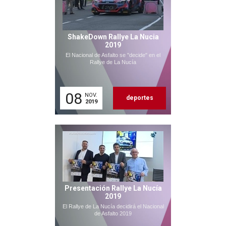
ShakeDown Rallye La Nucia
2019
El Nacional de Asfalto se "decide" en el
Rallye de La Nucía
08
NOV.
deportes
2019
Presentación Rallye La Nucía
2019
El Rallye de La Nucía decidirá el Nacional
de Asfalto 2019