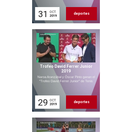
31
OCT.
deportes
2019
Trofeo David Ferrer Junior
2019
Naroa Aranzábal y Óscar Pinto ganan el
"Trofeo David Ferrer Junior" de Tenis
29
OCT.
deportes
2019