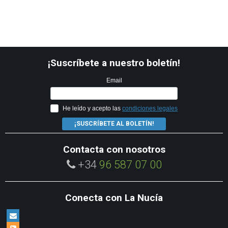
¡Suscríbete a nuestro boletín!
Email
He leído y acepto las
condiciones legales
¡SUSCRÍBETE AL BOLETÍN!
Contacta con nosotros
+34
96 587 07 00
Conecta con La Nucía