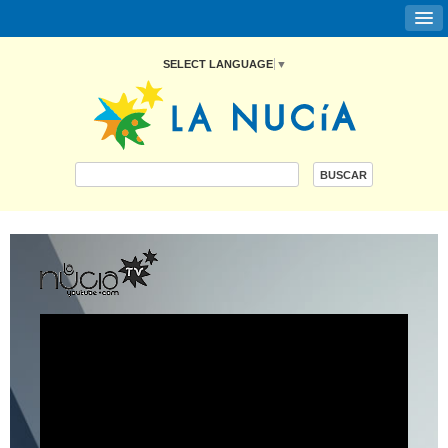
SELECT LANGUAGE
▼