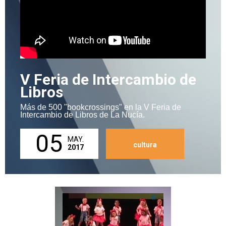
V Feria de Intercambio de
Libros
Más de 500 "bookcrossings" en la V Feria de
Intercambio de Libros de La Nucía.
05
MAY.
cultura
2017