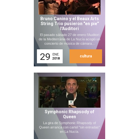
Bruno Canino y el Beaux Arts
String Trio pusieron "en pie"
l'Auditori
El pasado sábado 27 de enero l'Auditori
de la Mediterrània de La Nucía acogió un
concierto de música de cámara...
29
ENE.
cultura
2018
Symphonic Rhapsody of
Queen
La gira de Symphonic Rhapsody of
Queen arranca con cartel "sin entradas"
en La Nucía.