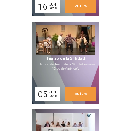
16
JUN.
cultura
2018
Teatro de la 3ª Edad
El Grupo de Teatro de la 3ª Edad estrenó
"El tío de América".
05
JUN.
cultura
2018