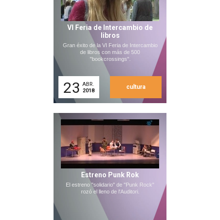
VI Feria de Intercambio de
libros
Gran éxito de la VI Feria de Intercambio
de libros con más de 500
"bookcrossings".
23
ABR.
cultura
2018
Estreno Punk Rok
El estreno "solidario" de "Punk Rock"
rozó el lleno de l'Auditori.