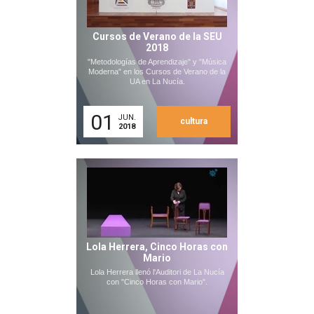
Cursos de Verano de la SEU
2018
"Metodologías de Aprendizaje" y "Música
Moderna" en los Cursos de Verano de la
UA en La Nucía.
01
JUN.
cultura
2018
Lola Herrera, Cinco Horas con
Mario
Lola Herrera llenó l'Auditori de La Nucía
con "Cinco Horas con Mario".