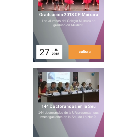
Graduación 2018 CP Muixara
Los alumnos del Colegio Muixara se
gradúan en l'Auditori.
27
JUN.
cultura
2018
144 Doctorandos en la Seu
144 doctorandos de la UA presentan sus
investigaciones en la Seu de La Nucía.