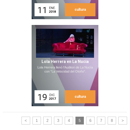
11
ENE.
cultura
2018
Lola Herrera en La Nucia
Lola Herrera llenó l'Auditori de La Nucía
con "La Velocidad del Otoño".
19
DIC.
cultura
2017
<
1
2
3
4
5
6
7
8
>