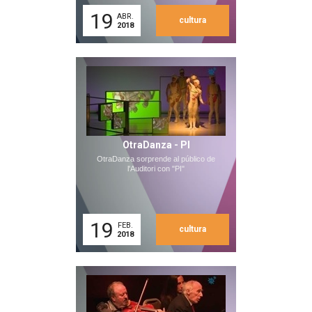
19
ABR.
cultura
2018
OtraDanza - PI
OtraDanza sorprende al público de
l'Auditori con "PI"
19
FEB.
cultura
2018