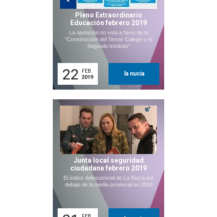
Pleno Extraordinario
Educación febrero 2019
La oposición no vota a favor de la
"Construcción del Tercer Colegio y el
Segundo Instituto"
22
FEB.
la nucia
2019
Junta local seguridad
ciudadana febrero 2019
El índice delincuencial de La Nucía por
debajo de la media provincial en 2018
FEB.