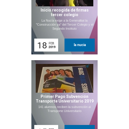
Inicio recogida de firmas
tercer colegio
La Nucía exige a la Generalitat la
"Construcción ya" del Tercer Colegio y el
Segundo Instituto
18
FEB.
la nucia
2019
Primer Pago Subvención
Transporte Universitario 2019
141 alumnos reciben la subvención al
Transporte Universitario