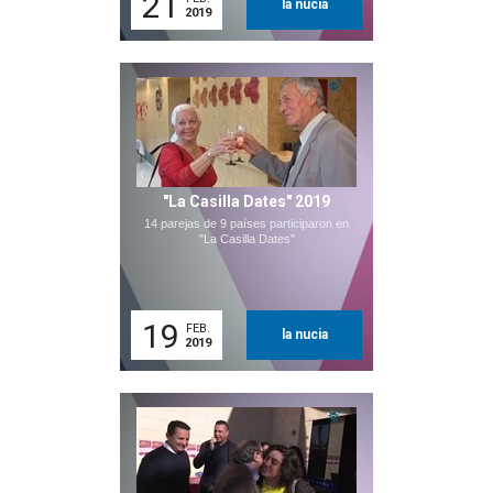
21
la nucia
2019
"La Casilla Dates" 2019
14 parejas de 9 países participaron en
"La Casilla Dates"
19
FEB.
la nucia
2019