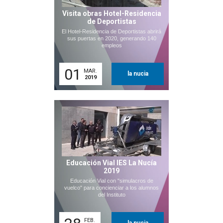
Visita obras Hotel-Residencia
de Deportistas
El Hotel-Residencia de Deportistas abrirá
sus puertas en 2020, generando 140
empleos
01
MAR.
la nucia
2019
Educación Vial IES La Nucía
2019
Educación Vial con "simulacros de
vuelco" para concienciar a los alumnos
del Instituto
FEB.