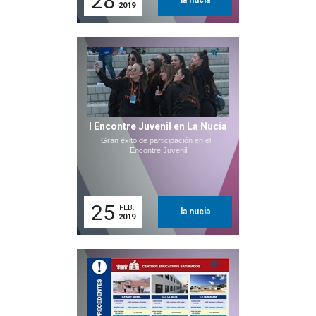
28
la nucia
2019
I Encontre Juvenil en La Nucía
Gran éxito de participación en el I
Encontre Juvenil
25
FEB.
la nucia
2019