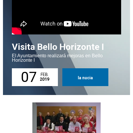
Visita Bello Horizonte I
El Ayuntamiento realizará mejoras en Bello
Horizonte I
07
FEB.
la nucia
2019