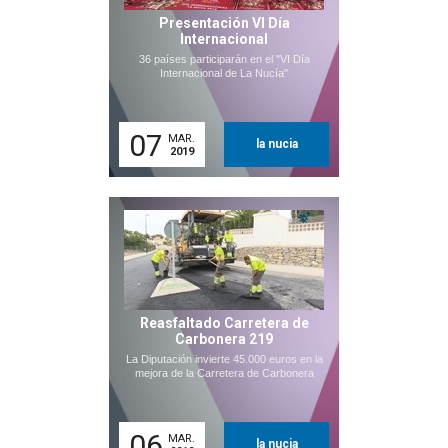
Presentación VI Día
Internacional
36 países participarán en el "VI Día
Internacional de La Nucía"
07
MAR.
la nucia
2019
Reasfaltado Carretera de
Carbonera 219
La Diputación invierte 45.000 euros en la
mejora de la Carretera de Carbonera
06
MAR.
la nucia