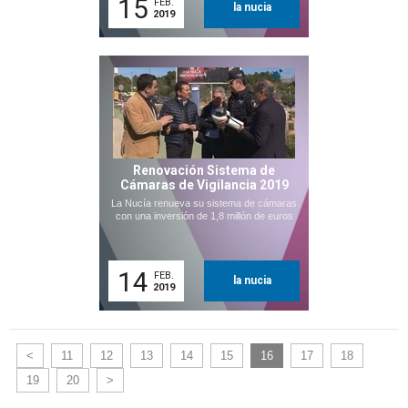
15
FEB.
la nucia
2019
Renovación Sistema de
Cámaras de Vigilancia 2019
La Nucía renueva su sistema de cámaras
con una inversión de 1,8 millón de euros
14
FEB.
la nucia
2019
<
11
12
13
14
15
16
17
18
19
20
>