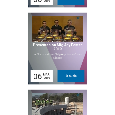
2019
Presentación Mig Any Fester
2019
La Nucía estrena "Mig Any Fester" este
sábado
06
MAR.
la nucia
2019