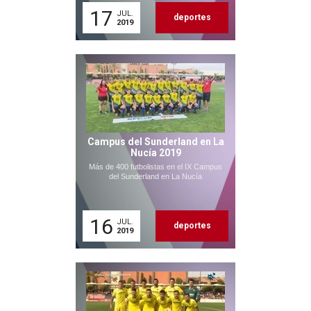
17
JUL.
deportes
2019
Campus del Sunderland en La
Nucía 2019
Más de 400 futbolistas en el IX Campus
del Sunderland en La Nucía
16
JUL.
deportes
2019