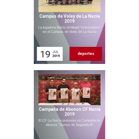
Campus de Voley de La Nucía
2019
La jugadora María Schlegel "entrenadora"
en el Campus de Voley de La Nucía
19
JUL.
deportes
2019
Campaña de Abonos CF Nucía
2019
El CF La Nucía presenta su Campaña de
Abonos "Somos de Segunda B"