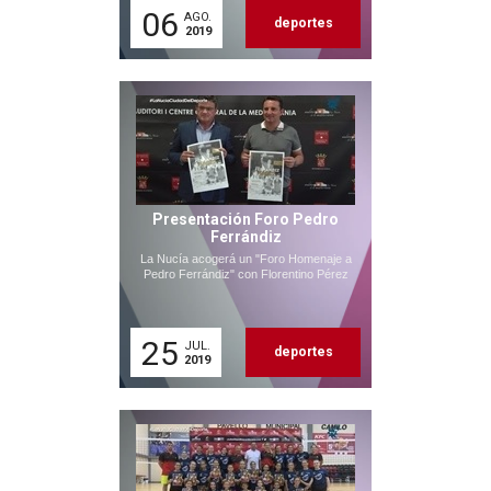
06
AGO.
deportes
2019
Presentación Foro Pedro
Ferrándiz
La Nucía acogerá un "Foro Homenaje a
Pedro Ferrándiz" con Florentino Pérez
25
JUL.
deportes
2019