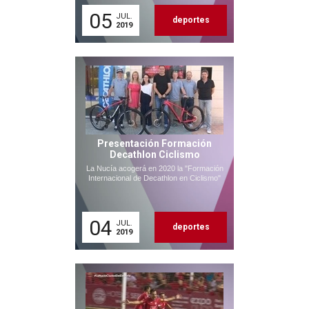
05
JUL.
deportes
2019
Presentación Formación
Decathlon Ciclismo
La Nucía acogerá en 2020 la "Formación
Internacional de Decathlon en Ciclismo"
04
JUL.
deportes
2019