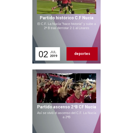
Partido histórico C.F Nucía
El C.F. La Nucía "hace historia" y sube a
2ª B tras derrotar 2-1 al Linares
02
JUL.
deportes
2019
Partido ascenso 2ªB CF Nucía
Así se vivió el ascenso del C.F. La Nucía
a 2ªB