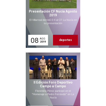
Presentación CF Nucía Agosto
2019
El Villarreal derrotó 0-4 al CF La Nucía en
su presentación
08
AGO.
deportes
2019
II Edición Foro Deportivo
Campo a Campo
Florentino Pérez participó en el
"Homenaje a Pedro Ferrándiz" en La
Nucía