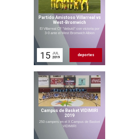
Partido Amistoso Villarreal vs
West-Bromwich
El Villarreal CF "debutó" con victoria por
3-0 ante el West Bromwich Albion
15
JUL.
deportes
2019
Campus de Basket VIDIMIRI
2019
250 campers en el X Campus de Basket
VIDIMIRI