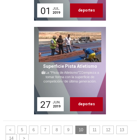
01
JUL.
deportes
2019
Superficie Pista Atletismo
🏟La "Pista de Atletismo"🏃‍♂empieza a
tomar forma con la superficie de
competición✅de última generación.
27
JUN.
deportes
2019
<
5
6
7
8
9
10
11
12
13
14
>