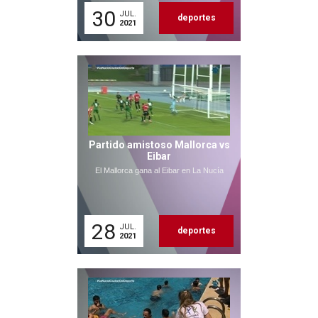
30
JUL.
deportes
2021
Partido amistoso Mallorca vs
Eibar
El Mallorca gana al Eibar en La Nucía
28
JUL.
deportes
2021