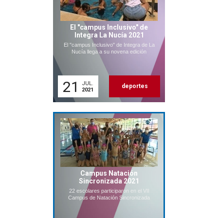
El "campus Inclusivo" de
Integra La Nucía 2021
El "campus Inclusivo" de Integra de La
Nucía llega a su novena edición
21
JUL.
deportes
2021
Campus Natación
Sincronizada 2021
22 escolares participaron en el VII
Campus de Natación Sincronizada