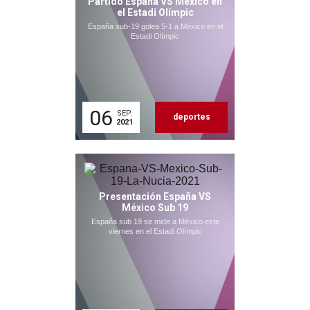
Partido España VS México en
el Estadi Olímpic
España sub-19 golea 5-1 a México en el
Estadi Olímpic
06
SEP.
deportes
2021
Presentación España VS
México Sub 19
España sub 19 se mide a México este
viernes en el Estadi Olímpic