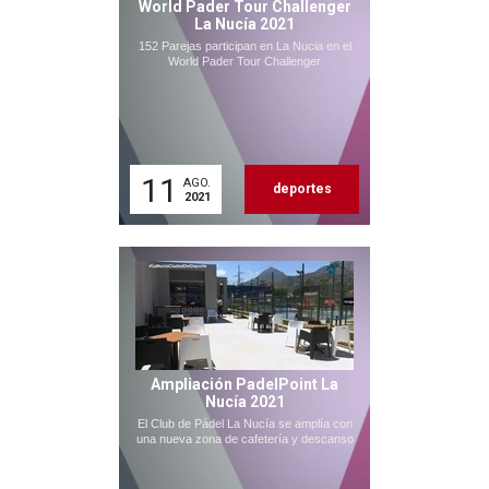
World Pader Tour Challenger
La Nucía 2021
152 Parejas participan en La Nucia en el
World Pader Tour Challenger
11
AGO.
deportes
2021
Ampliación PadelPoint La
Nucía 2021
El Club de Pádel La Nucía se amplía con
una nueva zona de cafetería y descanso