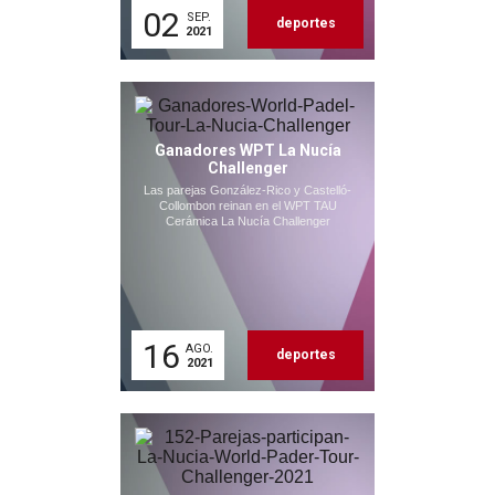
02
SEP.
deportes
2021
Ganadores WPT La Nucía
Challenger
Las parejas González-Rico y Castelló-
Collombon reinan en el WPT TAU
Cerámica La Nucía Challenger
16
AGO.
deportes
2021