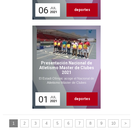
06
JUL.
deportes
2021
Presentación Nacional de
Atletismo Máster de Clubes
2021
El Estadi Olímpic acoge el Nacional de
Atletismo Máster de Clubes
01
JUL.
deportes
2021
1
2
3
4
5
6
7
8
9
10
>