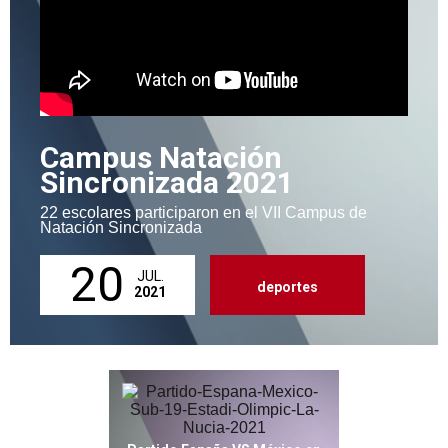
Campus Natación
Sincronizada 2021
22 escolares participaron en el VII Campus de
Natación Sincronizada
20
JUL.
deportes
2021