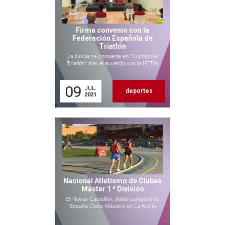
Firma convenio con la
Federación Española de
Triatlón
La Nucía se convierte en "Ciudad del
Triatlón" tras el acuerdo con la FETRI
09
JUL.
deportes
2021
Nacional Atletismo de Clubes
Máster 1 ª División
El Playas Castellón, doble campéon de
España Clubs Másters en La Nucía