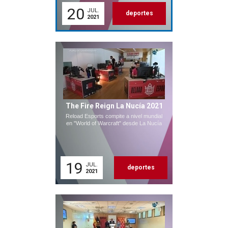
20
JUL.
deportes
2021
The Fire Reign La Nucía 2021
Reload Esports compite a nivel mundial
en "World of Warcraft" desde La Nucía
19
JUL.
deportes
2021