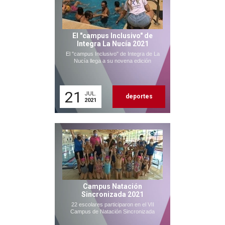
El "campus Inclusivo" de
Integra La Nucía 2021
El "campus Inclusivo" de Integra de La
Nucía llega a su novena edición
21
JUL.
deportes
2021
Campus Natación
Sincronizada 2021
22 escolares participaron en el VII
Campus de Natación Sincronizada