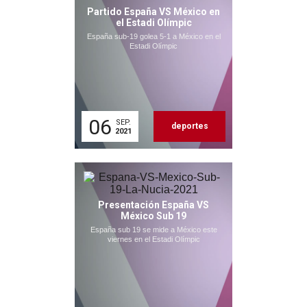
Partido España VS México en
el Estadi Olímpic
España sub-19 golea 5-1 a México en el
Estadi Olímpic
06
SEP.
deportes
2021
Presentación España VS
México Sub 19
España sub 19 se mide a México este
viernes en el Estadi Olímpic