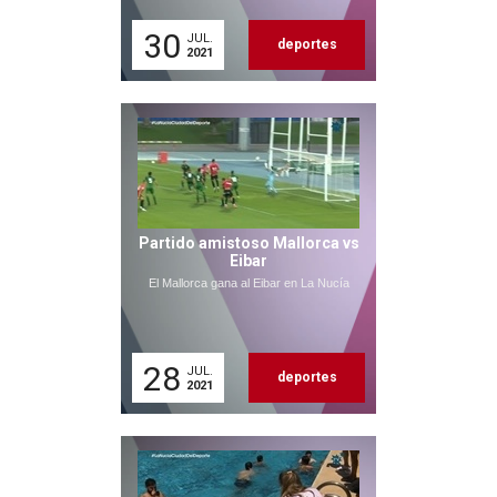
30
JUL.
deportes
2021
Partido amistoso Mallorca vs
Eibar
El Mallorca gana al Eibar en La Nucía
28
JUL.
deportes
2021