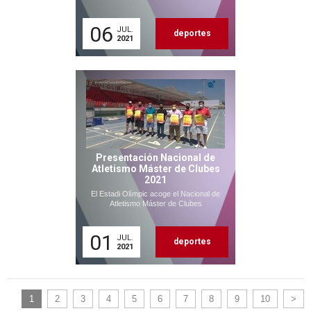
06
JUL.
deportes
2021
Presentación Nacional de
Atletismo Máster de Clubes
2021
El Estadi Olímpic acoge el Nacional de
Atletismo Máster de Clubes
01
JUL.
deportes
2021
1
2
3
4
5
6
7
8
9
10
>