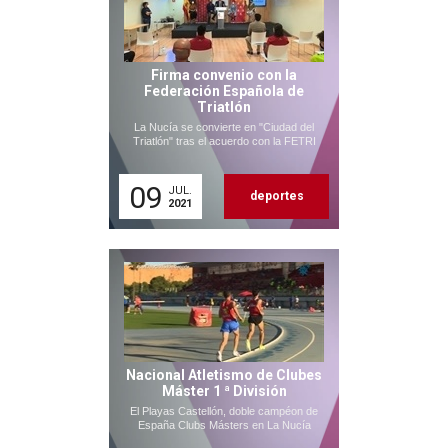
Firma convenio con la
Federación Española de
Triatlón
La Nucía se convierte en "Ciudad del
Triatlón" tras el acuerdo con la FETRI
09
JUL.
deportes
2021
Nacional Atletismo de Clubes
Máster 1 ª División
El Playas Castellón, doble campéon de
España Clubs Másters en La Nucía