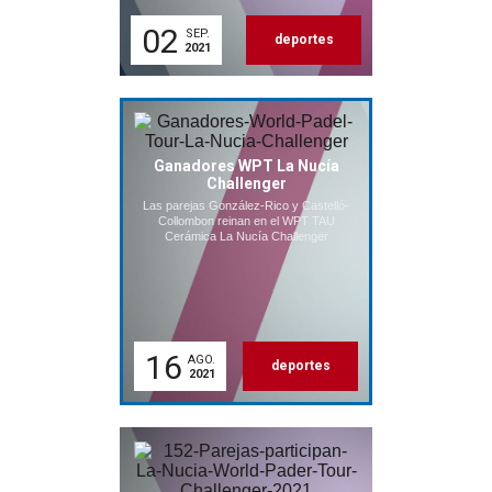
02
SEP.
deportes
2021
Ganadores WPT La Nucía
Challenger
Las parejas González-Rico y Castelló-
Collombon reinan en el WPT TAU
Cerámica La Nucía Challenger
16
AGO.
deportes
2021