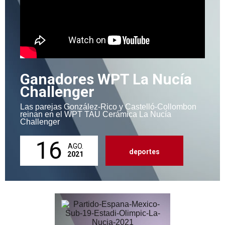
Ganadores WPT La Nucía
Challenger
Las parejas González-Rico y Castelló-Collombon
reinan en el WPT TAU Cerámica La Nucía
Challenger
16
AGO.
deportes
2021