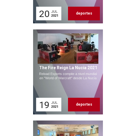
20
JUL.
deportes
2021
The Fire Reign La Nucía 2021
Reload Esports compite a nivel mundial
en "World of Warcraft" desde La Nucía
19
JUL.
deportes
2021