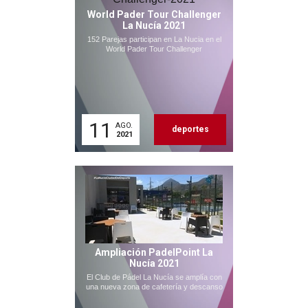
World Pader Tour Challenger
La Nucía 2021
152 Parejas participan en La Nucia en el
World Pader Tour Challenger
11
AGO.
deportes
2021
Ampliación PadelPoint La
Nucía 2021
El Club de Pádel La Nucía se amplía con
una nueva zona de cafetería y descanso