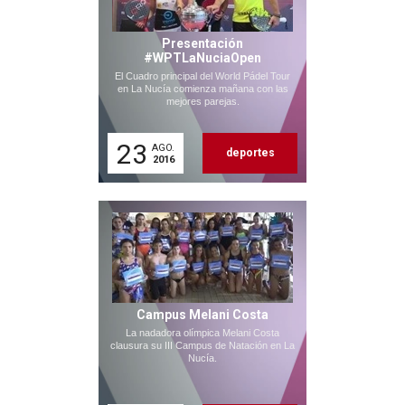
Presentación
#WPTLaNuciaOpen
El Cuadro principal del World Pádel Tour
en La Nucía comienza mañana con las
mejores parejas.
23
AGO.
deportes
2016
Campus Melani Costa
La nadadora olímpica Melani Costa
clausura su III Campus de Natación en La
Nucía.