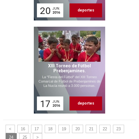
20
JUN.
deportes
2016
XIII Torneo de Fútbol
Prebenjamines.
La "Fiesta del Fútbol" del XIII Torneo
Comarcal de Fútbol de Prebenjamines de
La Nucía reunió a 3.000 personas.
17
JUN.
deportes
2016
<
16
17
18
19
20
21
22
23
24
25
>