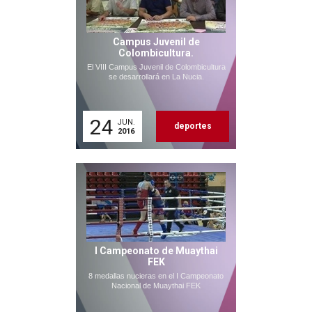
Campus Juvenil de
Colombicultura.
El VIII Campus Juvenil de Colombicultura
se desarrollará en La Nucia.
24
JUN.
deportes
2016
I Campeonato de Muaythai
FEK
8 medallas nucieras en el I Campeonato
Nacional de Muaythai FEK