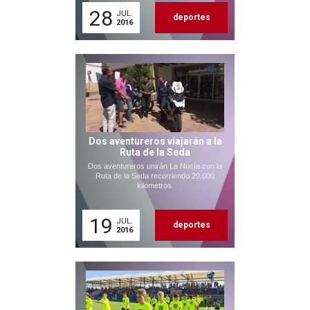
28
JUL.
deportes
2016
Dos aventureros viajarán a la
Ruta de la Seda
Dos aventureros unirán La Nucía con la
Ruta de la Seda recorriendo 20.000
kilómetros.
19
JUL.
deportes
2016