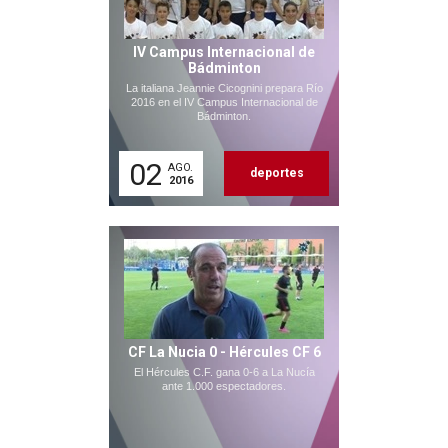
IV Campus Internacional de
Bádminton
La italiana Jeannie Cicognini prepara Río
2016 en el IV Campus Internacional de
Bádminton.
02
AGO.
deportes
2016
CF La Nucia 0 - Hércules CF 6
El Hércules C.F. gana 0-6 a La Nucía
ante 1.000 espectadores.