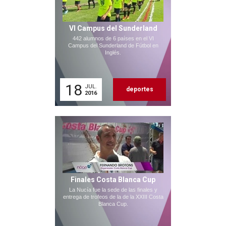
VI Campus del Sunderland
442 alumnos de 6 países en el VI
Campus del Sunderland de Fútbol en
Inglés.
18
JUL.
deportes
2016
Finales Costa Blanca Cup
La Nucía fue la sede de las finales y
entrega de trofeos de la de la XXIII Costa
Blanca Cup.