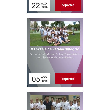
22
AGO.
deportes
2016
V Escuela de Verano "Integra"
V Escuela de Verano "Integra" para niños
con diferentes discapacidades.
05
AGO.
deportes
2016