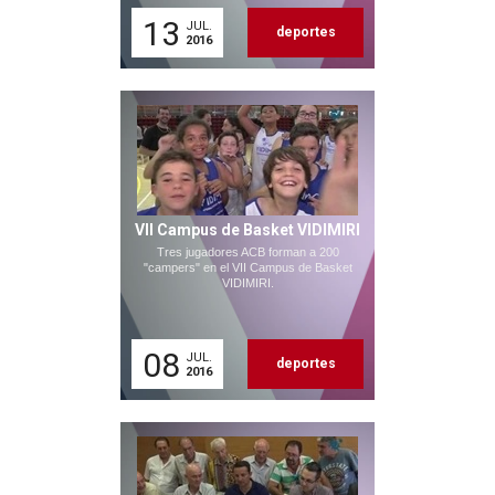
13
JUL.
deportes
2016
VII Campus de Basket VIDIMIRI
Tres jugadores ACB forman a 200
"campers" en el VII Campus de Basket
VIDIMIRI.
08
JUL.
deportes
2016