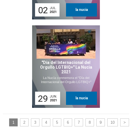
02
JUL.
la nucia
2021
"Día del Internacional del
Orgullo LGTBIQ+" La Nucia
2021
La Nucía conmemora el "Día del
Internacional del Orgullo LGTBIQ+"
29
JUN.
la nucia
2021
1
2
3
4
5
6
7
8
9
10
>