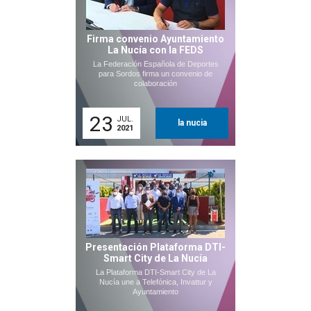
Firma convenio Ayuntamiento
La Nucía con la FEDS
La Federación Española de Deportes
para Sordos firma un convenio de
colaboración
23
JUL.
la nucia
2021
Presentación Plataforma DTI-
Smart City de La Nucía
La Plataforma DTI-Smart City de La
Nucía une a Telefónica, Invattur y
Ayuntamiento