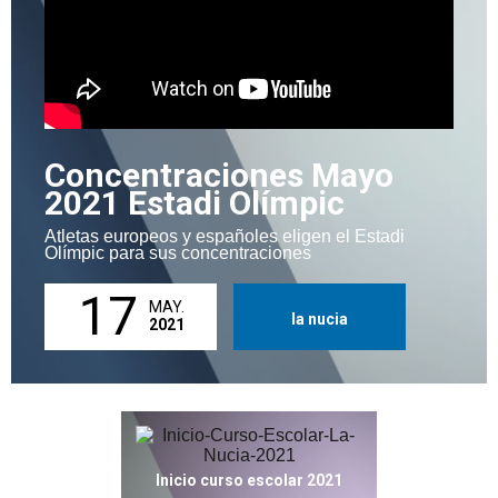
Concentraciones Mayo
2021 Estadi Olímpic
Atletas europeos y españoles eligen el Estadi
Olímpic para sus concentraciones
17
MAY.
la nucia
2021
Inicio curso escolar 2021