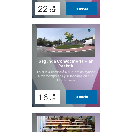
22
JUL.
la nucia
2021
Segunda Convocatoria Plan
Resistir
La Nucía destinará 691.214 € en ayudas
a microempresas y Autónomos en el 2º
Plan Resistir
16
JUL.
la nucia
2021