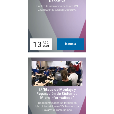
Deportiva
Finaliza la instalación de la red Wifi
Gratuita en la Ciudad Deportiva
13
AGO.
la nucia
2021
2ª "Etapa de Montaje y
Reparación de Sistemas
Microinformáticos"
10 desempleados se forman en
Microinformática en "Et Formem La
Favara" durante un año