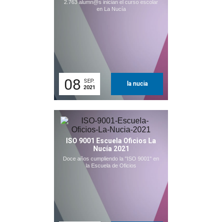
2.763 alumn@s inician el curso escolar
en La Nucía
08
SEP.
la nucia
2021
ISO 9001 Escuela Oficios La
Nucía 2021
Doce años cumpliendo la "ISO 9001" en
la Escuela de Oficios