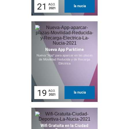
21
AGO.
la nucia
2021
Nueva App Parktime
Nueva "App" para aparcar en las plazas
de Movilidad Reducida y de Recarga
Eléctrica
19
AGO.
la nucia
2021
Wifi Gratuita en la Ciudad