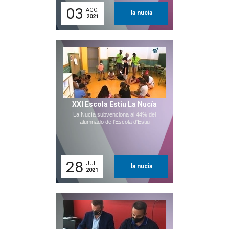
03
AGO.
la nucia
2021
XXI Escola Estiu La Nucía
La Nucía subvenciona al 44% del
alumnado de l'Escola d'Estiu
28
JUL.
la nucia
2021