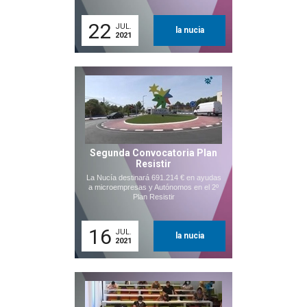
22
JUL.
la nucia
2021
Segunda Convocatoria Plan
Resistir
La Nucía destinará 691.214 € en ayudas
a microempresas y Autónomos en el 2º
Plan Resistir
16
JUL.
la nucia
2021