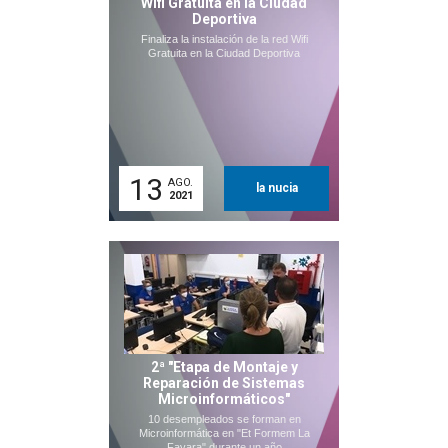
Wifi Gratuita en la Ciudad
Deportiva
Finaliza la instalación de la red Wifi
Gratuita en la Ciudad Deportiva
13
AGO.
la nucia
2021
2ª "Etapa de Montaje y
Reparación de Sistemas
Microinformáticos"
10 desempleados se forman en
Microinformática en "Et Formem La
Favara" durante un año