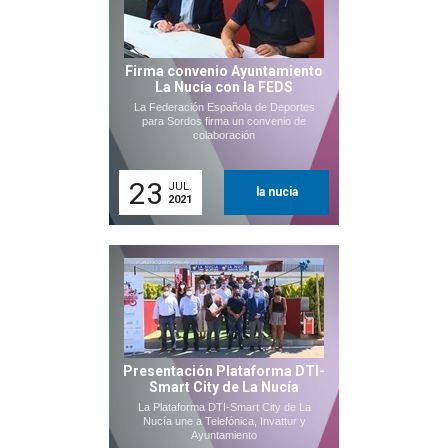
Firma convenio Ayuntamiento
La Nucía con la FEDS
La Federación Española de Deportes
para Sordos firma un convenio de
colaboración
23
JUL.
la nucia
2021
Presentación Plataforma DTI-
Smart City de La Nucía
La Plataforma DTI-Smart City de La
Nucía une a Telefónica, Invattur y
Ayuntamiento