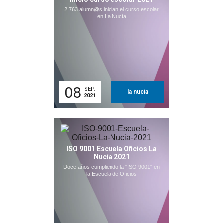
2.763 alumn@s inician el curso escolar
en La Nucía
08
SEP.
la nucia
2021
ISO 9001 Escuela Oficios La
Nucía 2021
Doce años cumpliendo la "ISO 9001" en
la Escuela de Oficios