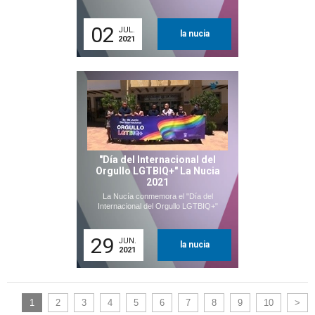
02
JUL.
la nucia
2021
"Día del Internacional del
Orgullo LGTBIQ+" La Nucia
2021
La Nucía conmemora el "Día del
Internacional del Orgullo LGTBIQ+"
29
JUN.
la nucia
2021
1
2
3
4
5
6
7
8
9
10
>