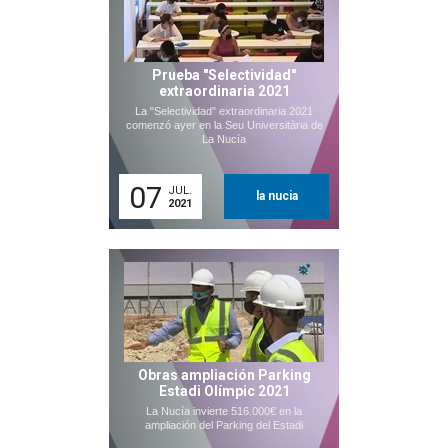
Prueba "Selectividad"
extraordinaria 2021
La "Selectividad" extraordinaria 2021
comenzó ayer en la Seu Universitària de
La Nucía
07
JUL.
la nucia
2021
Obras ampliación Parking
Estadi Olímpic 2021
La Nucía invierte 516.000€ en la
ampliación del Parking del Estadi