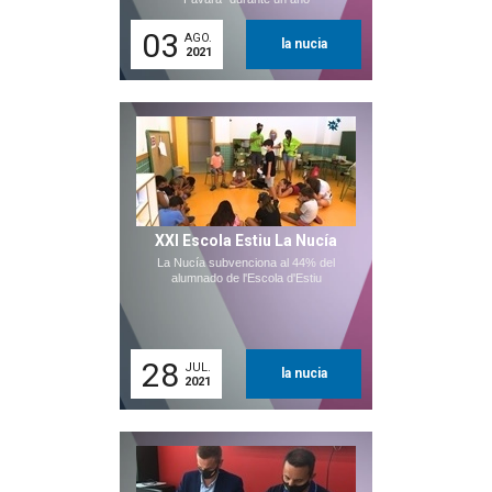
03
AGO.
la nucia
2021
XXI Escola Estiu La Nucía
La Nucía subvenciona al 44% del
alumnado de l'Escola d'Estiu
28
JUL.
la nucia
2021