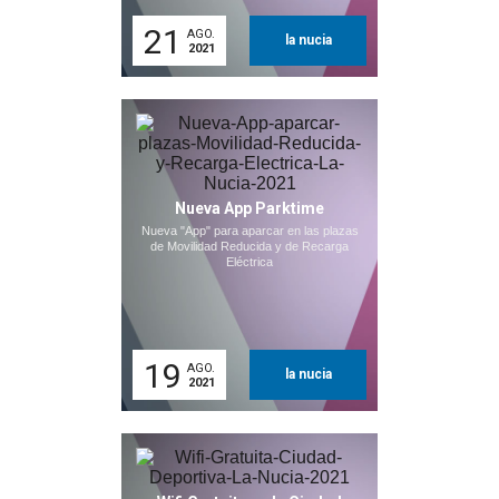
21
AGO.
la nucia
2021
Nueva App Parktime
Nueva "App" para aparcar en las plazas
de Movilidad Reducida y de Recarga
Eléctrica
19
AGO.
la nucia
2021