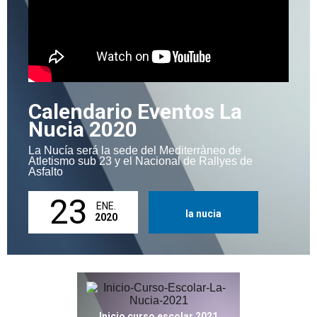
Calendario Eventos La
Nucia 2020
La Nucía será la sede del Mediterràneo de
Atletismo sub 23 y el Nacional de Rallyes de
Asfalto
23
ENE.
la nucia
2020
Inicio curso escolar 2021