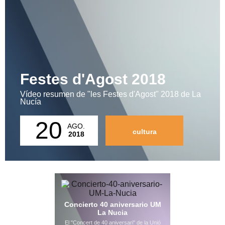
Festes d'Agost 2018
Vídeo resumen de "les Festes d'Agost" 2018 de La
Nucía
20
AGO.
cultura
2018
Concierto 40 aniversario UM
La Nucia
El "Concert de 40 aniversari" de la Unió