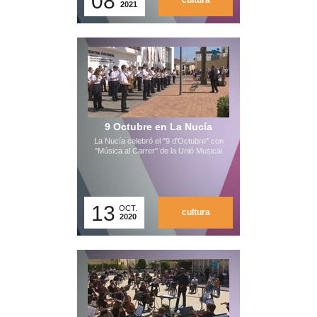
08
cultura
2021
9 Octubre en La Nucía
La Nucía celebró el "9 d'Octubre" con
"Música al Carrer" de la Unió Musical
13
OCT.
cultura
2020