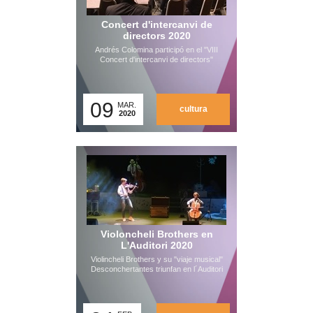
Concert d'intercanvi de
directors 2020
Andrés Colomina participó en el "VIII
Concert d'intercanvi de directors"
09
MAR.
cultura
2020
Violoncheli Brothers en
L'Auditori 2020
Violincheli Brothers y su "viaje musical"
Desconchertantes triunfan en l´Auditori