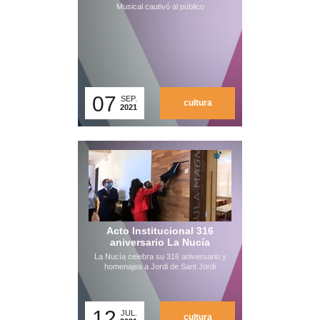
Musical cautivó al público
07
SEP.
cultura
2021
Acto Institucional 316
aniversario La Nucía
La Nucía celebra su 316 aniversario y
homenajea a Jordi de Sant Jordi
12
JUL.
cultura