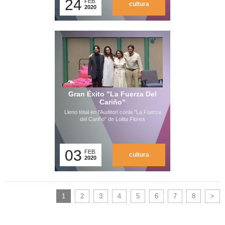
24
FEB.
cultura
2020
Gran Éxito "La Fuerza Del
Cariño"
Lleno total en l'Auditori conla "La Fuerza
del Cariño" de Lolita Flores
03
FEB.
cultura
2020
1
2
3
4
5
6
7
8
>