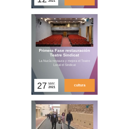
2021
Primera Fase restauración
Teatre Sindicat
La Nucía restaura y mejora el Teatre
Local el Sindicat
27
MAY.
cultura
2021