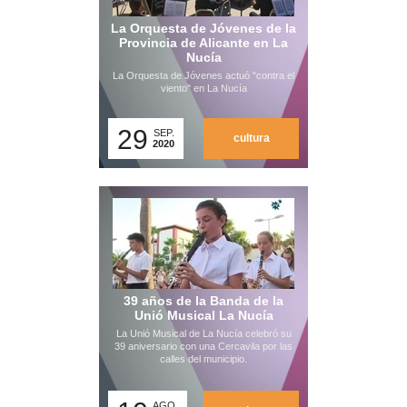
La Orquesta de Jóvenes de la
Provincia de Alicante en La
Nucía
La Orquesta de Jóvenes actuó "contra el
viento" en La Nucía
29
SEP.
cultura
2020
39 años de la Banda de la
Unió Musical La Nucía
La Unió Musical de La Nucía celebró su
39 aniversario con una Cercavila por las
calles del municipio.
AGO.