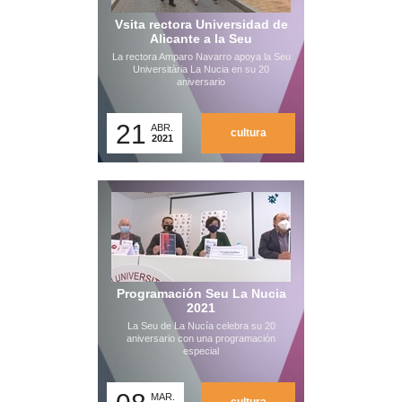
Vsita rectora Universidad de
Alicante a la Seu
La rectora Amparo Navarro apoya la Seu
Universitària La Nucia en su 20
aniversario
21
ABR.
cultura
2021
Programación Seu La Nucia
2021
La Seu de La Nucía celebra su 20
aniversario con una programación
especial
MAR.