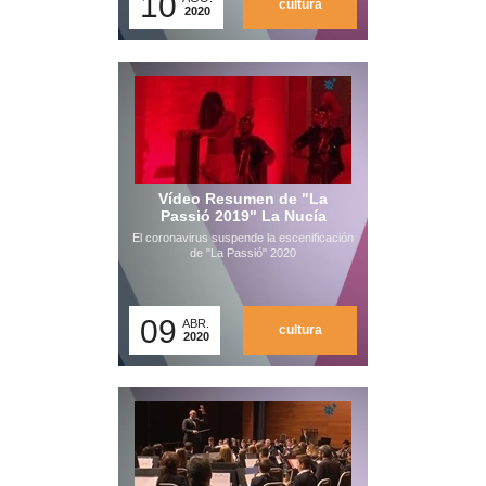
10
cultura
2020
Vídeo Resumen de "La
Passió 2019" La Nucía
El coronavirus suspende la escenificación
de "La Passió" 2020
09
ABR.
cultura
2020