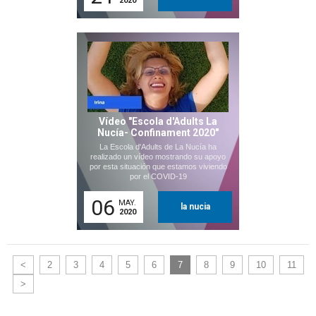
2020
Vídeo "Escola d'Adults La
Nucía- Confinament 2020"
La Escola d'Adults de La Nucía ha
realizado un vídeo mostrando su apoyo
por esta situación que estamos viviendo
por el COVID-19
06
MAY.
la nucia
2020
<
2
3
4
5
6
7
8
9
10
11
>