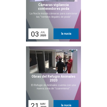
Cámaras vigilancia
contenedores poda
La Nucía instala cámaras para sancionar
los "vertidos ilegales de poda"
03
JUL.
la nucia
2020
Obras del Refugio Animales
2020
El Refugio de Animales cuenta con una
nueva zona de "cuarentena".
21
MAY.
la nucia