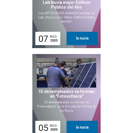
Lab Nucia mejor Edificio
Público del Año
Los ARTICHIZER AWARDS premian al
Lab_Nucia como "Mejor Edificio Público
del Año"
07
AGO.
la nucia
2020
15 desempleados se forman
en "Fotovoltaica"
15 desempleados se forman en
"Fotovoltaica" en la Escuela de Oficios de
La Nucía
05
AGO.
la nucia
2020