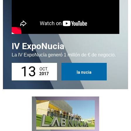
IV ExpoNucia
La IV ExpoNucía generó 1 millón de € de negocio.
13
OCT.
la nucia
2017