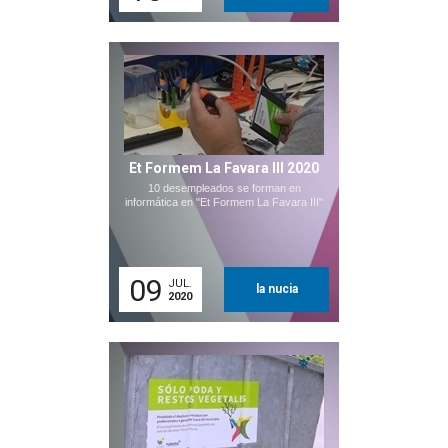
Et Formem La Favara III 2020
10 desempleados se forman en
informática en "Et Formem La Favara III"
09
JUL.
la nucia
2020