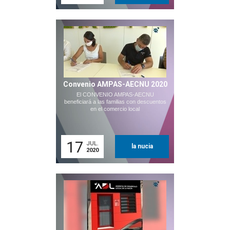
Convenio AMPAS-AECNU 2020
El CONVENIO AMPAS-AECNU
beneficiará a las familias con descuentos
en el comercio local
17
JUL.
la nucia
2020