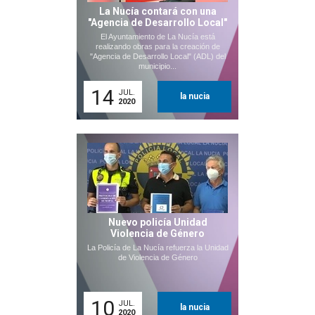
La Nucía contará con una
"Agencia de Desarrollo Local"
El Ayuntamiento de La Nucía está
realizando obras para la creación de
"Agencia de Desarrollo Local" (ADL) del
municipio...
14
JUL.
la nucia
2020
Nuevo policía Unidad
Violencia de Género
La Policía de La Nucía refuerza la Unidad
de Violencia de Género
10
JUL.
la nucia
2020