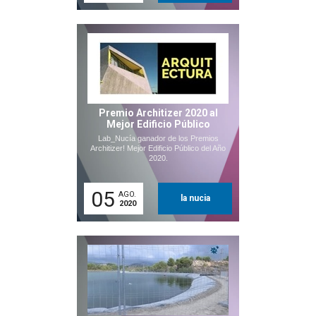
Premio Architizer 2020 al
Mejor Edificio Público
Lab_Nucía ganador de los Premios
Architizer! Mejor Edificio Público del Año
2020.
05
AGO.
la nucia
2020