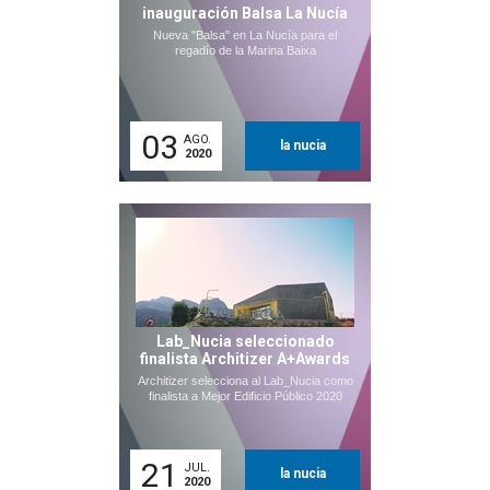
inauguración Balsa La Nucía
Nueva "Balsa" en La Nucía para el
regadío de la Marina Baixa
03
AGO.
la nucia
2020
Lab_Nucia seleccionado
finalista Architizer A+Awards
Architizer selecciona al Lab_Nucia como
finalista a Mejor Edificio Público 2020
21
JUL.
la nucia
2020