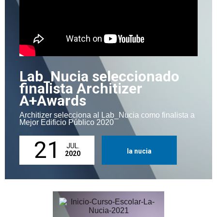
Lab_Nucia seleccionado
finalista Architizer
A+Awards
Architizer selecciona al Lab_Nucia como finalista a
Mejor Edificio Público 2020
21
JUL.
la nucia
2020