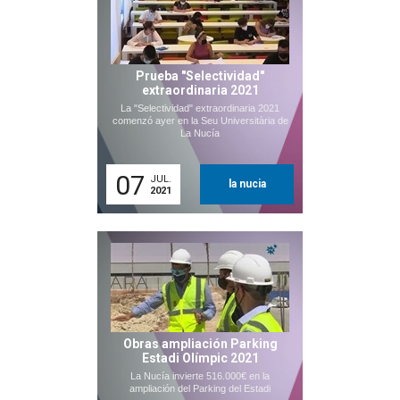
Prueba "Selectividad"
extraordinaria 2021
La "Selectividad" extraordinaria 2021
comenzó ayer en la Seu Universitària de
La Nucía
07
JUL.
la nucia
2021
Obras ampliación Parking
Estadi Olímpic 2021
La Nucía invierte 516.000€ en la
ampliación del Parking del Estadi