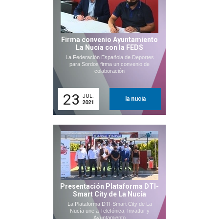
Firma convenio Ayuntamiento
La Nucía con la FEDS
La Federación Española de Deportes
para Sordos firma un convenio de
colaboración
23
JUL.
la nucia
2021
Presentación Plataforma DTI-
Smart City de La Nucía
La Plataforma DTI-Smart City de La
Nucía une a Telefónica, Invattur y
Ayuntamiento