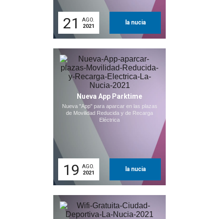
21
AGO.
la nucia
2021
Nueva App Parktime
Nueva "App" para aparcar en las plazas
de Movilidad Reducida y de Recarga
Eléctrica
19
AGO.
la nucia
2021