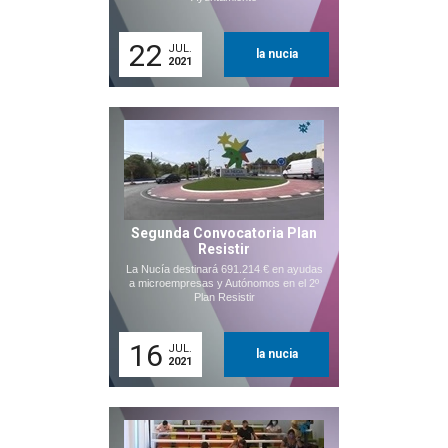
22
JUL.
la nucia
2021
Segunda Convocatoria Plan
Resistir
La Nucía destinará 691.214 € en ayudas
a microempresas y Autónomos en el 2º
Plan Resistir
16
JUL.
la nucia
2021