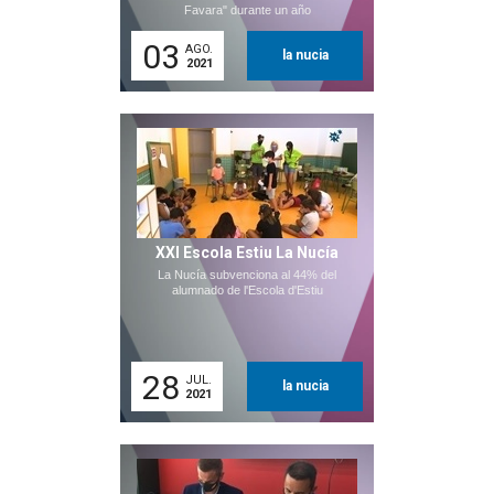
Favara" durante un año
03
AGO.
la nucia
2021
XXI Escola Estiu La Nucía
La Nucía subvenciona al 44% del
alumnado de l'Escola d'Estiu
28
JUL.
la nucia
2021