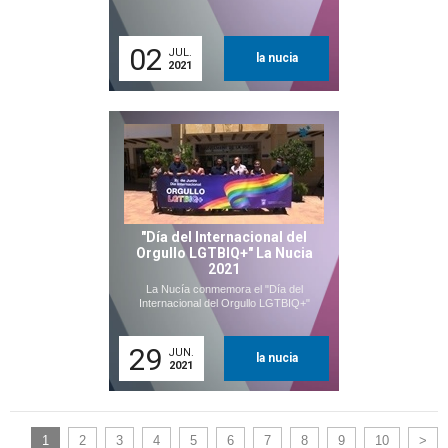
02
JUL.
la nucia
2021
"Día del Internacional del
Orgullo LGTBIQ+" La Nucia
2021
La Nucía conmemora el "Día del
Internacional del Orgullo LGTBIQ+"
29
JUN.
la nucia
2021
1
2
3
4
5
6
7
8
9
10
>