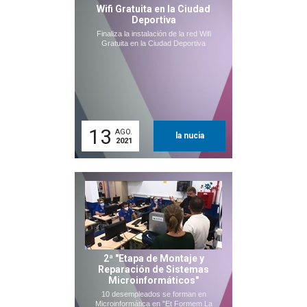
Wifi Gratuita en la Ciudad
Deportiva
Finaliza la instalación de la red Wifi
Gratuita en la Ciudad Deportiva
13
AGO.
la nucia
2021
2ª "Etapa de Montaje y
Reparación de Sistemas
Microinformáticos"
10 desempleados se forman en
Microinformática en "Et Formem La