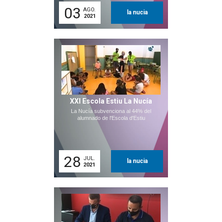
03
AGO.
la nucia
2021
XXI Escola Estiu La Nucía
La Nucía subvenciona al 44% del
alumnado de l'Escola d'Estiu
28
JUL.
la nucia
2021