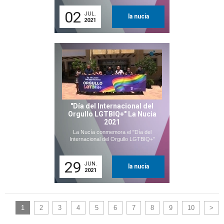
02
JUL.
la nucia
2021
"Día del Internacional del
Orgullo LGTBIQ+" La Nucia
2021
La Nucía conmemora el "Día del
Internacional del Orgullo LGTBIQ+"
29
JUN.
la nucia
2021
1
2
3
4
5
6
7
8
9
10
>