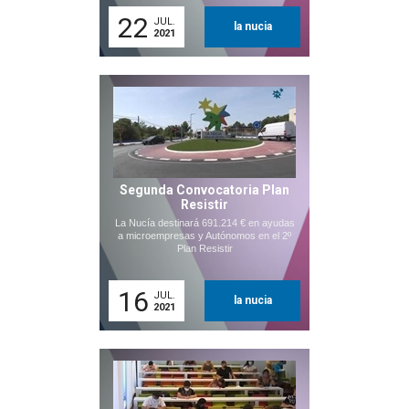
22
JUL.
la nucia
2021
Segunda Convocatoria Plan
Resistir
La Nucía destinará 691.214 € en ayudas
a microempresas y Autónomos en el 2º
Plan Resistir
16
JUL.
la nucia
2021