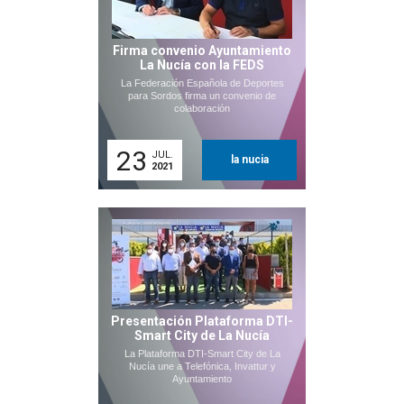
Firma convenio Ayuntamiento
La Nucía con la FEDS
La Federación Española de Deportes
para Sordos firma un convenio de
colaboración
23
JUL.
la nucia
2021
Presentación Plataforma DTI-
Smart City de La Nucía
La Plataforma DTI-Smart City de La
Nucía une a Telefónica, Invattur y
Ayuntamiento