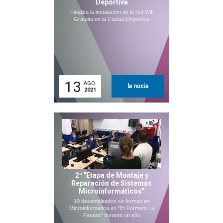
Deportiva
Finaliza la instalación de la red Wifi
Gratuita en la Ciudad Deportiva
13
AGO.
la nucia
2021
2ª "Etapa de Montaje y
Reparación de Sistemas
Microinformáticos"
10 desempleados se forman en
Microinformática en "Et Formem La
Favara" durante un año