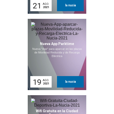
21
AGO.
la nucia
2021
Nueva App Parktime
Nueva "App" para aparcar en las plazas
de Movilidad Reducida y de Recarga
Eléctrica
19
AGO.
la nucia
2021
Wifi Gratuita en la Ciudad