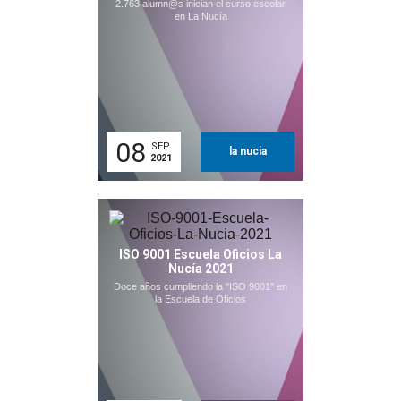
2.763 alumn@s inician el curso escolar
en La Nucía
08
SEP.
la nucia
2021
ISO 9001 Escuela Oficios La
Nucía 2021
Doce años cumpliendo la "ISO 9001" en
la Escuela de Oficios