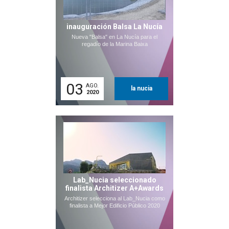
inauguración Balsa La Nucía
Nueva "Balsa" en La Nucía para el
regadío de la Marina Baixa
03
AGO.
la nucia
2020
Lab_Nucia seleccionado
finalista Architizer A+Awards
Architizer selecciona al Lab_Nucia como
finalista a Mejor Edificio Público 2020