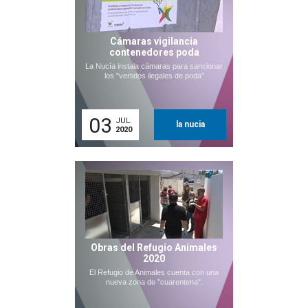
Cámaras vigilancia
contenedores poda
La Nucía instala cámaras para sancionar
los "vertidos ilegales de poda"
03
JUL.
la nucia
2020
Obras del Refugio Animales
2020
El Refugio de Animales cuenta con una
nueva zona de "cuarentena".