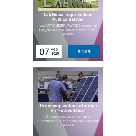
Lab Nucia mejor Edificio
Público del Año
Los ARTICHIZER AWARDS premian al
Lab_Nucia como "Mejor Edificio Público
del Año"
07
AGO.
la nucia
2020
15 desempleados se forman
en "Fotovoltaica"
15 desempleados se forman en
"Fotovoltaica" en la Escuela de Oficios de
La Nucía