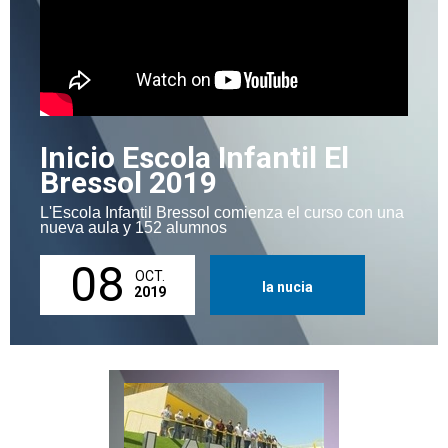
Inicio Escola Infantil El
Bressol 2019
L'Escola Infantil Bressol comienza el curso con una
nueva aula y 152 alumnos
08
OCT.
la nucia
2019