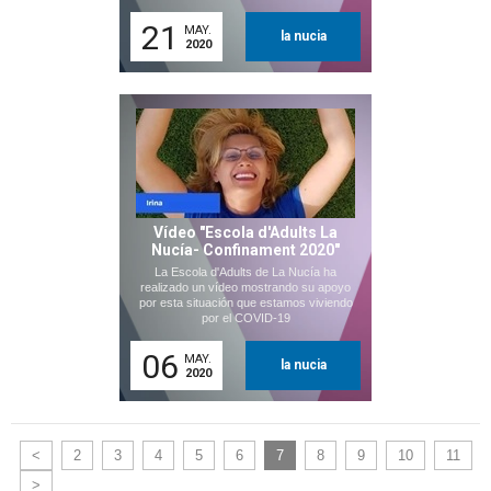
21
MAY.
la nucia
2020
Vídeo "Escola d'Adults La
Nucía- Confinament 2020"
La Escola d'Adults de La Nucía ha
realizado un vídeo mostrando su apoyo
por esta situación que estamos viviendo
por el COVID-19
06
MAY.
la nucia
2020
<
2
3
4
5
6
7
8
9
10
11
>