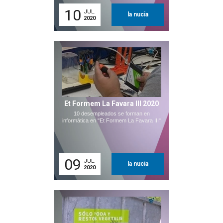
10
JUL.
la nucia
2020
Et Formem La Favara III 2020
10 desempleados se forman en
informática en "Et Formem La Favara III"
09
JUL.
la nucia
2020