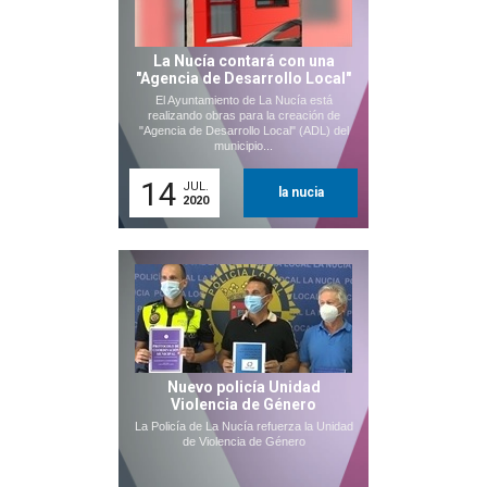
La Nucía contará con una
"Agencia de Desarrollo Local"
El Ayuntamiento de La Nucía está
realizando obras para la creación de
"Agencia de Desarrollo Local" (ADL) del
municipio...
14
JUL.
la nucia
2020
Nuevo policía Unidad
Violencia de Género
La Policía de La Nucía refuerza la Unidad
de Violencia de Género