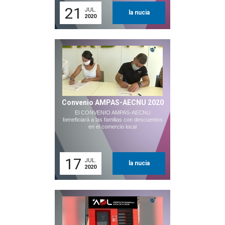
21
JUL.
la nucia
2020
Convenio AMPAS-AECNU 2020
El CONVENIO AMPAS-AECNU
beneficiará a las familias con descuentos
en el comercio local
17
JUL.
la nucia
2020