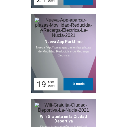
2021
Nueva App Parktime
Nueva "App" para aparcar en las plazas
de Movilidad Reducida y de Recarga
Eléctrica
19
AGO.
la nucia
2021
Wifi Gratuita en la Ciudad
Deportiva
Finaliza la instalación de la red Wifi