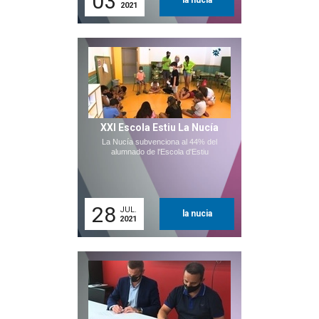
03
la nucia
2021
XXI Escola Estiu La Nucía
La Nucía subvenciona al 44% del
alumnado de l'Escola d'Estiu
28
JUL.
la nucia
2021