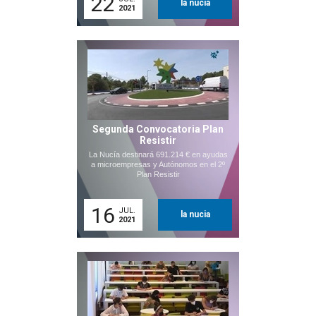
22
la nucia
2021
Segunda Convocatoria Plan
Resistir
La Nucía destinará 691.214 € en ayudas
a microempresas y Autónomos en el 2º
Plan Resistir
16
JUL.
la nucia
2021