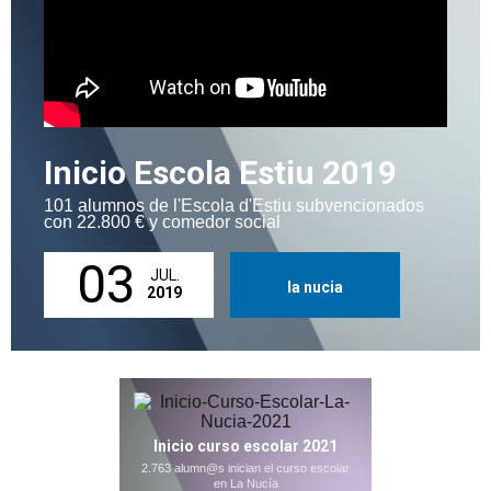
Inicio Escola Estiu 2019
101 alumnos de l'Escola d'Estiu subvencionados
con 22.800 € y comedor social
03
JUL.
la nucia
2019
Inicio curso escolar 2021
2.763 alumn@s inician el curso escolar
en La Nucía