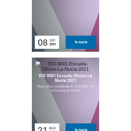
08
SEP.
la nucia
2021
ISO 9001 Escuela Oficios La
Nucía 2021
Doce años cumpliendo la "ISO 9001" en
la Escuela de Oficios
21
AGO.
la nucia