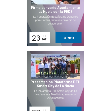
Firma convenio Ayuntamiento
La Nucía con la FEDS
La Federación Española de Deportes
para Sordos firma un convenio de
colaboración
23
JUL.
la nucia
2021
Presentación Plataforma DTI-
Smart City de La Nucía
La Plataforma DTI-Smart City de La
Nucía une a Telefónica, Invattur y
Ayuntamiento
JUL.