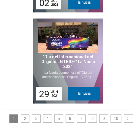
02
JUL.
la nucia
2021
"Día del Internacional del
Orgullo LGTBIQ+" La Nucia
2021
La Nucía conmemora el "Día del
Internacional del Orgullo LGTBIQ+"
29
JUN.
la nucia
2021
1
2
3
4
5
6
7
8
9
10
>