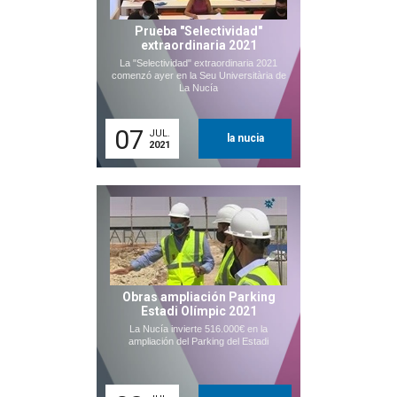
Prueba "Selectividad"
extraordinaria 2021
La "Selectividad" extraordinaria 2021
comenzó ayer en la Seu Universitària de
La Nucía
07
JUL.
la nucia
2021
Obras ampliación Parking
Estadi Olímpic 2021
La Nucía invierte 516.000€ en la
ampliación del Parking del Estadi