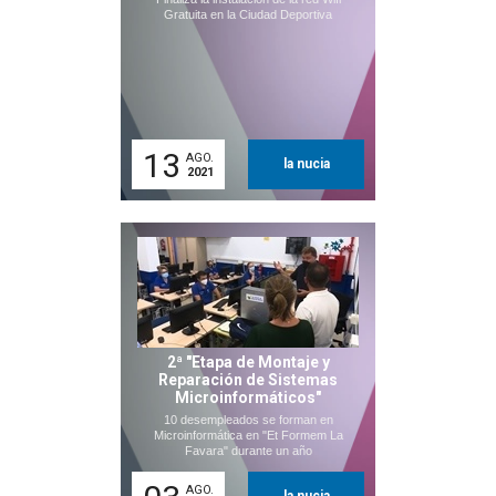
Gratuita en la Ciudad Deportiva
13
AGO.
la nucia
2021
2ª "Etapa de Montaje y
Reparación de Sistemas
Microinformáticos"
10 desempleados se forman en
Microinformática en "Et Formem La
Favara" durante un año
AGO.