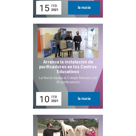
15
FEB.
la nucia
2021
Arranca la instalación de
purificadores en los Centros
Educativos
La Nucía equipa al Colegio Muixara con
35 purificadores
10
FEB.
la nucia
2021