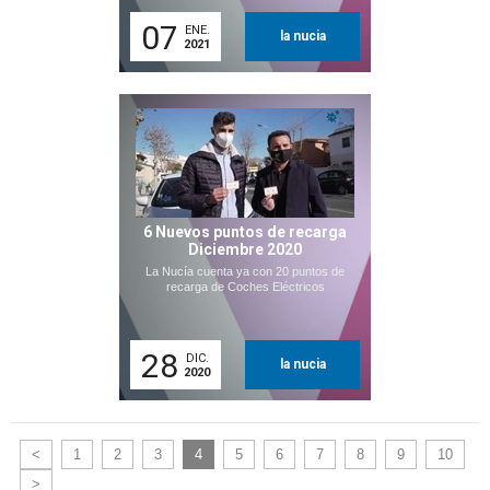
07
ENE.
la nucia
2021
6 Nuevos puntos de recarga
Diciembre 2020
La Nucía cuenta ya con 20 puntos de
recarga de Coches Eléctricos
28
DIC.
la nucia
2020
<
1
2
3
4
5
6
7
8
9
10
>