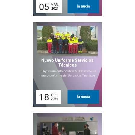
05
MAR.
la nucia
2021
Nuevo Uniforme Servicios
Técnicos
El Ayuntamiento destina 5.000 euros al
nuevo uniforme de Servicios Técnicos
18
FEB.
la nucia
2021