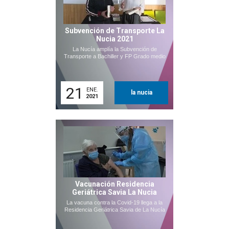
Subvención de Transporte La
Nucia 2021
La Nucía amplía la Subvención de
Transporte a Bachiller y FP Grado medio
21
ENE.
la nucia
2021
Vacunación Residencia
Geriátrica Savia La Nucia
La vacuna contra la Covid-19 llega a la
Residencia Geriátrica Savia de La Nucía