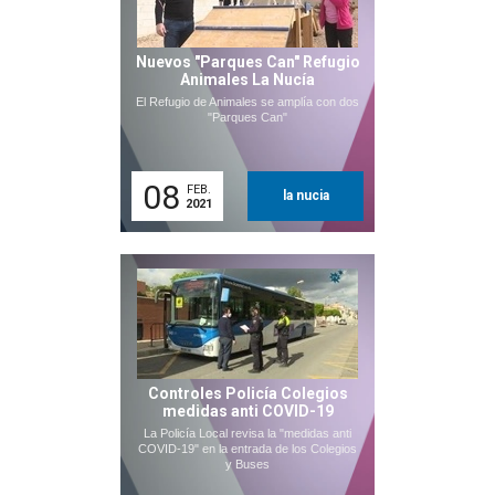
Nuevos "Parques Can" Refugio
Animales La Nucía
El Refugio de Animales se amplía con dos
"Parques Can"
08
FEB.
la nucia
2021
Controles Policía Colegios
medidas anti COVID-19
La Policía Local revisa la "medidas anti
COVID-19" en la entrada de los Colegios
y Buses