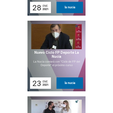
28
ENE.
la nucia
2021
Nuevo Ciclo FP Deporte La
Nucía
La Nucía contará con "Ciclo de FP del
Deporte" el próximo curso
23
ENE.
la nucia
2021