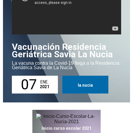
Vacunación Residencia
Geriátrica Savia La Nucia
La vacuna contra la Covid-19 llega a la Residencia
Geriátrica Savia de La Nucía
07
ENE.
la nucia
2021
Inicio curso escolar 2021