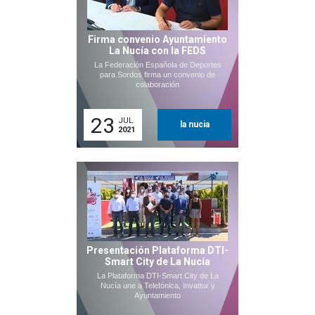
Firma convenio Ayuntamiento
La Nucía con la FEDS
La Federación Española de Deportes
para Sordos firma un convenio de
colaboración
23
JUL.
la nucia
2021
Presentación Plataforma DTI-
Smart City de La Nucía
La Plataforma DTI-Smart City de La
Nucía une a Telefónica, Invattur y
Ayuntamiento