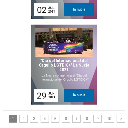
02
JUL.
la nucia
2021
"Día del Internacional del
Orgullo LGTBIQ+" La Nucia
2021
La Nucía conmemora el "Día del
Internacional del Orgullo LGTBIQ+"
29
JUN.
la nucia
2021
1
2
3
4
5
6
7
8
9
10
>