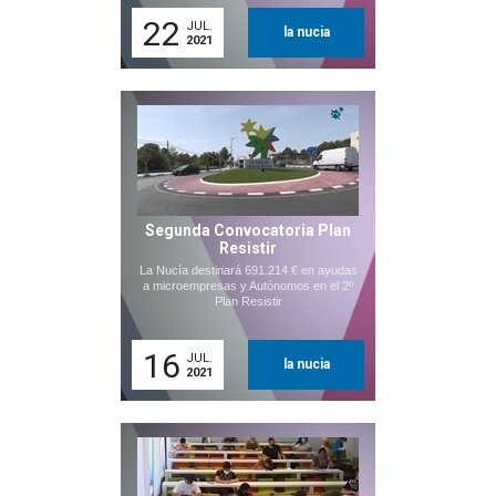
22
JUL.
la nucia
2021
Segunda Convocatoria Plan
Resistir
La Nucía destinará 691.214 € en ayudas
a microempresas y Autónomos en el 2º
Plan Resistir
16
JUL.
la nucia
2021