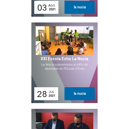
03
AGO.
la nucia
2021
XXI Escola Estiu La Nucía
La Nucía subvenciona al 44% del
alumnado de l'Escola d'Estiu
28
JUL.
la nucia
2021