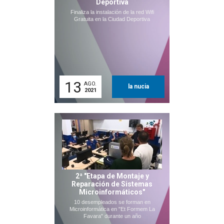
Deportiva
Finaliza la instalación de la red Wifi
Gratuita en la Ciudad Deportiva
13
AGO.
la nucia
2021
2ª "Etapa de Montaje y
Reparación de Sistemas
Microinformáticos"
10 desempleados se forman en
Microinformática en "Et Formem La
Favara" durante un año