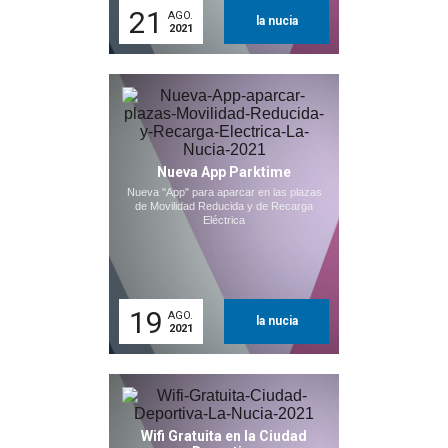
21
AGO.
la nucia
2021
Nueva App Parktime
Nueva "App" para aparcar en las plazas
de Movilidad Reducida y de Recarga
Eléctrica
19
AGO.
la nucia
2021
Wifi Gratuita en la Ciudad