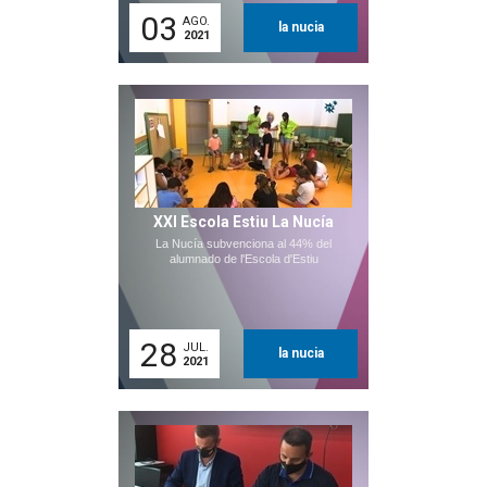
03
AGO.
la nucia
2021
XXI Escola Estiu La Nucía
La Nucía subvenciona al 44% del
alumnado de l'Escola d'Estiu
28
JUL.
la nucia
2021