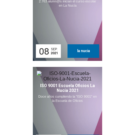
2.763 alumn@s inician el curso escolar
en La Nucía
08
SEP.
la nucia
2021
ISO 9001 Escuela Oficios La
Nucía 2021
Doce años cumpliendo la "ISO 9001" en
la Escuela de Oficios