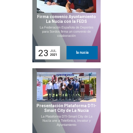
Firma convenio Ayuntamiento
La Nucía con la FEDS
La Federación Española de Deportes
para Sordos firma un convenio de
colaboración
23
JUL.
la nucia
2021
Presentación Plataforma DTI-
Smart City de La Nucía
La Plataforma DTI-Smart City de La
Nucía une a Telefónica, Invattur y
Ayuntamiento