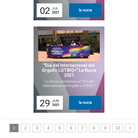
02
JUL.
la nucia
2021
"Día del Internacional del
Orgullo LGTBIQ+" La Nucia
2021
La Nucía conmemora el "Día del
Internacional del Orgullo LGTBIQ+"
29
JUN.
la nucia
2021
1
2
3
4
5
6
7
8
9
10
>