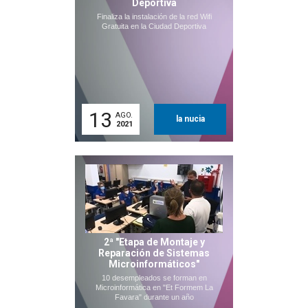
Deportiva
Finaliza la instalación de la red Wifi
Gratuita en la Ciudad Deportiva
13
AGO.
la nucia
2021
2ª "Etapa de Montaje y
Reparación de Sistemas
Microinformáticos"
10 desempleados se forman en
Microinformática en "Et Formem La
Favara" durante un año