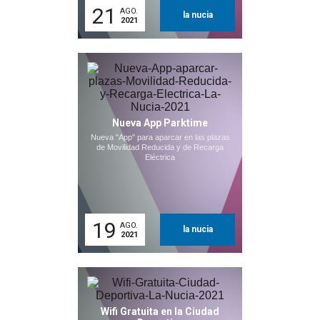
21
AGO.
la nucia
2021
Nueva App Parktime
Nueva "App" para aparcar en las plazas
de Movilidad Reducida y de Recarga
Eléctrica
19
AGO.
la nucia
2021
Wifi Gratuita en la Ciudad