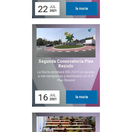
22
JUL.
la nucia
2021
Segunda Convocatoria Plan
Resistir
La Nucía destinará 691.214 € en ayudas
a microempresas y Autónomos en el 2º
Plan Resistir
16
JUL.
la nucia
2021