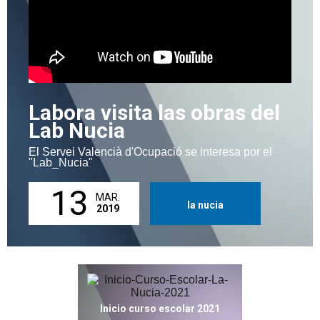
Labora visita las obras del
Lab Nucia
El Servei Valencià d'Ocupació se interesa por el
"Lab_Nucia"
13
MAR.
la nucia
2019
Inicio curso escolar 2021