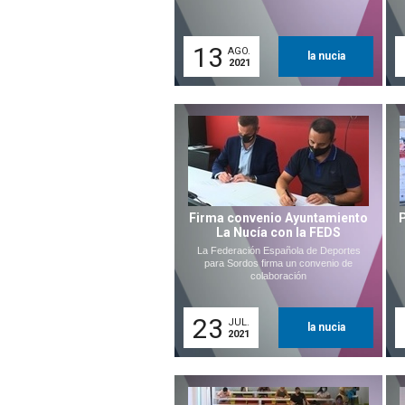
13
AGO.
la nucia
2021
Firma convenio Ayuntamiento
La Nucía con la FEDS
La Federación Española de Deportes
para Sordos firma un convenio de
colaboración
23
JUL.
la nucia
2021