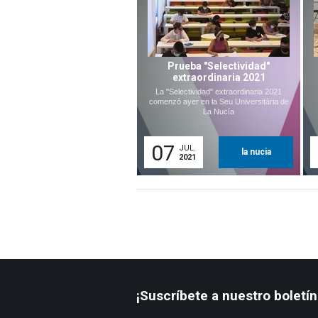
Prueba "Selectividad"
extraordinaria 2021
La "Selectividad" extraordinaria 2021
comenzó ayer en la Seu Universitària de
La Nucía
07
JUL.
la nucia
2021
¡Suscríbete a nuestro boletín