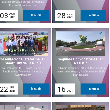
Microinformática en "Et Formem La
Favara" durante un año
03
28
AGO.
JUL.
la nucia
la nucia
2021
2021
Presentación Plataforma DTI-
Segunda Convocatoria Plan
Smart City de La Nucía
Resistir
La Plataforma DTI-Smart City de La
La Nucía destinará 691.214 € en ayudas
Nucía une a Telefónica, Invattur y
a microempresas y Autónomos en el 2º
Ayuntamiento
Plan Resistir
22
16
JUL.
JUL.
la nucia
la nucia
2021
2021