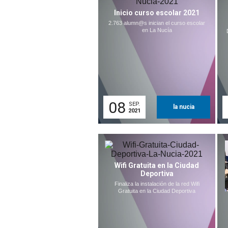
Inicio curso escolar 2021
2.763 alumn@s inician el curso escolar
en La Nucía
08
SEP.
la nucia
2021
Wifi Gratuita en la Ciudad
Deportiva
Finaliza la instalación de la red Wifi
Gratuita en la Ciudad Deportiva