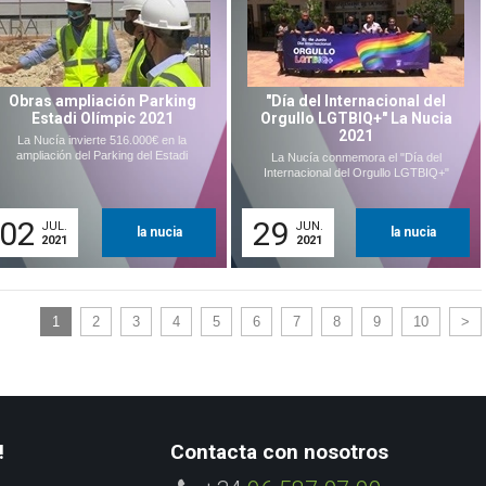
Obras ampliación Parking
"Día del Internacional del
Estadi Olímpic 2021
Orgullo LGTBIQ+" La Nucia
2021
La Nucía invierte 516.000€ en la
ampliación del Parking del Estadi
La Nucía conmemora el "Día del
Internacional del Orgullo LGTBIQ+"
02
29
JUL.
JUN.
la nucia
la nucia
2021
2021
1
2
3
4
5
6
7
8
9
10
>
!
Contacta con nosotros