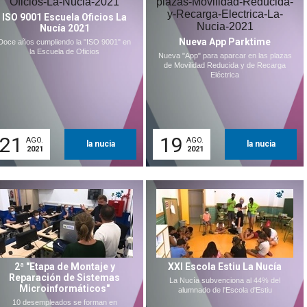
ISO 9001 Escuela Oficios La
Nucía 2021
Nueva App Parktime
Doce años cumpliendo la "ISO 9001" en
la Escuela de Oficios
Nueva "App" para aparcar en las plazas
de Movilidad Reducida y de Recarga
Eléctrica
21
19
AGO.
AGO.
la nucia
la nucia
2021
2021
2ª "Etapa de Montaje y
XXI Escola Estiu La Nucía
Reparación de Sistemas
La Nucía subvenciona al 44% del
Microinformáticos"
alumnado de l'Escola d'Estiu
10 desempleados se forman en