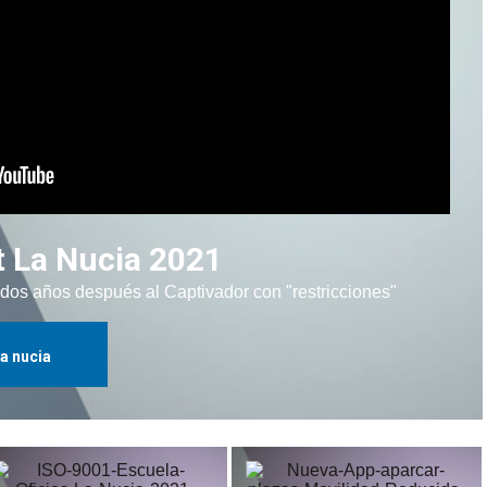
t La Nucia 2021
 dos años después al Captivador con "restricciones"
la nucia