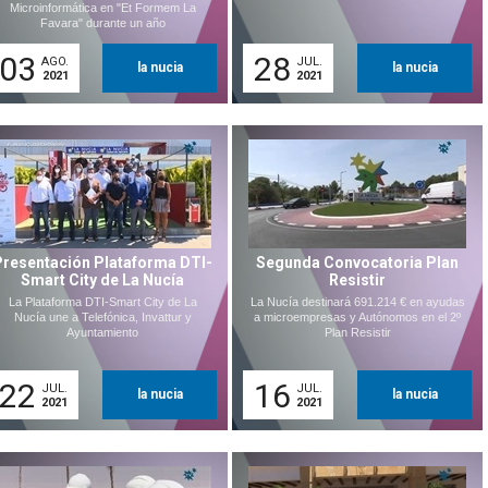
Microinformática en "Et Formem La
Favara" durante un año
03
28
AGO.
JUL.
la nucia
la nucia
2021
2021
Presentación Plataforma DTI-
Segunda Convocatoria Plan
Smart City de La Nucía
Resistir
La Plataforma DTI-Smart City de La
La Nucía destinará 691.214 € en ayudas
Nucía une a Telefónica, Invattur y
a microempresas y Autónomos en el 2º
Ayuntamiento
Plan Resistir
22
16
JUL.
JUL.
la nucia
la nucia
2021
2021