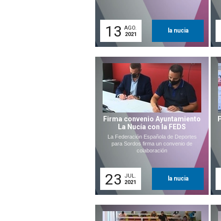
13
AGO.
la nucia
2021
Firma convenio Ayuntamiento
La Nucía con la FEDS
La Federación Española de Deportes
para Sordos firma un convenio de
colaboración
23
JUL.
la nucia
2021