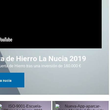
a de Hierro La Nucia 2019
uerta de Hierro tras una inversión de 160.000 €
la nucia