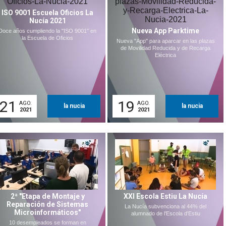
ISO 9001 Escuela Oficios La
Nucía 2021
Nueva App Parktime
Doce años cumpliendo la "ISO 9001" en
la Escuela de Oficios
Nueva "App" para aparcar en las plazas
de Movilidad Reducida y de Recarga
Eléctrica
21
19
AGO.
AGO.
la nucia
la nucia
2021
2021
2ª "Etapa de Montaje y
XXI Escola Estiu La Nucía
Reparación de Sistemas
La Nucía subvenciona al 44% del
Microinformáticos"
alumnado de l'Escola d'Estiu
10 desempleados se forman en