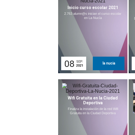
Inicio curso escolar 2021
2.763 alumn@s inician el curso escolar
en La Nucía
08
SEP.
la nucia
2021
Wifi Gratuita en la Ciudad
Deportiva
Finaliza la instalación de la red Wifi
Gratuita en la Ciudad Deportiva