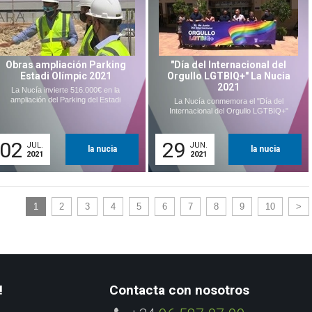
Obras ampliación Parking
"Día del Internacional del
Estadi Olímpic 2021
Orgullo LGTBIQ+" La Nucia
2021
La Nucía invierte 516.000€ en la
ampliación del Parking del Estadi
La Nucía conmemora el "Día del
Internacional del Orgullo LGTBIQ+"
02
29
JUL.
JUN.
la nucia
la nucia
2021
2021
1
2
3
4
5
6
7
8
9
10
>
!
Contacta con nosotros