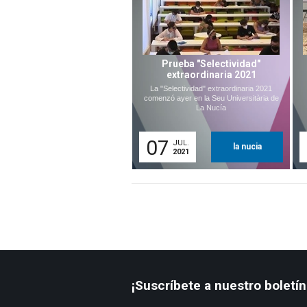
Prueba "Selectividad"
extraordinaria 2021
La "Selectividad" extraordinaria 2021
comenzó ayer en la Seu Universitària de
La Nucía
07
JUL.
la nucia
2021
¡Suscríbete a nuestro boletín