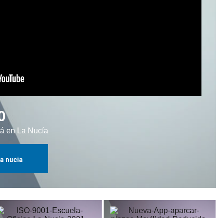
0
rá en La Nucía
la nucia