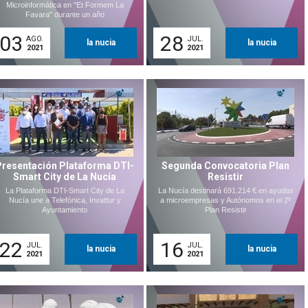
Microinformática en "Et Formem La
Favara" durante un año
03
28
AGO.
JUL.
la nucia
la nucia
2021
2021
Presentación Plataforma DTI-
Segunda Convocatoria Plan
Smart City de La Nucía
Resistir
La Plataforma DTI-Smart City de La
La Nucía destinará 691.214 € en ayudas
Nucía une a Telefónica, Invattur y
a microempresas y Autónomos en el 2º
Ayuntamiento
Plan Resistir
22
16
JUL.
JUL.
la nucia
la nucia
2021
2021