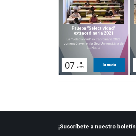
Prueba "Selectividad"
extraordinaria 2021
La "Selectividad" extraordinaria 2021
comenzó ayer en la Seu Universitària de
La Nucía
07
JUL.
la nucia
2021
¡Suscríbete a nuestro boletín