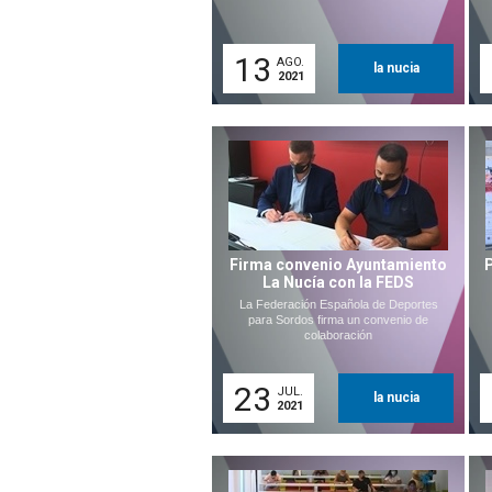
13
AGO.
la nucia
2021
Firma convenio Ayuntamiento
La Nucía con la FEDS
La Federación Española de Deportes
para Sordos firma un convenio de
colaboración
23
JUL.
la nucia
2021