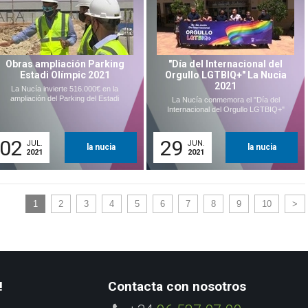
Obras ampliación Parking
"Día del Internacional del
Estadi Olímpic 2021
Orgullo LGTBIQ+" La Nucia
2021
La Nucía invierte 516.000€ en la
ampliación del Parking del Estadi
La Nucía conmemora el "Día del
Internacional del Orgullo LGTBIQ+"
02
29
JUL.
JUN.
la nucia
la nucia
2021
2021
1
2
3
4
5
6
7
8
9
10
>
!
Contacta con nosotros