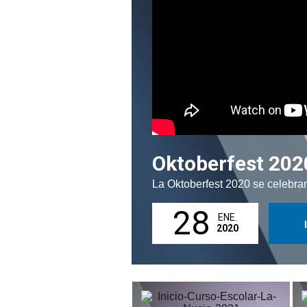
Oktoberfest 202
La Oktoberfest 2020 se celebra
28
ENE.
2020