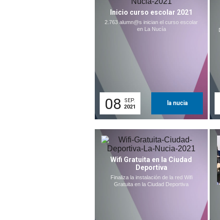
Inicio curso escolar 2021
2.763 alumn@s inician el curso escolar
en La Nucía
08
SEP.
la nucia
2021
Wifi Gratuita en la Ciudad
Deportiva
Finaliza la instalación de la red Wifi
Gratuita en la Ciudad Deportiva