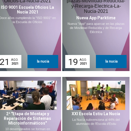
ISO 9001 Escuela Oficios La
Nucía 2021
Nueva App Parktime
Doce años cumpliendo la "ISO 9001" en
la Escuela de Oficios
Nueva "App" para aparcar en las plazas
de Movilidad Reducida y de Recarga
Eléctrica
21
19
AGO.
AGO.
la nucia
la nucia
2021
2021
2ª "Etapa de Montaje y
XXI Escola Estiu La Nucía
Reparación de Sistemas
La Nucía subvenciona al 44% del
Microinformáticos"
alumnado de l'Escola d'Estiu
10 desempleados se forman en