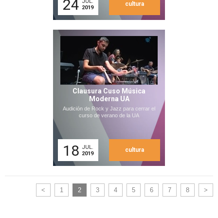
24
JUL.
cultura
2019
Clausura Cuso Música
Moderna UA
Audición de Rock y Jazz para cerrar el
curso de verano de la UA
18
JUL.
cultura
2019
<
1
2
3
4
5
6
7
8
>