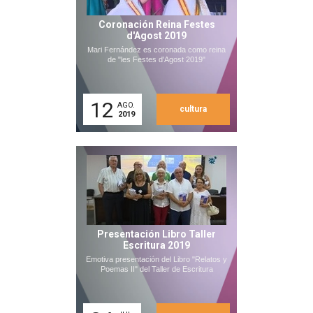
Coronación Reina Festes
d'Agost 2019
Mari Fernández es coronada como reina
de "les Festes d'Agost 2019"
12
AGO.
cultura
2019
Presentación Libro Taller
Escritura 2019
Emotiva presentación del Libro "Relatos y
Poemas II" del Taller de Escritura