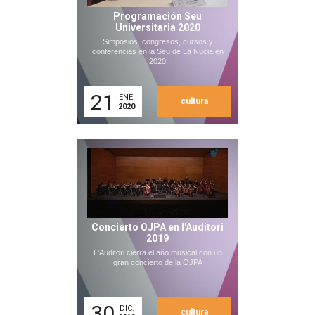
Programación Seu
Universitaria 2020
Simposios, congresos, cursos y
conferencias en la Seu de La Nucia en
2020
21
ENE.
cultura
2020
Concierto OJPA en l'Auditori
2019
L'Auditori cierra el año musical con un
gran concierto de la OJPA
30
DIC.
cultura