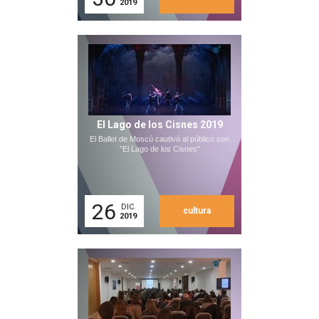
2019
El Lago de los Cisnes 2019
El Ballet de Moscú cautivó al público con
"El Lago de los Cisnes"
26
DIC.
cultura
2019