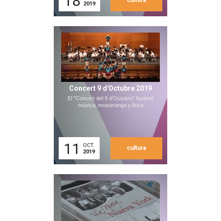
18
cultura
2019
Concert 9 d'Octubre 2019
El "Concert del 9 d'Octubre" fusionó
música, muixeranga y lírica
11
OCT.
cultura
2019