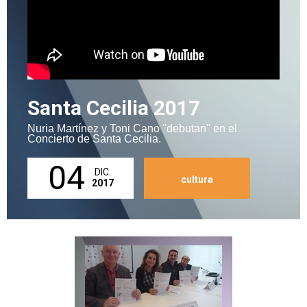
Santa Cecilia 2017
Nuria Martínez y Toni Cano "debutan" en el
Concierto de Santa Cecilia.
04
DIC.
cultura
2017