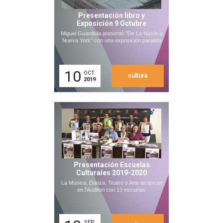
Presentación libro y
Exposición 9 Octubre
Miguel Guardiola presentó "De La Nucía a
Nueva York" con una exposición paralela
10
OCT.
cultura
2019
Presentación Escuelas
Culturales 2019-2020
La Música, Danza, Teatro y Arte arrancan
en l'Auditori con 13 escuelas
SEP.