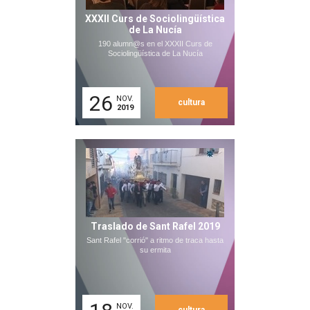
XXXII Curs de Sociolingüística
de La Nucía
190 alumn@s en el XXXII Curs de
Sociolingüística de La Nucía
26
NOV.
cultura
2019
Traslado de Sant Rafel 2019
Sant Rafel "corrió" a ritmo de traca hasta
su ermita
NOV.