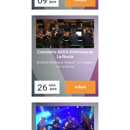
09
cultura
2019
Concierto ADDA Sinfónica en
La Nucía
El ADDA Simfònica "debutó" en l´Auditori
de La Nucía
26
MAR.
cultura
2019