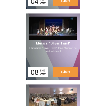
04
cultura
2019
Musical "Oliver Twist"
El musical "Oliver Twist" llenó l'Auditori de
público infantil.
08
ENE.
cultura
2019