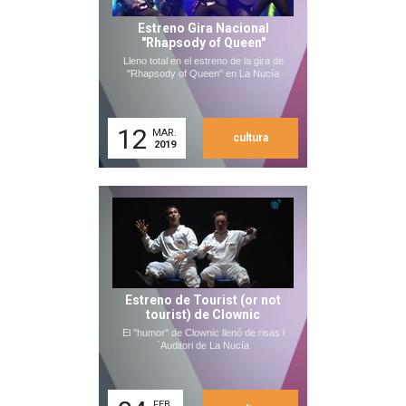
Estreno Gira Nacional
"Rhapsody of Queen"
Lleno total en el estreno de la gira de
"Rhapsody of Queen" en La Nucía
12
MAR.
cultura
2019
Estreno de Tourist (or not
tourist) de Clownic
El "humor" de Clownic llenó de risas l
´Auditori de La Nucía
FEB.