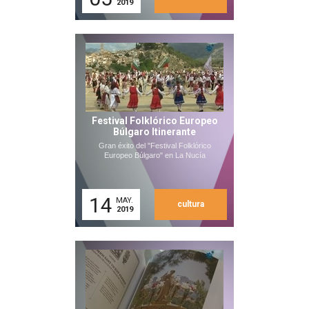
2019
Festival Folklórico Europeo
Búlgaro Itinerante
Gran éxito del "Festival Folklórico
Europeo Búlgaro" en La Nucía
14
MAY.
cultura
2019