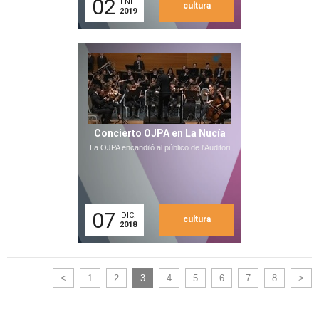
02
ENE.
cultura
2019
Concierto OJPA en La Nucía
La OJPA encandiló al público de l'Auditori
07
DIC.
cultura
2018
<
1
2
3
4
5
6
7
8
>