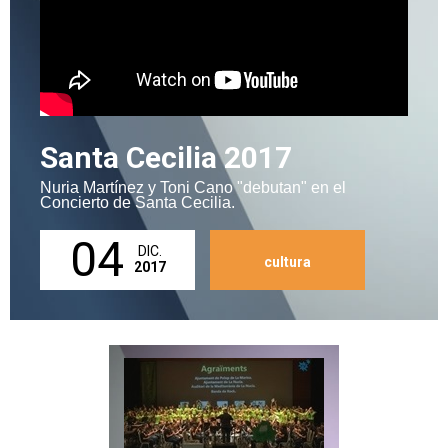
Santa Cecilia 2017
Nuria Martínez y Toni Cano "debutan" en el
Concierto de Santa Cecilia.
04
DIC.
cultura
2017