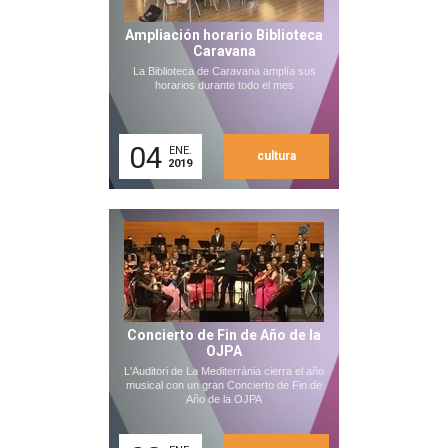
Ampliación horario Biblioteca
Caravana
La Biblioteca de Caravana amplía sus
horarios durante todo el mes
04
ENE.
cultura
2019
Concierto de Fin de Año de la
OJPA
L'Auditori de La Mediterrània cierra el año
musical con un gran Concierto de Fin de
Año de la OJPA