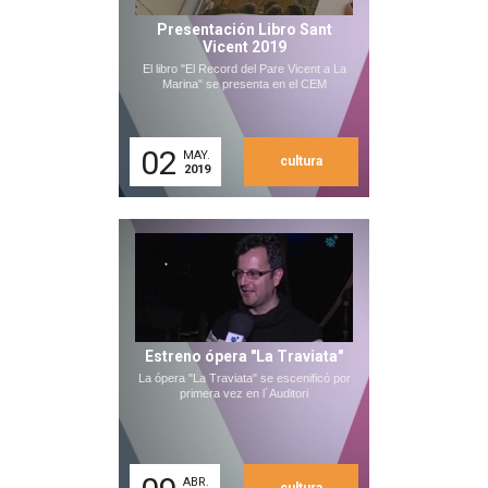
Presentación Libro Sant
Vicent 2019
El libro "El Record del Pare Vicent a La
Marina" se presenta en el CEM
02
MAY.
cultura
2019
Estreno ópera "La Traviata"
La ópera "La Traviata" se escenificó por
primera vez en l´Auditori
ABR.