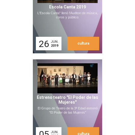
Escola Canta 2019
L'Escola Canta" llenó l'Auditori de música,
coros y público.
26
JUN.
cultura
2019
Estreno teatro "El Poder de las
Mujeres"
El Grupo de Teatro de la 3ª Edad estrenó
"El Poder de las Mujeres"
05
JUN.
cultura