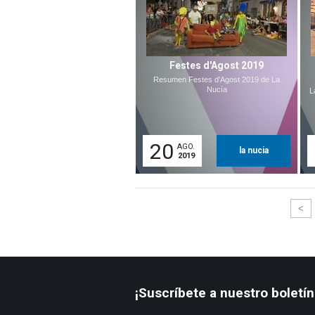
Festes d'Agost 2019
Resumen Festes d'Agost 2019 de La
Nucía
L
20
AGO.
la nucia
2019
<
¡Suscríbete a nuestro boletín