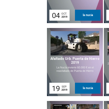
04
OCT.
la nucia
2019
Afaltado Urb. Puerta de Hierro
2019
2
La Nucía invierte 60.000 € en el
reasfaltado de Puerta de Hierro
19
SEP.
la nucia
2019