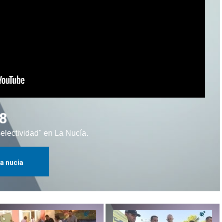
18
lectividad" en La Nucía.
la nucia