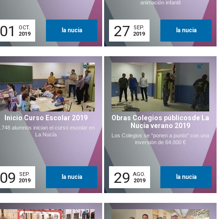
animación infantil
01
27
OCT.
SEP.
la nucia
la nucia
2019
2019
Inicio Curso Escolar 2019
Obras Colegios públicosde La
Nucía verano 2019
.748 alumnos inician el curso escolar en
La Nucía
Los Colegios se "ponen a punto" con una
inversión de 64.000 €
09
29
SEP.
AGO.
la nucia
la nucia
2019
2019