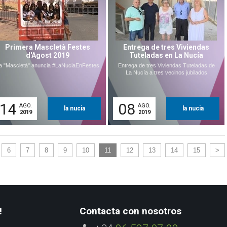
Primera Mascletà Festes
Entrega de tres Viviendas
d'Agost 2019
Tuteladas en La Nucía
a "Mascletá" anuncia #LaNuciaEnFestes
Entrega de tres Viviendas Tuteladas de
La Nucía a tres vecinos jubilados
14
08
AGO.
AGO.
la nucia
la nucia
2019
2019
6
7
8
9
10
11
12
13
14
15
>
!
Contacta con nosotros