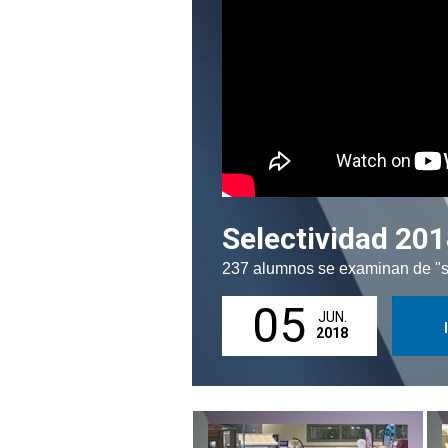
Selectividad 20
237 alumnos se examinan de "se
05
JUN.
2018