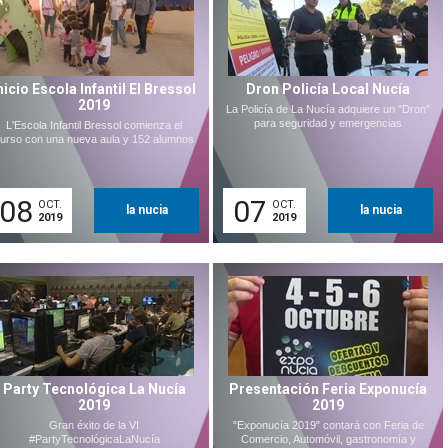
nicio Escola Infantil El Bressol
Dron Policía Local Nucía
2019
La Policía de La Nucía adquiere un "Dron"
para seguridad y emergencias
L'Escola Infantil Bressol comienza el
urso con una nueva aula y 152 alumnos
08
07
OCT.
OCT.
la nucia
la nucia
2019
2019
Party Tecnológica La Nucía
Presentación Feria Exponucía
2019
2019
Gran éxito de la VI
"Exponucía 2019" contará con Feria de
#PartyTecnológicaLaNucía
Comercio, Automóvil, gastronomía y