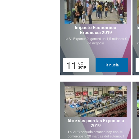
Impacto Económico
I
Exponucia 2019
La VI Exponucía generó un 1,5 millones €
de negocio
c
11
OCT.
la nucia
2019
Abre sus puertas Exponucía
2019
La VI Exponucía arranca hoy con 70
comercios y 20 marcas del automóvil