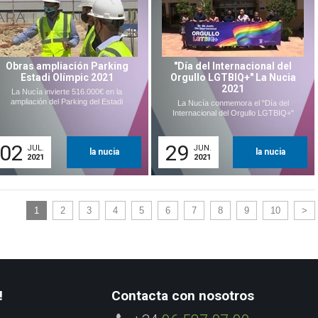
Obras ampliación Parking
"Día del Internacional del
Estadi Olímpic 2021
Orgullo LGTBIQ+" La Nucia
2021
La Nucía invierte 516.000€ en la
ampliación del Parking del Estadi
La Nucía conmemora el "Día del
Internacional del Orgullo LGTBIQ+"
02
29
JUL.
JUN.
la nucia
la nucia
2021
2021
1
2
3
4
5
6
7
8
9
10
>
!
Contacta con nosotros