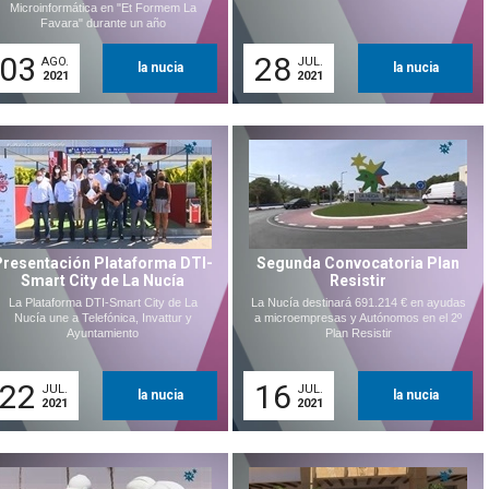
Microinformática en "Et Formem La
Favara" durante un año
03
28
AGO.
JUL.
la nucia
la nucia
2021
2021
Presentación Plataforma DTI-
Segunda Convocatoria Plan
Smart City de La Nucía
Resistir
La Plataforma DTI-Smart City de La
La Nucía destinará 691.214 € en ayudas
Nucía une a Telefónica, Invattur y
a microempresas y Autónomos en el 2º
Ayuntamiento
Plan Resistir
22
16
JUL.
JUL.
la nucia
la nucia
2021
2021