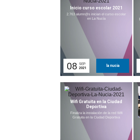
Inicio curso escolar 2021
2.763 alumn@s inician el curso escolar
en La Nucía
08
SEP.
la nucia
2021
Wifi Gratuita en la Ciudad
Deportiva
Finaliza la instalación de la red Wifi
Gratuita en la Ciudad Deportiva