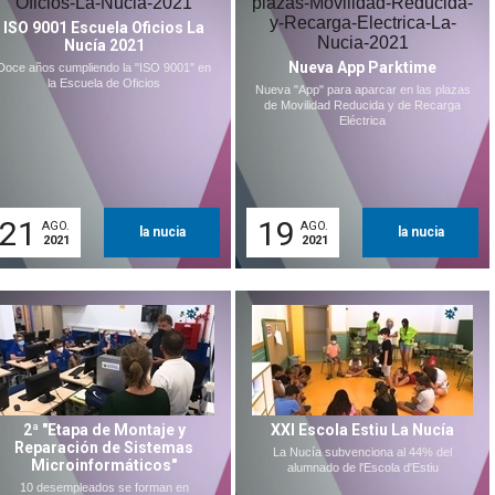
ISO 9001 Escuela Oficios La
Nucía 2021
Nueva App Parktime
Doce años cumpliendo la "ISO 9001" en
la Escuela de Oficios
Nueva "App" para aparcar en las plazas
de Movilidad Reducida y de Recarga
Eléctrica
21
19
AGO.
AGO.
la nucia
la nucia
2021
2021
2ª "Etapa de Montaje y
XXI Escola Estiu La Nucía
Reparación de Sistemas
La Nucía subvenciona al 44% del
Microinformáticos"
alumnado de l'Escola d'Estiu
10 desempleados se forman en