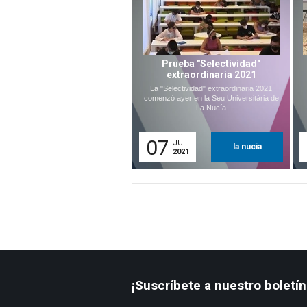
Prueba "Selectividad"
extraordinaria 2021
La "Selectividad" extraordinaria 2021
comenzó ayer en la Seu Universitària de
La Nucía
07
JUL.
la nucia
2021
¡Suscríbete a nuestro boletín