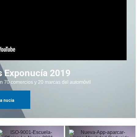
s Exponucía 2019
n 70 comercios y 20 marcas del automóvil
la nucia