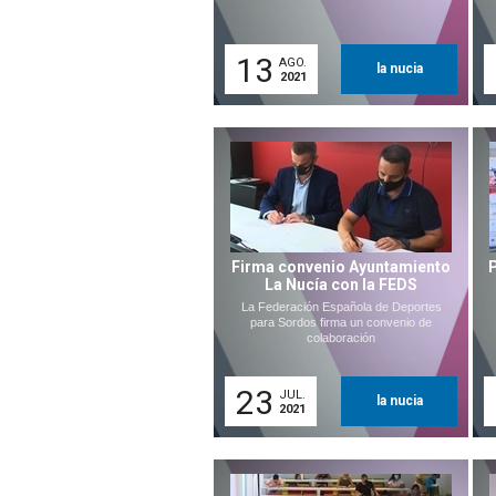
13
AGO.
la nucia
2021
Firma convenio Ayuntamiento
La Nucía con la FEDS
La Federación Española de Deportes
para Sordos firma un convenio de
colaboración
23
JUL.
la nucia
2021