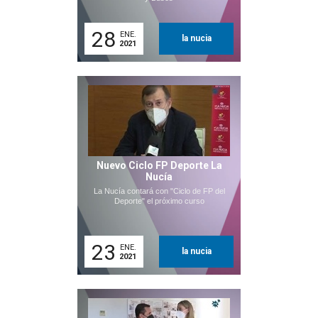
28
ENE.
la nucia
2021
Nuevo Ciclo FP Deporte La
Nucía
La Nucía contará con "Ciclo de FP del
Deporte" el próximo curso
23
ENE.
la nucia
2021