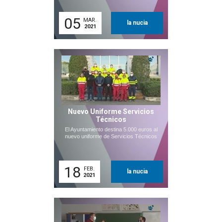
05
MAR.
la nucia
2021
Nuevo Uniforme Servicios
Técnicos
El Ayuntamiento destina 5.000 euros al
nuevo uniforme de Servicios Técnicos
18
FEB.
la nucia
2021