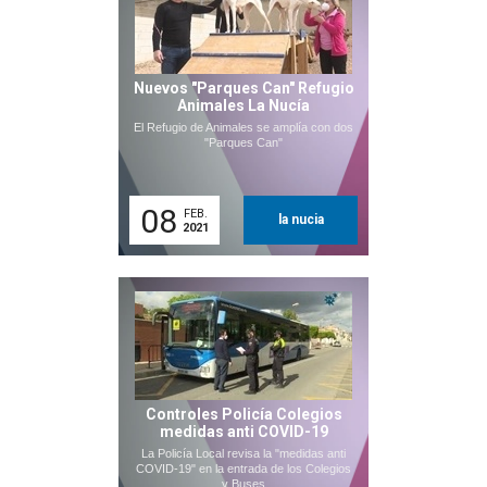
Nuevos "Parques Can" Refugio
Animales La Nucía
El Refugio de Animales se amplía con dos
"Parques Can"
08
FEB.
la nucia
2021
Controles Policía Colegios
medidas anti COVID-19
La Policía Local revisa la "medidas anti
COVID-19" en la entrada de los Colegios
y Buses