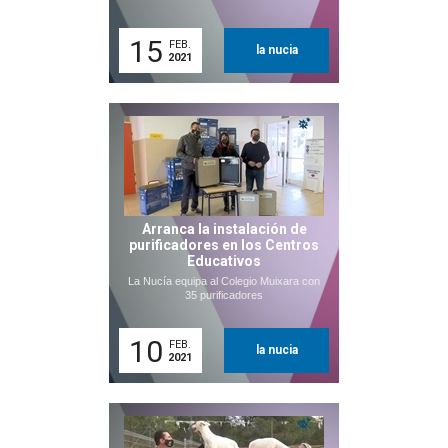
15
FEB.
la nucia
2021
Arranca la instalación de
purificadores en los Centros
Educativos
La Nucía equipa al Colegio Muixara con
35 purificadores
10
FEB.
la nucia
2021