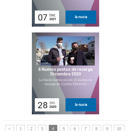
07
ENE.
la nucia
2021
6 Nuevos puntos de recarga
Diciembre 2020
La Nucía cuenta ya con 20 puntos de
recarga de Coches Eléctricos
28
DIC.
la nucia
2020
<
1
2
3
4
5
6
7
8
9
10