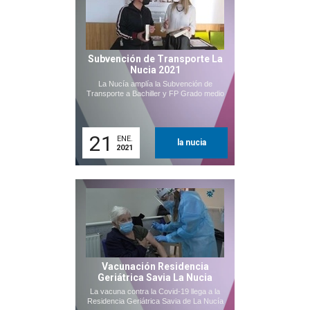
Subvención de Transporte La
Nucia 2021
La Nucía amplía la Subvención de
Transporte a Bachiller y FP Grado medio
21
ENE.
la nucia
2021
Vacunación Residencia
Geriátrica Savia La Nucia
La vacuna contra la Covid-19 llega a la
Residencia Geriátrica Savia de La Nucía