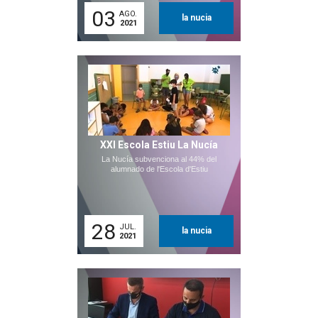
03
AGO.
la nucia
2021
XXI Escola Estiu La Nucía
La Nucía subvenciona al 44% del
alumnado de l'Escola d'Estiu
28
JUL.
la nucia
2021