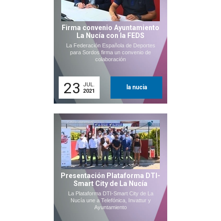
Firma convenio Ayuntamiento
La Nucía con la FEDS
La Federación Española de Deportes
para Sordos firma un convenio de
colaboración
23
JUL.
la nucia
2021
Presentación Plataforma DTI-
Smart City de La Nucía
La Plataforma DTI-Smart City de La
Nucía une a Telefónica, Invattur y
Ayuntamiento