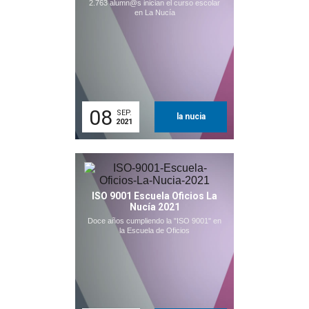
2.763 alumn@s inician el curso escolar
en La Nucía
08
SEP.
la nucia
2021
ISO 9001 Escuela Oficios La
Nucía 2021
Doce años cumpliendo la "ISO 9001" en
la Escuela de Oficios