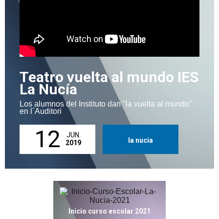
Teatro vuelta al mundo IES
La Nucía
Los alumnos del Instituto dan "la vuelta al mundo"
en l´Auditori
12
JUN.
la nucia
2019
Inicio curso escolar 2021