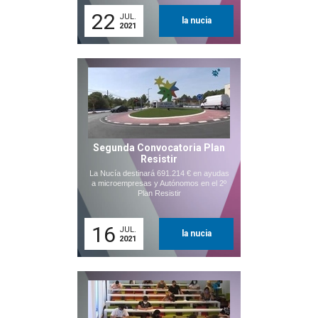
22
JUL.
la nucia
2021
Segunda Convocatoria Plan
Resistir
La Nucía destinará 691.214 € en ayudas
a microempresas y Autónomos en el 2º
Plan Resistir
16
JUL.
la nucia
2021