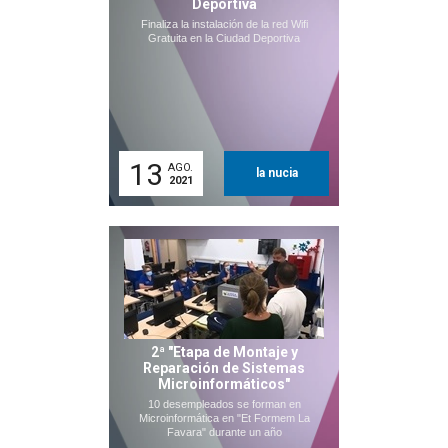
Deportiva
Finaliza la instalación de la red Wifi
Gratuita en la Ciudad Deportiva
13
AGO.
la nucia
2021
2ª "Etapa de Montaje y
Reparación de Sistemas
Microinformáticos"
10 desempleados se forman en
Microinformática en "Et Formem La
Favara" durante un año