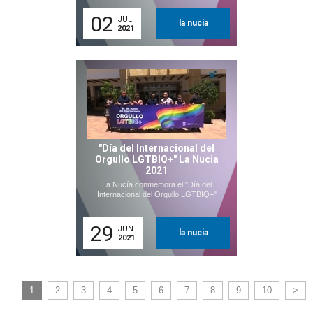
02
JUL.
la nucia
2021
"Día del Internacional del
Orgullo LGTBIQ+" La Nucia
2021
La Nucía conmemora el "Día del
Internacional del Orgullo LGTBIQ+"
29
JUN.
la nucia
2021
1
2
3
4
5
6
7
8
9
10
>