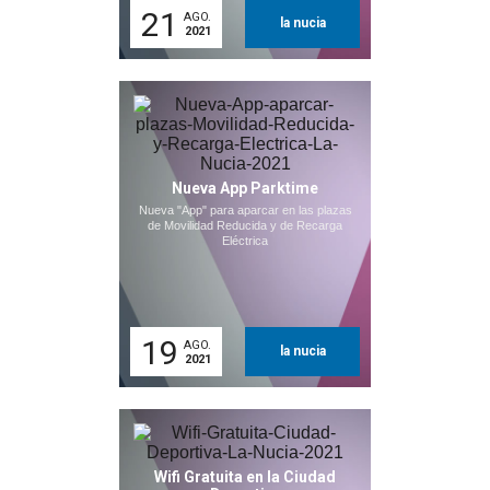
21
AGO.
la nucia
2021
Nueva App Parktime
Nueva "App" para aparcar en las plazas
de Movilidad Reducida y de Recarga
Eléctrica
19
AGO.
la nucia
2021
Wifi Gratuita en la Ciudad