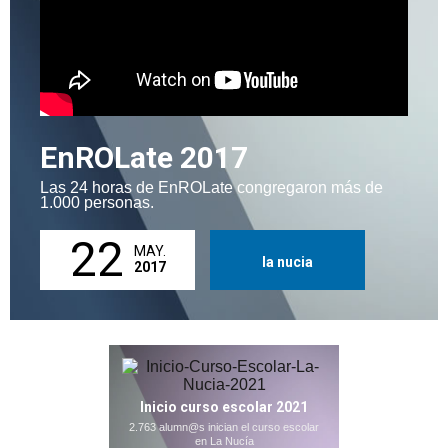
EnROLate 2017
Las 24 horas de EnROLate congregaron más de
1.000 personas.
22
MAY.
la nucia
2017
Inicio curso escolar 2021
2.763 alumn@s inician el curso escolar
en La Nucía