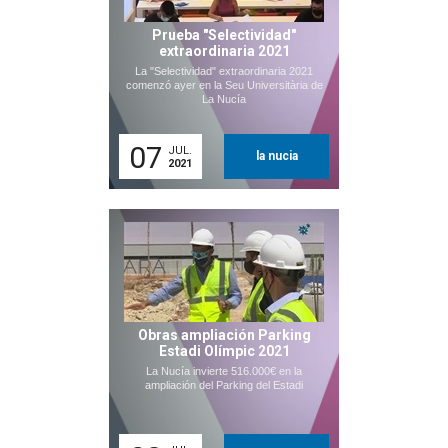
Prueba "Selectividad"
extraordinaria 2021
La "Selectividad" extraordinaria 2021
comenzó ayer en la Seu Universitària de
La Nucía
07
JUL.
la nucia
2021
Obras ampliación Parking
Estadi Olímpic 2021
La Nucía invierte 516.000€ en la
ampliación del Parking del Estadi