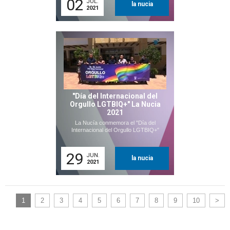
02
JUL.
la nucia
2021
"Día del Internacional del
Orgullo LGTBIQ+" La Nucia
2021
La Nucía conmemora el "Día del
Internacional del Orgullo LGTBIQ+"
29
JUN.
la nucia
2021
1
2
3
4
5
6
7
8
9
10
>