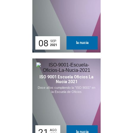
08
SEP.
la nucia
2021
ISO 9001 Escuela Oficios La
Nucía 2021
Doce años cumpliendo la "ISO 9001" en
la Escuela de Oficios
21
AGO.
la nucia