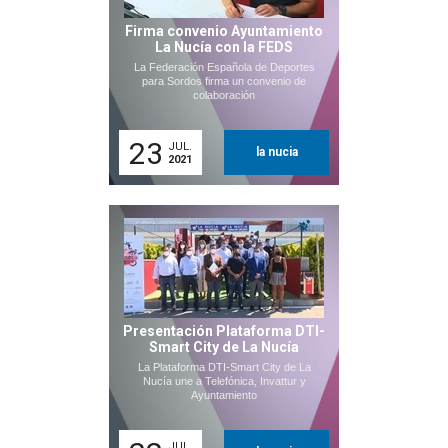
Firma convenio Ayuntamiento
La Nucía con la FEDS
La Federación Española de Deportes
para Sordos firma un convenio de
colaboración
23
JUL.
la nucia
2021
Presentación Plataforma DTI-
Smart City de La Nucía
La Plataforma DTI-Smart City de La
Nucía une a Telefónica, Invattur y
Ayuntamiento
JUL.