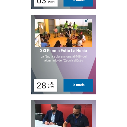
03
la nucia
2021
XXI Escola Estiu La Nucía
La Nucía subvenciona al 44% del
alumnado de l'Escola d'Estiu
28
JUL.
la nucia
2021