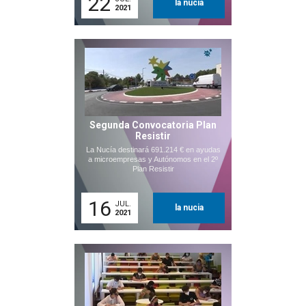
22
la nucia
2021
Segunda Convocatoria Plan
Resistir
La Nucía destinará 691.214 € en ayudas
a microempresas y Autónomos en el 2º
Plan Resistir
16
JUL.
la nucia
2021