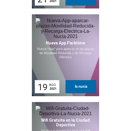
2021
Nueva App Parktime
Nueva "App" para aparcar en las plazas
de Movilidad Reducida y de Recarga
Eléctrica
19
AGO.
la nucia
2021
Wifi Gratuita en la Ciudad
Deportiva
Finaliza la instalación de la red Wifi