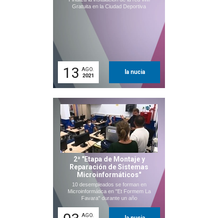
Gratuita en la Ciudad Deportiva
13
AGO.
la nucia
2021
2ª "Etapa de Montaje y
Reparación de Sistemas
Microinformáticos"
10 desempleados se forman en
Microinformática en "Et Formem La
Favara" durante un año
AGO.