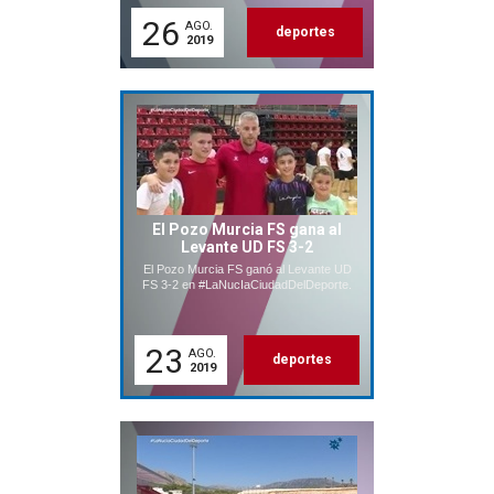
26
AGO.
deportes
2019
El Pozo Murcia FS gana al
Levante UD FS 3-2
El Pozo Murcia FS ganó al Levante UD
FS 3-2 en #LaNucIaCiudadDelDeporte.
23
AGO.
deportes
2019