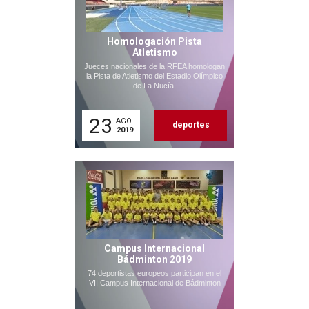
Homologación Pista
Atletismo
Jueces nacionales de la RFEA homologan
la Pista de Atletismo del Estadio Olímpico
de La Nucía.
23
AGO.
deportes
2019
Campus Internacional
Bádminton 2019
74 deportistas europeos participan en el
VII Campus Internacional de Bádminton