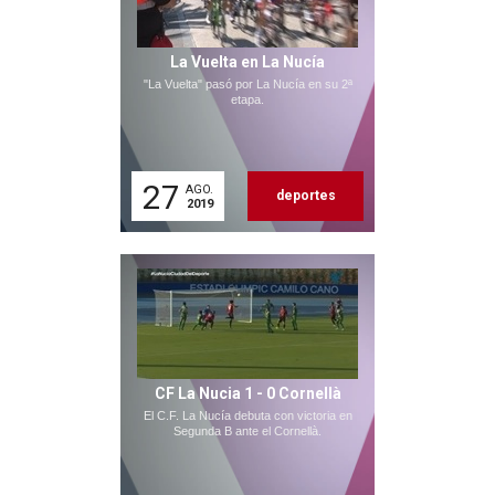
La Vuelta en La Nucía
"La Vuelta" pasó por La Nucía en su 2ª
etapa.
27
AGO.
deportes
2019
CF La Nucia 1 - 0 Cornellà
El C.F. La Nucía debuta con victoria en
Segunda B ante el Cornellà.