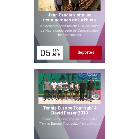
Jean Gracia visita las
instalaciones de La Nucia
La "Mediterranean Athletics Union" valora
La Nucía como sede de Campeonatos
Internacionales
05
SEP.
deportes
2019
Tennis Europe Tour sub14
David Ferrer 2019
David Ferrer entrega los trofeos del
"Tennis Europe Tour sub14" en La Nucía