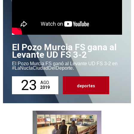
El Pozo Murcia FS gana al
Levante UD FS 3-2
El Pozo Murcia FS ganó al Levante UD FS 3-2 en
#LaNucIaCiudadDelDeporte.
23
AGO.
deportes
2019