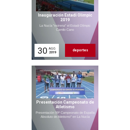
Inauguración Estadi Olimpic
2019
La Nucía "estrena" el Estadi Olímpic
Camilo Cano
30
AGO.
deportes
2019
Presentación Campeonato de
Atletismo
Presentación 99º Campeonato de España
Absoluto de Atletismo" en La Nucía