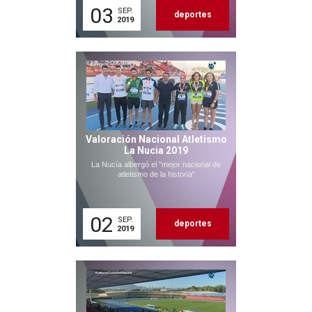
03
SEP.
deportes
2019
Valoración Nacional Atletismo
La Nucia 2019
La Nucía albergó el "mejor nacional de
atletismo de la historia"
02
SEP.
deportes
2019