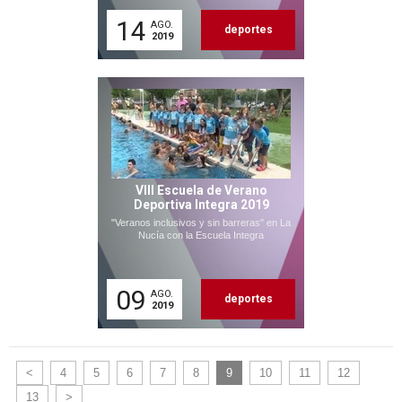
14
AGO.
deportes
2019
VIII Escuela de Verano
Deportiva Integra 2019
"Veranos inclusivos y sin barreras" en La
Nucía con la Escuela Integra
09
AGO.
deportes
2019
<
4
5
6
7
8
9
10
11
12
13
>