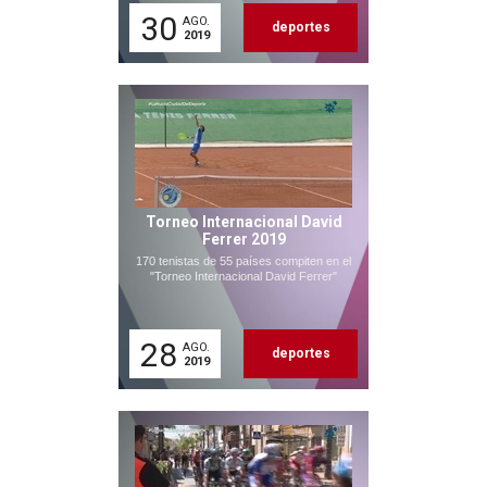
30
AGO.
deportes
2019
Torneo Internacional David
Ferrer 2019
170 tenistas de 55 países compiten en el
"Torneo Internacional David Ferrer"
28
AGO.
deportes
2019