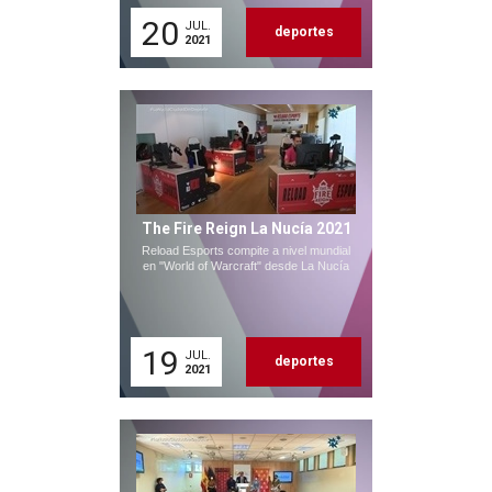
20
JUL.
deportes
2021
The Fire Reign La Nucía 2021
Reload Esports compite a nivel mundial
en "World of Warcraft" desde La Nucía
19
JUL.
deportes
2021