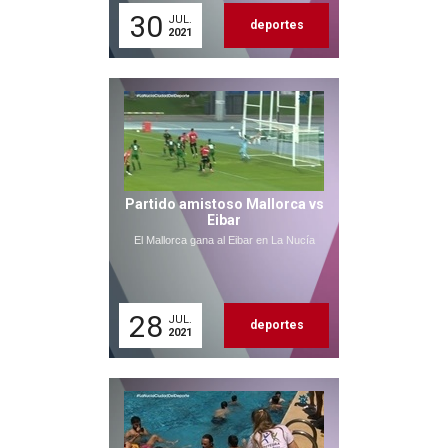
30
JUL.
deportes
2021
Partido amistoso Mallorca vs
Eibar
El Mallorca gana al Eibar en La Nucía
28
JUL.
deportes
2021