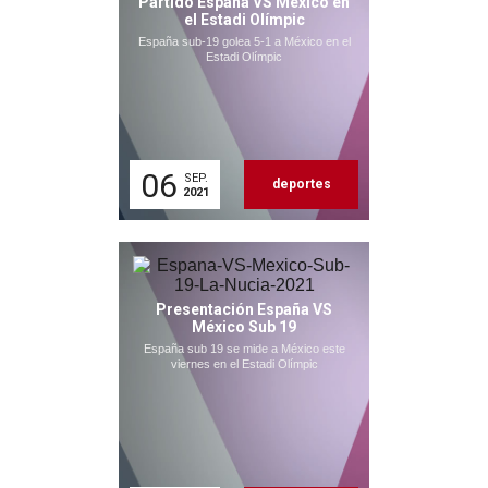
Partido España VS México en
el Estadi Olímpic
España sub-19 golea 5-1 a México en el
Estadi Olímpic
06
SEP.
deportes
2021
Presentación España VS
México Sub 19
España sub 19 se mide a México este
viernes en el Estadi Olímpic