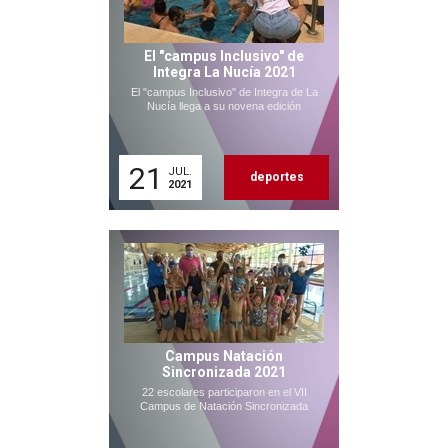
El "campus Inclusivo" de
Integra La Nucía 2021
El "campus Inclusivo" de Integra de La
Nucía llega a su novena edición
21
JUL.
deportes
2021
Campus Natación
Sincronizada 2021
22 escolares participaron en el VII
Campus de Natación Sincronizada