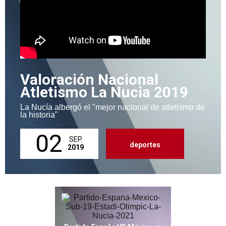
Valoración Nacional
Atletismo La Nucia 2019
La Nucía albergó el "mejor nacional de atletismo de
la historia"
02
SEP.
deportes
2019