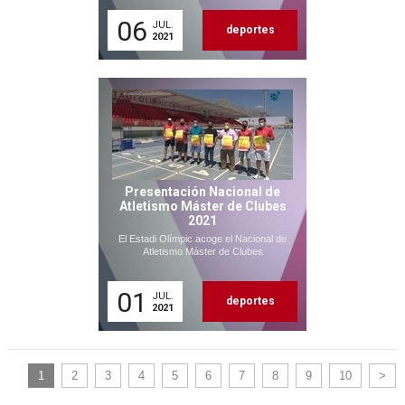
06
JUL.
deportes
2021
Presentación Nacional de
Atletismo Máster de Clubes
2021
El Estadi Olímpic acoge el Nacional de
Atletismo Máster de Clubes
01
JUL.
deportes
2021
1
2
3
4
5
6
7
8
9
10
>