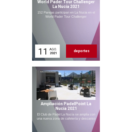
World Pader Tour Challenger
La Nucía 2021
152 Parejas participan en La Nucia en el
World Pader Tour Challenger
11
AGO.
deportes
2021
Ampliación PadelPoint La
Nucía 2021
El Club de Pádel La Nucía se amplía con
una nueva zona de cafetería y descanso