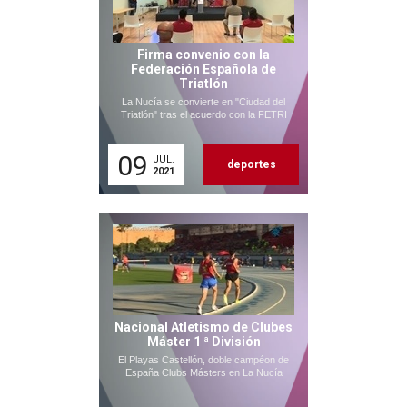
Firma convenio con la
Federación Española de
Triatlón
La Nucía se convierte en "Ciudad del
Triatlón" tras el acuerdo con la FETRI
09
JUL.
deportes
2021
Nacional Atletismo de Clubes
Máster 1 ª División
El Playas Castellón, doble campéon de
España Clubs Másters en La Nucía