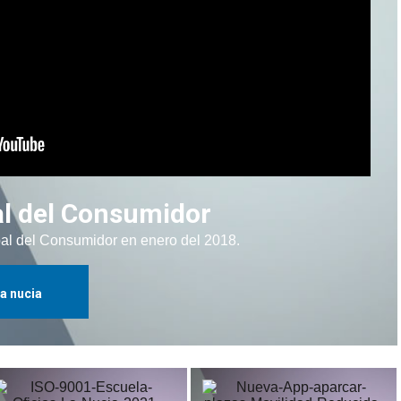
al del Consumidor
pal del Consumidor en enero del 2018.
la nucia