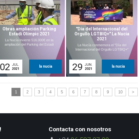
Obras ampliación Parking
"Día del Internacional del
Estadi Olímpic 2021
Orgullo LGTBIQ+" La Nucia
2021
La Nucía invierte 516.000€ en la
ampliación del Parking del Estadi
La Nucía conmemora el "Día del
Internacional del Orgullo LGTBIQ+"
02
29
JUL.
JUN.
la nucia
la nucia
2021
2021
1
2
3
4
5
6
7
8
9
10
>
!
Contacta con nosotros