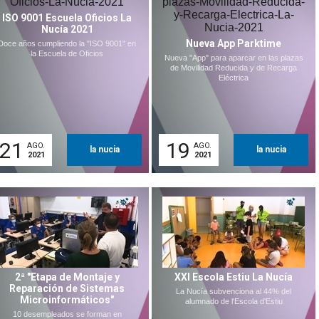
ISO 9001 Escuela Oficios La
Nucía 2021
Nueva App Parktime
Doce años cumpliendo la "ISO 9001" en
la Escuela de Oficios
Nueva "App" para aparcar en las plazas
de Movilidad Reducida y de Recarga
Eléctrica
21
19
AGO.
AGO.
la nucia
la nucia
2021
2021
2ª "Etapa de Montaje y
XXI Escola Estiu La Nucía
Reparación de Sistemas
La Nucía subvenciona al 44% del
Microinformáticos"
alumnado de l'Escola d'Estiu
10 desempleados se forman en