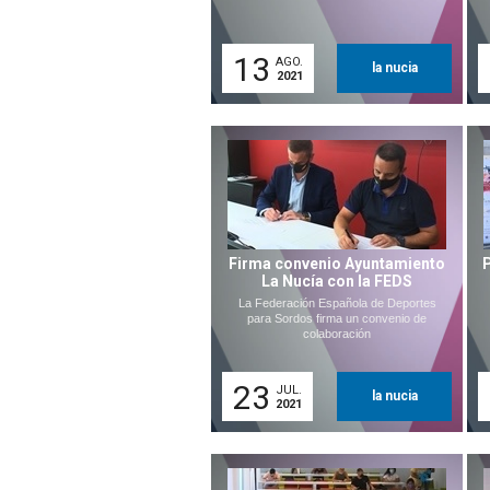
13
AGO.
la nucia
2021
Firma convenio Ayuntamiento
La Nucía con la FEDS
La Federación Española de Deportes
para Sordos firma un convenio de
colaboración
23
JUL.
la nucia
2021