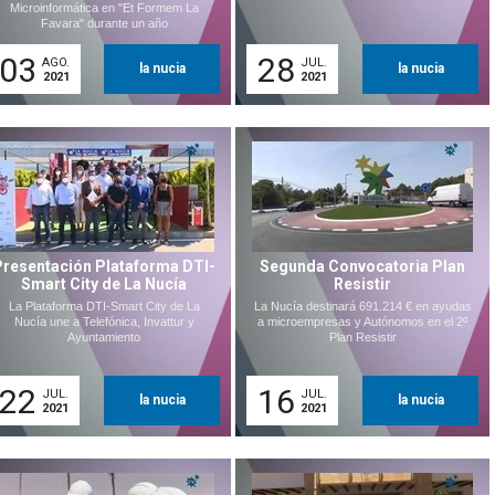
Microinformática en "Et Formem La
Favara" durante un año
03
28
AGO.
JUL.
la nucia
la nucia
2021
2021
Presentación Plataforma DTI-
Segunda Convocatoria Plan
Smart City de La Nucía
Resistir
La Plataforma DTI-Smart City de La
La Nucía destinará 691.214 € en ayudas
Nucía une a Telefónica, Invattur y
a microempresas y Autónomos en el 2º
Ayuntamiento
Plan Resistir
22
16
JUL.
JUL.
la nucia
la nucia
2021
2021