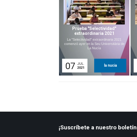
Prueba "Selectividad"
extraordinaria 2021
La "Selectividad" extraordinaria 2021
comenzó ayer en la Seu Universitària de
La Nucía
07
JUL.
la nucia
2021
¡Suscríbete a nuestro boletín