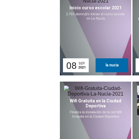
Inicio curso escolar 2021
2.763 alumn@s inician el curso escolar
en La Nucía
08
SEP.
la nucia
2021
Wifi Gratuita en la Ciudad
Deportiva
Finaliza la instalación de la red Wifi
Gratuita en la Ciudad Deportiva