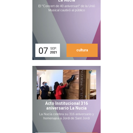
La Nucia
El "Concert de 40 aniversari" de la Unió
Musical cautivó al público
07
SEP.
cultura
2021
Acto Institucional 316
aniversario La Nucía
La Nucía celebra su 316 aniversario y
homenajea a Jordi de Sant Jordi