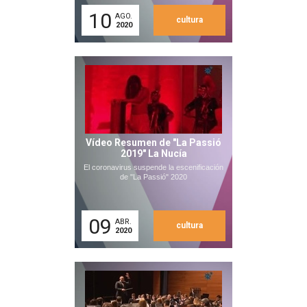
10
AGO.
cultura
2020
Vídeo Resumen de "La Passió
2019" La Nucía
El coronavirus suspende la escenificación
de "La Passió" 2020
09
ABR.
cultura
2020