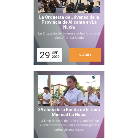
La Orquesta de Jóvenes de la
Provincia de Alicante en La
Nucía
La Orquesta de Jóvenes actuó "contra el
viento" en La Nucía
29
SEP.
cultura
2020
39 años de la Banda de la Unió
Musical La Nucía
La Unió Musical de La Nucía celebró su
39 aniversario con una Cercavila por las
calles del municipio.