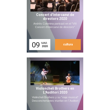
Concert d'intercanvi de
directors 2020
Andrés Colomina participó en el "VIII
Concert d'intercanvi de directors"
09
MAR.
cultura
2020
Violoncheli Brothers en
L'Auditori 2020
Violincheli Brothers y su "viaje musical"
Desconchertantes triunfan en l´Auditori