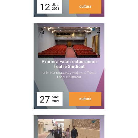
12
JUL.
cultura
2021
Primera Fase restauración
Teatre Sindicat
La Nucía restaura y mejora el Teatre
Local el Sindicat
27
MAY.
cultura
2021