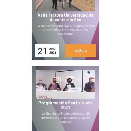
Vsita rectora Universidad de
Alicante a la Seu
La rectora Amparo Navarro apoya la Seu
Universitària La Nucia en su 20
aniversario
21
ABR.
cultura
2021
Programación Seu La Nucia
2021
La Seu de La Nucía celebra su 20
aniversario con una programación
especial