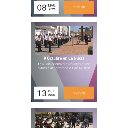
08
MAR.
cultura
2021
9 Octubre en La Nucía
La Nucía celebró el "9 d'Octubre" con
"Música al Carrer" de la Unió Musical
13
OCT.
cultura
2020