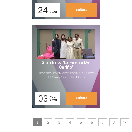
24
FEB.
cultura
2020
Gran Éxito "La Fuerza Del
Cariño"
Lleno total en l'Auditori conla "La Fuerza
del Cariño" de Lolita Flores
03
FEB.
cultura
2020
1
2
3
4
5
6
7
8
>